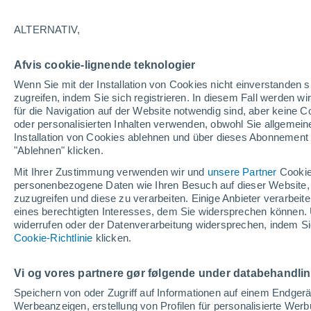
28°
ALTERNATIV,
abneh. Mo
Afvis cookie-lignende teknologier
Beleuchtet
gefühlte Temperatur 32°
Wenn Sie mit der Installation von Cookies nicht einverstanden s
zugreifen, indem Sie sich registrieren. In diesem Fall werden wir
für die Navigation auf der Website notwendig sind, aber keine
oder personalisierten Inhalten verwenden, obwohl Sie allgemein
Astronomie
Installation von Cookies ablehnen und über dieses Abonnement a
Alarm im Weltraum: Der private Satellit, der z
Rettung des Swift-Teleskops der NASA entsan
"Ablehnen" klicken.
wurde
Mit Ihrer Zustimmung verwenden wir und
unsere Partner
Cookie
Wetter 1 - 7 Tage
Aktuell
Vorhersagekarte für die 
personenbezogene Daten wie Ihren Besuch auf dieser Website,
zuzugreifen und diese zu verarbeiten. Einige Anbieter verarbe
eines berechtigten Interesses, dem Sie widersprechen können. 
widerrufen oder der Datenverarbeitung widersprechen, indem Sie
Morgen
Montag
D
Cookie-Richtlinie
Heute
klicken.
9. Aug
10. Aug
8. Aug
Vi og vores partnere gør følgende under databehandli
Speichern von oder Zugriff auf Informationen auf einem Endger
Werbeanzeigen, erstellung von Profilen für personalisierte Wer