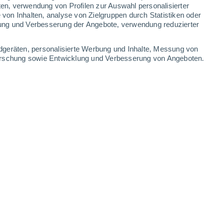
ten, verwendung von Profilen zur Auswahl personalisierter
on Inhalten, analyse von Zielgruppen durch Statistiken oder
32°
/
26°
32°
/
25°
32°
/
25°
31°
/
25°
ung und Verbesserung der Angebote, verwendung reduzierter
-
27
km/h
13
-
25
km/h
12
-
23
km/h
12
-
25
km/h
dgeräten, personalisierte Werbung und Inhalte, Messung von
forschung sowie Entwicklung und Verbesserung von Angeboten.
August
Süden
0 niedrig
15
-
23 km/h
LSF:
nein
Süden
0 niedrig
15
-
24 km/h
LSF:
nein
Südwesten
0 niedrig
14
-
24 km/h
LSF:
nein
Südwesten
0 niedrig
9
-
18 km/h
LSF:
nein