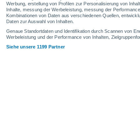
Werbung, erstellung von Profilen zur Personalisierung von Inhal
Inhalte, messung der Werbeleistung, messung der Performance v
32°
/
27°
31°
/
27°
31°
/
26°
Kombinationen von Daten aus verschiedenen Quellen, entwickl
Daten zur Auswahl von Inhalten.
18
-
31
km/h
18
-
31
km/h
14
15
-
24
km/h
Genaue Standortdaten und Identifikation durch Scannen von En
Werbeleistung und der Performance von Inhalten, Zielgruppen
Siehe unsere 1199 Partner
Das Wetter für Talamanca Heute
, 8. 
klarer Himmel
28°
01:00
gefühlte T.
32°
klarer Himmel
28°
02:00
gefühlte T.
32°
klarer Himmel
27°
03:00
gefühlte T.
32°
klarer Himmel
27°
05:00
gefühlte T.
30°