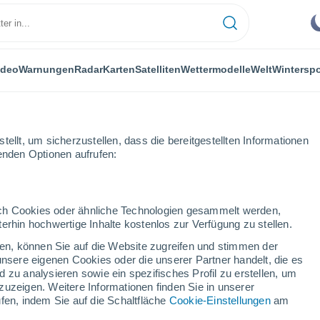
ideo
Warnungen
Radar
Karten
Satelliten
Wettermodelle
Welt
Winterspo
ellt, um sicherzustellen, dass die bereitgestellten Informationen
genden Optionen aufrufen:
durch Cookies oder ähnliche Technologien gesammelt werden,
erhin hochwertige Inhalte kostenlos zur Verfügung zu stellen.
nca
cken, können Sie auf die Website zugreifen und stimmen der
unsere eigenen Cookies oder die unserer Partner handelt, die es
...
 zu analysieren sowie ein spezifisches Profil zu erstellen, um
zuzeigen. Weitere Informationen finden Sie in unserer
Stündlich
fen, indem Sie auf die Schaltfläche
Cookie-Einstellungen
am
Klarer Himmel in den nächsten
Stunden