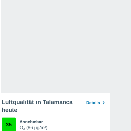
Luftqualität in Talamanca
Details
heute
Annehmbar
35
O₃ (86 µg/m³)