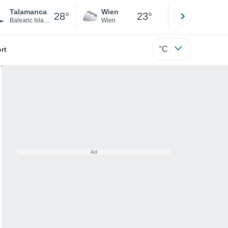
Talamanca
Wien
Innsbruck
28°
23°
Balearic Islands
Wien
Tirol
°C
rt