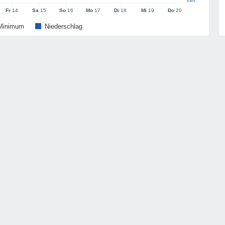
mm
Fr
14
Sa
15
So
16
Mo
17
Di
18
Mi
19
Do
20
Minimum
Niederschlag