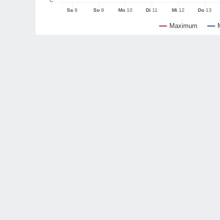
°C
Sa
8
So
9
Mo
10
Di
11
Mi
12
Do
13
Maximum