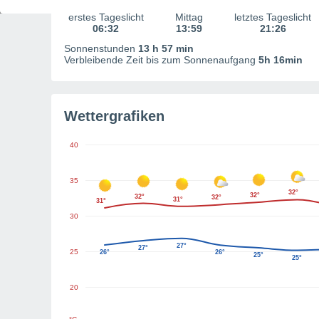
erstes Tageslicht
Mittag
letztes Tageslicht
06:32
13:59
21:26
Sonnenstunden
13 h 57 min
Verbleibende Zeit bis zum Sonnenaufgang
5h 16min
Wettergrafiken
40
35
32°
32°
32°
32°
31°
31°
30
27°
27°
25
26°
26°
25°
25°
20