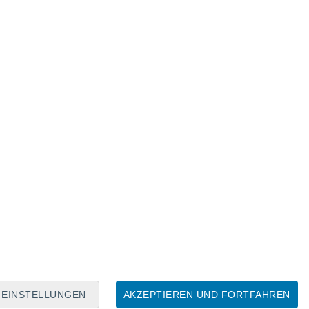
Mondkalender
Mo
Di
Mi
Do
Fr
Sa
So
8
9
10
11
12
13
14
15
16
EINSTELLUNGEN
AKZEPTIEREN UND FORTFAHREN