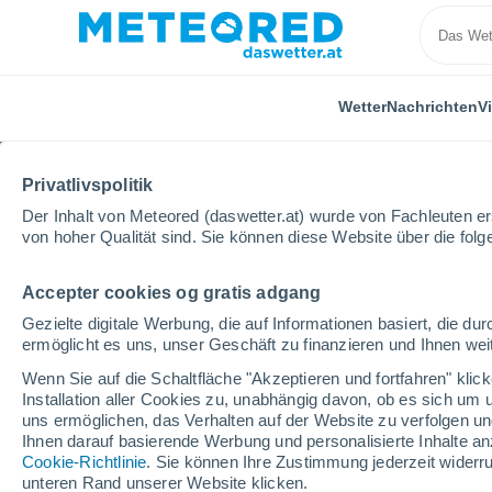
Wetter
Nachrichten
V
Privatlivspolitik
Der Inhalt von Meteored (daswetter.at) wurde von Fachleuten erst
von hoher Qualität sind. Sie können diese Website über die fol
Accepter cookies og gratis adgang
Home
Spanien
Balearische Inseln
Talamanca
Gezielte digitale Werbung, die auf Informationen basiert, die 
ermöglicht es uns, unser Geschäft zu finanzieren und Ihnen weit
Das Wetter für Talama
Wenn Sie auf die Schaltfläche "Akzeptieren und fortfahren" kli
Installation aller Cookies zu, unabhängig davon, ob es sich um 
01:16
Samstag
uns ermöglichen, das Verhalten auf der Website zu verfolgen und
Ihnen darauf basierende Werbung und personalisierte Inhalte an
Cookie-Richtlinie
. Sie können Ihre Zustimmung jederzeit widerru
klarer Himmel
unteren Rand unserer Website klicken.