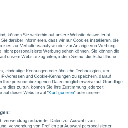
gelbe Warnstufe
Heute mäßige Wetterwarnung wegen
hitze in Talamanca
nd
:
24%
ind, können Sie weiterhin auf unsere Website daswetter.at
 Sie darüber informieren, dass wir nur Cookies installieren, die
 Cookies zur Verhaltensanalyse oder zur Anzeige von Werbung
e, nicht personalisierte Werbung sehen können. Sie können die
uf unsere Website zugreifen, indem Sie auf die Schaltfläche
ur
dt
s, eindeutige Kennungen oder ähnliche Technologien, um
Temperaturen
Regenradar
Satelliten
Wettermodelle
 IP-Adressen und Cookie-Kennungen zu speichern, darauf
iten Ihre personenbezogenen Daten möglicherweise auf Grundlage
Um dies zu tun, können Sie Ihre Zustimmung jederzeit
 auf dieser Website auf "
Konfigurieren
" oder unsere
ienstag
Mittwoch
Donnerstag
Freitag
11. Aug
12. Aug
13. Aug
14. Aug
ngen:
ät, verwendung reduzierter Daten zur Auswahl von
bung, verwendung von Profilen zur Auswahl personalisierter