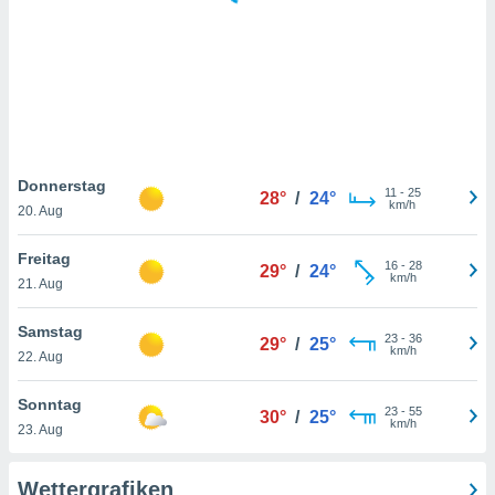
keine
r
analyse
nzeige von
der
erten
erwenden,
 nicht
Donnerstag
11
-
25
28°
/
24°
erte
km/h
20. Aug
ehen
e können
Freitag
16
-
28
ation von
29°
/
24°
km/h
21. Aug
lehnen und
s
t auf
Samstag
23
-
36
29°
/
25°
site
km/h
22. Aug
 indem Sie
altfläche
Sonntag
23
-
55
 klicken.
30°
/
25°
km/h
23. Aug
Zustimmung
wir und
Wettergrafiken
tner