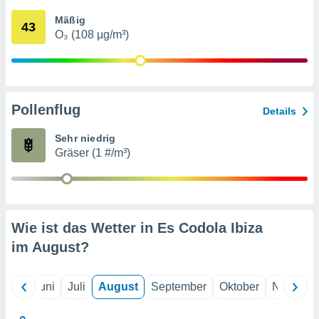
von
Mäßig
43
erte
O₃ (108 µg/m³)
verwendung
n zur
erter
rstellung
Pollenflug
n zur
Details
ierung von
verwendung
Sehr niedrig
n zur
Gräser (1 #/m³)
erter
essung der
ung,
er
Wie ist das Wetter in Es Codola Ibiza
ce von
analyse von
im
August
?
n durch
 oder
onen von
Mai
Juni
Juli
August
September
Oktober
Novembe
nen