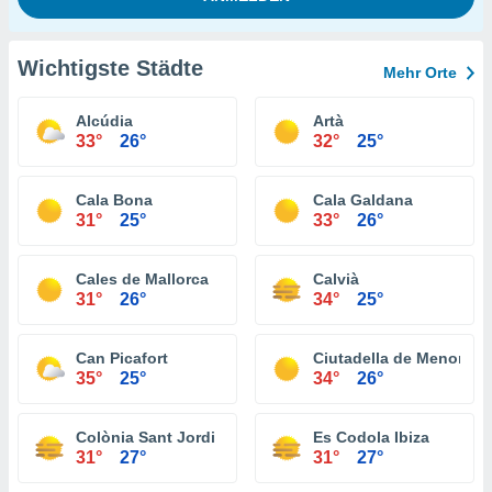
Wichtigste Städte
Mehr Orte
Alcúdia
Artà
33°
26°
32°
25°
Cala Bona
Cala Galdana
31°
25°
33°
26°
Cales de Mallorca
Calvià
31°
26°
34°
25°
Can Picafort
Ciutadella de Menorca
35°
25°
34°
26°
Colònia Sant Jordi
Es Codola Ibiza
31°
27°
31°
27°