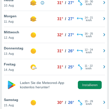
okies oder
18
-
30
31°
/
27°
km/h
10. Aug
 Partner
e es uns
n, das
Morgen
14
-
21
31°
/
27°
uf der
km/h
11. Aug
 verfolgen
lysieren
Mittwoch
16
-
25
32°
/
27°
km/h
12. Aug
s Profil zu
um Ihnen
ierende
Donnerstag
12
-
24
31°
/
26°
nd
km/h
13. Aug
erte Inhalte
. Weitere
Freitag
11
-
22
nen finden
31°
/
25°
km/h
14. Aug
rer
tlinie
. Sie
e
Laden Sie die Meteored-App
 jederzeit
Installieren
kostenlos herunter!
, indem Sie
altfläche
stellungen
Samstag
15
-
29
30°
/
26°
n Rand
km/h
15. Aug
bsite