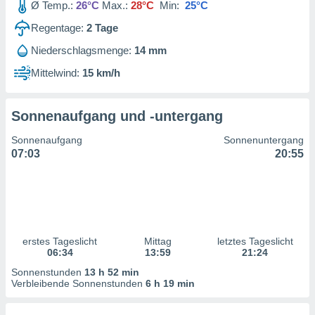
Ø Temp.:
26°C
Max.:
28°C
Min:
25°C
ntwicklung
serung der
Regentage:
2
Tage
g
Niederschlagsmenge:
14 mm
 Daten zur
Mittelwind:
15 km/h
n Inhalten.
ten und
Sonnenaufgang und -untergang
ion durch
on
Sonnenaufgang
Sonnenuntergang
,
07:03
20:55
erte
d Inhalte,
on
ung und der
ce von
erstes Tageslicht
Mittag
letztes Tageslicht
nforschung
06:34
13:59
21:24
icklung
serung von
Sonnenstunden
13 h 52 min
.
Verbleibende Sonnenstunden
6 h 19 min
sere 1199