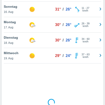
Sonntag
11
-
27
31°
/
26°
km/h
16. Aug
IV,
kie-
Montag
26
-
39
30°
/
26°
km/h
17. Aug
er
it der
Dienstag
34
-
60
30°
/
26°
n von
km/h
18. Aug
cht
den sind,
Mittwoch
37
-
63
 weiterhin
29°
/
24°
km/h
19. Aug
 Website
t
 indem Sie
ieren. In
l werden
über
, dass wir
s
, die für die
auf der
twendig