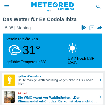
Das Wetter für Es Codola Ibiza
politik
15:05
Montag
...
von
at) wurde
vereinzelt Wolken
uten
31°
m
llen, dass
estellten
UV
7 hoch
LSF
nen von
gefühlte Temperatur 38°
15-25
tät sind.
 diese
er die
gelbe Warnstufe
Optionen
Heute mäßige Wetterwarnung wegen hitze in Es Codola
Ibiza
 cookies
Aktuell
s adgang
Die WMO warnt vor Waldbränden: „Der
Klimawandel erhöht das Risiko, ist aber nicht die
gitale