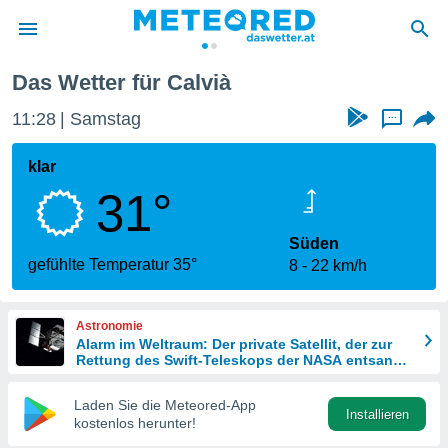
Das Wetter für Calvià
politik
11:28
Samstag
...
von
at) wurde
klar
uten
31°
m
llen, dass
estellten
Süden
nen von
gefühlte Temperatur 35°
8
22 km/h
tät sind.
 diese
er die
Astronomie
Optionen
Alarm im Weltraum: Der private Satellit, der zur
Rettung des Swift-Teleskops der NASA entsandt
wurde
 cookies
Laden Sie die Meteored-App
s adgang
Installieren
kostenlos herunter!
gitale