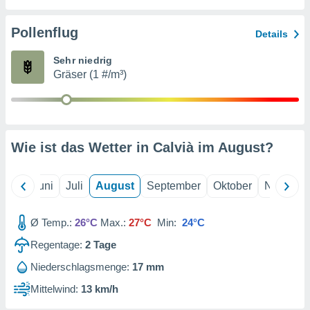
von
erte
Pollenflug
Details
verwendung
n zur
Sehr niedrig
Gräser (1 #/m³)
erter
rstellung
n zur
ierung von
verwendung
Wie ist das Wetter in Calvià im
August
?
n zur
erter
essung der
Mai
Juni
Juli
August
September
Oktober
Novembe
ung,
er
Ø Temp.:
26°C
Max.:
27°C
Min:
24°C
ce von
analyse von
Regentage:
2
Tage
n durch
 oder
Niederschlagsmenge:
17 mm
onen von
Mittelwind:
13 km/h
nen