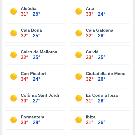
Alcúdia
Artà
31°
25°
33°
24°
Cala Bona
Cala Galdana
32°
25°
32°
26°
Cales de Mallorca
Calvià
32°
25°
33°
25°
Can Picafort
Ciutadella de Menorca
34°
24°
32°
26°
Colònia Sant Jordi
Es Codola Ibiza
30°
27°
31°
26°
Formentera
Ibiza
30°
28°
31°
26°