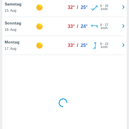
Samstag
6
-
25
32°
/
25°
km/h
15. Aug
IV,
Sonntag
8
-
27
33°
/
24°
kie-
km/h
16. Aug
er
Montag
8
-
22
33°
/
25°
it der
km/h
17. Aug
n von
cht
den sind,
 weiterhin
 Website
t
 indem Sie
ieren. In
l werden
über
, dass wir
s
, die für die
auf der
twendig