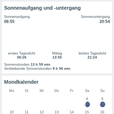
ntwicklung
Sonnenaufgang und -untergang
serung der
Sonnenaufgang
Sonnenuntergang
g
06:55
20:54
 Daten zur
n Inhalten.
ten und
ion durch
on
erstes Tageslicht
Mittag
letztes Tageslicht
,
06:26
13:55
21:24
erte
d Inhalte,
Sonnenstunden
13 h 59 min
on
Verbleibende Sonnenstunden
9 h 56 min
ung und der
ce von
Mondkalender
nforschung
Mo
Di
Mi
Do
Fr
Sa
So
icklung
serung von
8
9
.
sere 1199
10
11
12
13
14
15
16