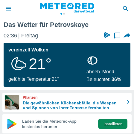
Das Wetter für Petrovskoye
politik
02:36
Freitag
...
von
at) wurde
vereinzelt Wolken
uten
21°
m
llen, dass
estellten
abneh. Mond
nen von
gefühlte Temperatur 21°
Beleuchtet:
36%
tät sind.
 diese
er die
Pflanzen
Optionen
Die gewöhnlichen Küchenabfälle, die Wespen
und Spinnen von Ihrer Terrasse fernhalten
 cookies
Laden Sie die Meteored-App
s adgang
Installieren
kostenlos herunter!
gitale