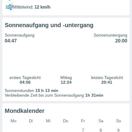
ntwicklung
Mittelwind:
12 km/h
serung der
g
Sonnenaufgang und -untergang
 Daten zur
n Inhalten.
Sonnenaufgang
Sonnenuntergang
04:47
20:00
ten und
ion durch
on
,
erte
d Inhalte,
erstes Tageslicht
Mittag
letztes Tageslicht
on
04:06
12:24
20:41
ung und der
ce von
Sonnenstunden
15 h 13 min
Verbleibende Zeit bis zum Sonnenaufgang
1h 31min
nforschung
icklung
Mondkalender
serung von
.
Mo
Di
Mi
Do
Fr
Sa
So
sere 1199
7
8
9