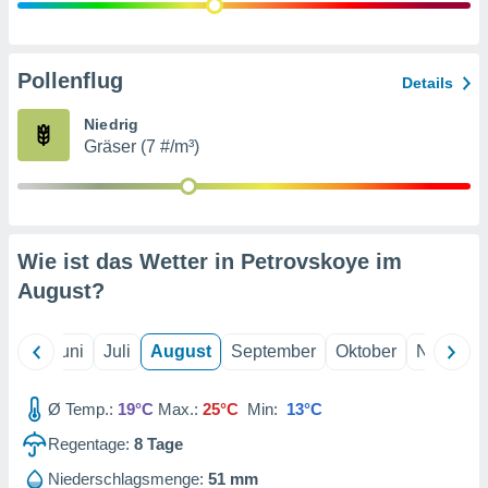
von
erte
verwendung
Pollenflug
Details
n zur
Niedrig
erter
Gräser (7 #/m³)
rstellung
n zur
ierung von
verwendung
n zur
Wie ist das Wetter in Petrovskoye im
erter
August
?
essung der
ung,
er
Mai
Juni
Juli
August
September
Oktober
Novembe
ce von
analyse von
n durch
Ø Temp.:
19°C
Max.:
25°C
Min:
13°C
 oder
onen von
Regentage:
8
Tage
nen
Niederschlagsmenge:
51 mm