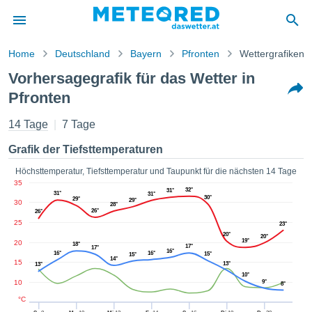
Home
Deutschland
Bayern
Pfronten
Wettergrafiken
vspolitik
Vorhersagegrafik für das Wetter in
alt von
Pfronten
ored
.at) wurde
14 Tage
7 Tage
hleuten
lt, um
Grafik der Tiefsttemperaturen
ellen, dass
gestellten
Höchsttemperatur, Tiefsttemperatur und Taupunkt für die nächsten 14 Tage
ionen von
35
ität sind.
32°
31°
31°
31°
30°
29°
29°
en diese
30
28°
26°
26°
über die
25
23°
 Optionen
20°
20°
19°
ufen:
20
18°
17°
17°
16°
16°
16°
15°
15°
14°
15
13°
13°
 cookies
10°
s adgang
10
9°
8°
°C
 digitale