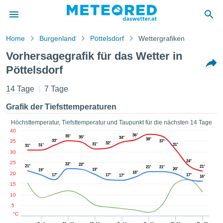
Home
Burgenland
Pöttelsdorf
Wettergrafiken
vspolitik
Vorhersagegrafik für das Wetter in
alt von
Pöttelsdorf
ored
.at) wurde
14 Tage
7 Tage
hleuten
lt, um
Grafik der Tiefsttemperaturen
ellen, dass
gestellten
Höchsttemperatur, Tiefsttemperatur und Taupunkt für die nächsten 14 Tage
ionen von
40
ität sind.
36°
35°
35°
34°
38°
35
33°
37°
32°
en diese
31°
31°
31°
31°
30
über die
24°
25
 Optionen
22°
22°
21°
21°
21°
21°
20°
19°
19°
ufen:
18°
20
17°
17°
17°
17°
16°
15
 cookies
10
s adgang
5
°C
 digitale