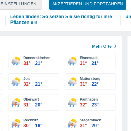
PFLANZEN
P
EINSTELLUNGEN
AKZEPTIEREN UND FORTFAHREN
Eierschalen können in Ihrem Garten ein zweites
Di
Leben finden: So setzen Sie sie richtig für Ihre
un
Pflanzen ein
Mehr Orte
Donnerskirchen
Eisenstadt
31°
21°
31°
21°
Jois
Mattersburg
32°
21°
31°
22°
Oberwart
Pamhagen
31°
20°
32°
23°
Rechnitz
Stegersbach
30°
19°
31°
20°