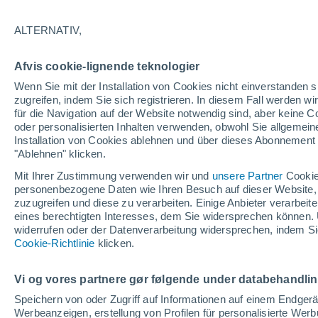
ALTERNATIV,
Ei
Afvis cookie-lignende teknologier
Wenn Sie mit der Installation von Cookies nicht einverstanden s
zugreifen, indem Sie sich registrieren. In diesem Fall werden wir
für die Navigation auf der Website notwendig sind, aber keine
oder personalisierten Inhalten verwenden, obwohl Sie allgemein
Installation von Cookies ablehnen und über dieses Abonnement a
"Ablehnen" klicken.
Obe
Mit Ihrer Zustimmung verwenden wir und
unsere Partner
Cookie
29°
personenbezogene Daten wie Ihren Besuch auf dieser Website,
20°
zuzugreifen und diese zu verarbeiten. Einige Anbieter verarbe
Pinkafeld
31°
eines berechtigten Interesses, dem Sie widersprechen können. 
20°
widerrufen oder der Datenverarbeitung widersprechen, indem Sie
Rechn
Oberwart
Cookie-Richtlinie
klicken.
31°
20°
Stegersbach
Vi og vores partnere gør følgende under databehandli
Speichern von oder Zugriff auf Informationen auf einem Endger
Werbeanzeigen, erstellung von Profilen für personalisierte Wer
Güssing
32°