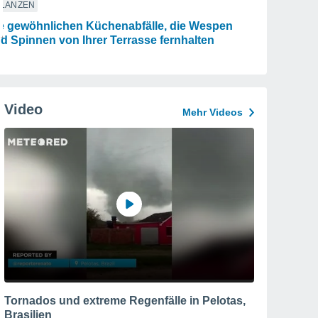
FLANZEN
e gewöhnlichen Küchenabfälle, die Wespen
d Spinnen von Ihrer Terrasse fernhalten
Video
Mehr Videos
Tornados und extreme Regenfälle in Pelotas,
Brasilien