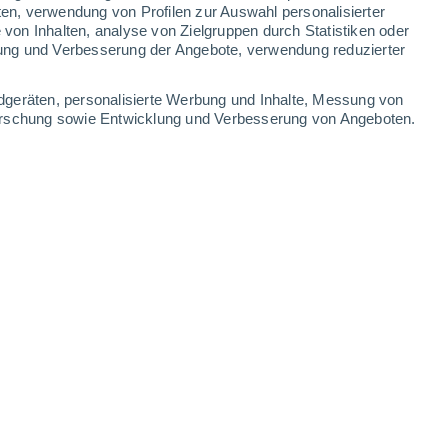
ten, verwendung von Profilen zur Auswahl personalisierter
on Inhalten, analyse von Zielgruppen durch Statistiken oder
ung und Verbesserung der Angebote, verwendung reduzierter
Leaflet
|
©
OpenStreetMap
|
ECMWF
by © Meteored
dgeräten, personalisierte Werbung und Inhalte, Messung von
forschung sowie Entwicklung und Verbesserung von Angeboten.