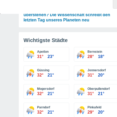
ASTRONOMIE
Wird die Erde den Untergang der Sonne
überstehen? Die Wissenschaft schreibt den
letzten Tag unseres Planeten neu
Wichtigste Städte
Apetlon
Bernstein
31°
23°
28°
18°
Güssing
Jennersdorf
32°
21°
31°
20°
Mogersdorf
Oberpullendorf
32°
21°
31°
21°
Parndorf
Pinkafeld
32°
21°
29°
20°