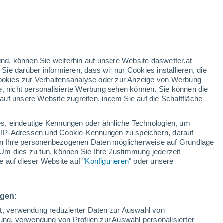
31°
21°
31°
Donnerskirchen
21°
senstadt
32°
ind, können Sie weiterhin auf unsere Website daswetter.at
23°
 Sie darüber informieren, dass wir nur Cookies installieren, die
Pamhagen
 Cookies zur Verhaltensanalyse oder zur Anzeige von Werbung
e, nicht personalisierte Werbung sehen können. Sie können die
uf unsere Website zugreifen, indem Sie auf die Schaltfläche
31°
21°
rpullendorf
s, eindeutige Kennungen oder ähnliche Technologien, um
 IP-Adressen und Cookie-Kennungen zu speichern, darauf
iten Ihre personenbezogenen Daten möglicherweise auf Grundlage
30°
Um dies zu tun, können Sie Ihre Zustimmung jederzeit
19°
 auf dieser Website auf "
Konfigurieren
" oder unsere
itz
ngen:
32°
ät, verwendung reduzierter Daten zur Auswahl von
21°
bung, verwendung von Profilen zur Auswahl personalisierter