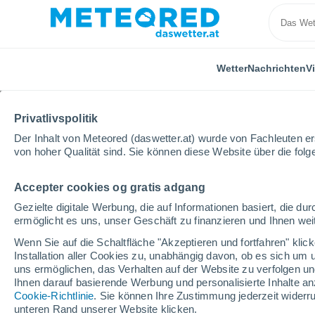
Wetter
Nachrichten
V
Privatlivspolitik
Der Inhalt von Meteored (daswetter.at) wurde von Fachleuten erst
von hoher Qualität sind. Sie können diese Website über die fol
Accepter cookies og gratis adgang
Home
Burgenland
Gezielte digitale Werbung, die auf Informationen basiert, die 
ermöglicht es uns, unser Geschäft zu finanzieren und Ihnen weit
Wetter für Burgenland
Wenn Sie auf die Schaltfläche "Akzeptieren und fortfahren" kli
Installation aller Cookies zu, unabhängig davon, ob es sich um 
uns ermöglichen, das Verhalten auf der Website zu verfolgen und
Heute, 7. August
Tageswetter
Symbole
Ihnen darauf basierende Werbung und personalisierte Inhalte an
Cookie-Richtlinie
. Sie können Ihre Zustimmung jederzeit widerru
unteren Rand unserer Website klicken.