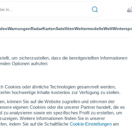
ideo
Warnungen
Radar
Karten
Satelliten
Wettermodelle
Welt
Winterspo
ellt, um sicherzustellen, dass die bereitgestellten Informationen
genden Optionen aufrufen:
durch Cookies oder ähnliche Technologien gesammelt werden,
erhin hochwertige Inhalte kostenlos zur Verfügung zu stellen.
cken, können Sie auf die Website zugreifen und stimmen der
unsere eigenen Cookies oder die unserer Partner handelt, die es
 zu analysieren sowie ein spezifisches Profil zu erstellen, um
zuzeigen. Weitere Informationen finden Sie in unserer
32°
fen, indem Sie auf die Schaltfläche
Cookie-Einstellungen
am
21°
Parndorf