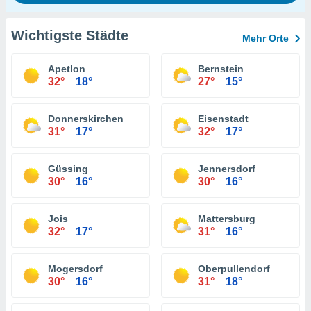
Wichtigste Städte
Mehr Orte
Apetlon
Bernstein
32°
18°
27°
15°
Donnerskirchen
Eisenstadt
31°
17°
32°
17°
Güssing
Jennersdorf
30°
16°
30°
16°
Jois
Mattersburg
32°
17°
31°
16°
Mogersdorf
Oberpullendorf
30°
16°
31°
18°