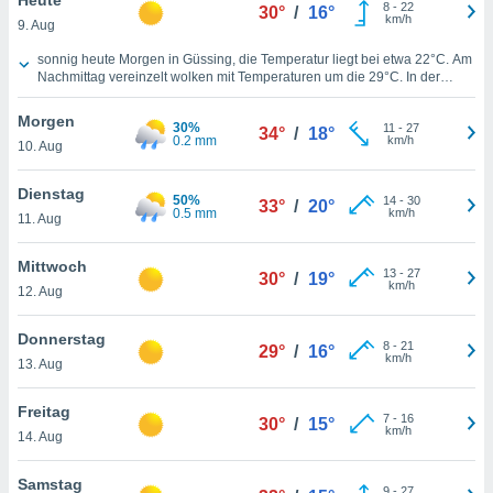
okies oder
8
-
22
30°
/
16°
km/h
9. Aug
 Partner
e es uns
Wettervorhersage für heute in Güssing
sonnig heute Morgen in Güssing, die Temperatur liegt bei etwa
22°C
. Am
n, das
Nachmittag vereinzelt wolken mit Temperaturen um die
29°C
. In der
uf der
kommenden Nacht werden
22°C
erwartet, sonnig. Wind aus Süden, mit
 verfolgen
einer Windgeschwindigkeit von
8 km/h
über den heutigen Tag hinweg.
Morgen
30%
11
-
27
34°
/
18°
lysieren
0.2 mm
km/h
10. Aug
s Profil zu
Dienstag
um Ihnen
50%
14
-
30
33°
/
20°
0.5 mm
km/h
ierende
11. Aug
nd
erte Inhalte
Mittwoch
13
-
27
30°
/
19°
. Weitere
km/h
12. Aug
nen finden
rer
Donnerstag
tlinie
. Sie
8
-
21
29°
/
16°
km/h
e
13. Aug
 jederzeit
, indem Sie
Freitag
7
-
16
30°
/
15°
altfläche
km/h
14. Aug
stellungen
n Rand
Samstag
bsite
9
-
27