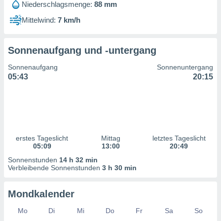
Niederschlagsmenge:
88 mm
ntwicklung
serung der
Mittelwind:
7 km/h
g
 Daten zur
Sonnenaufgang und -untergang
n Inhalten.
Sonnenaufgang
Sonnenuntergang
ten und
05:43
20:15
ion durch
on
,
erte
d Inhalte,
on
erstes Tageslicht
Mittag
letztes Tageslicht
ung und der
05:09
13:00
20:49
ce von
Sonnenstunden
14 h 32 min
Verbleibende Sonnenstunden
3 h 30 min
nforschung
icklung
serung von
Mondkalender
.
Mo
Di
Mi
Do
Fr
Sa
So
sere 1199