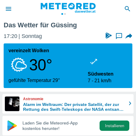
Das Wetter für Güssing
politik
17:20
Sonntag
...
von
at) wurde
vereinzelt Wolken
uten
30°
m
llen, dass
estellten
Südwesten
nen von
gefühlte Temperatur 29°
7
21 km/h
tät sind.
 diese
er die
Astronomie
Optionen
Alarm im Weltraum: Der private Satellit, der zur
Rettung des Swift-Teleskops der NASA entsandt
wurde
 cookies
Laden Sie die Meteored-App
s adgang
Installieren
kostenlos herunter!
gitale