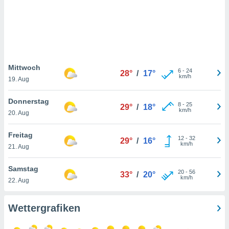
keine
r
analyse
nzeige von
der
erten
erwenden,
Mittwoch
6
-
24
28°
/
17°
km/h
19. Aug
 nicht
erte
Donnerstag
ehen
8
-
25
29°
/
18°
km/h
20. Aug
e können
ation von
lehnen und
Freitag
12
-
32
29°
/
16°
s
km/h
21. Aug
t auf
site
Samstag
 indem Sie
20
-
56
33°
/
20°
km/h
22. Aug
altfläche
 klicken.
Wettergrafiken
Zustimmung
wir und
tner