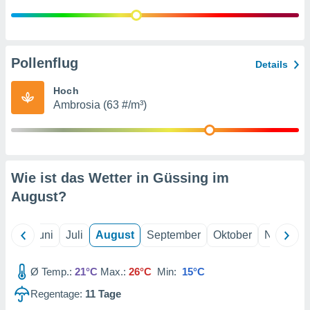
von
erte
verwendung
n zur
Pollenflug
Details
erter
Hoch
rstellung
Ambrosia (63 #/m³)
n zur
ierung von
verwendung
n zur
erter
Wie ist das Wetter in Güssing im
essung der
August
?
ung,
er
ce von
Mai
Juni
Juli
August
September
Oktober
Novembe
analyse von
n durch
 oder
Ø Temp.:
21°C
Max.:
26°C
Min:
15°C
onen von
Regentage:
11
Tage
nen