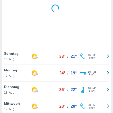
keine
r
analyse
nzeige von
der
erten
erwenden,
 nicht
erte
ehen
Sonntag
16
-
38
33°
/
21°
e können
km/h
16. Aug
ation von
lehnen und
Montag
s
10
-
33
34°
/
19°
km/h
t auf
17. Aug
site
 indem Sie
Dienstag
16
-
48
36°
/
22°
altfläche
km/h
18. Aug
 klicken.
Zustimmung
Mittwoch
20
-
50
28°
/
20°
wir und
km/h
19. Aug
tner