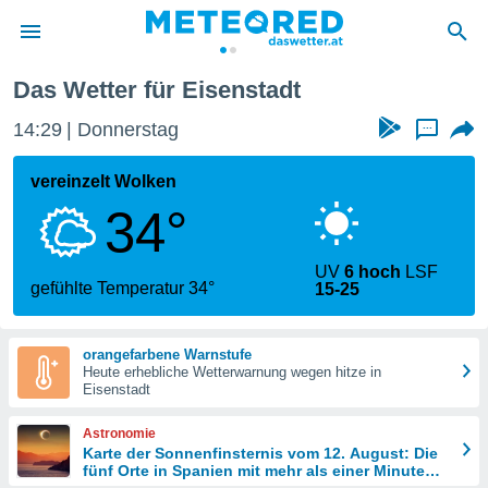
Das Wetter für Eisenstadt
politik
14:29
Donnerstag
...
von
at) wurde
vereinzelt Wolken
uten
34°
m
llen, dass
estellten
UV
6 hoch
LSF
nen von
gefühlte Temperatur 34°
15-25
tät sind.
 diese
er die
orangefarbene Warnstufe
Optionen
Heute erhebliche Wetterwarnung wegen hitze in
Eisenstadt
 cookies
Astronomie
s adgang
Karte der Sonnenfinsternis vom 12. August: Die
fünf Orte in Spanien mit mehr als einer Minute
gitale