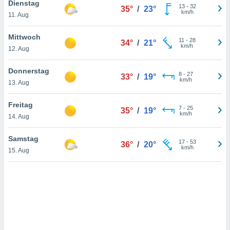
Dienstag
13
-
32
35°
/
23°
km/h
11. Aug
IV,
Mittwoch
11
-
28
34°
/
21°
km/h
kie-
12. Aug
er
Donnerstag
8
-
27
33°
/
19°
km/h
it der
13. Aug
n von
cht
Freitag
7
-
25
35°
/
19°
den sind,
km/h
14. Aug
 weiterhin
 Website
Samstag
t
17
-
53
36°
/
20°
km/h
 indem Sie
15. Aug
ieren. In
l werden
über
, dass wir
s
, die für die
auf der
twendig