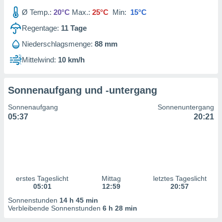
ntwicklung
Ø Temp.:
20°C
Max.:
25°C
Min:
15°C
serung der
Regentage:
11
Tage
g
 Daten zur
Niederschlagsmenge:
88 mm
n Inhalten.
Mittelwind:
10 km/h
ten und
ion durch
Sonnenaufgang und -untergang
on
,
Sonnenaufgang
Sonnenuntergang
erte
05:37
20:21
d Inhalte,
on
ung und der
ce von
nforschung
erstes Tageslicht
Mittag
letztes Tageslicht
icklung
05:01
12:59
20:57
serung von
.
Sonnenstunden
14 h 45 min
Verbleibende Sonnenstunden
6 h 28 min
sere 1199