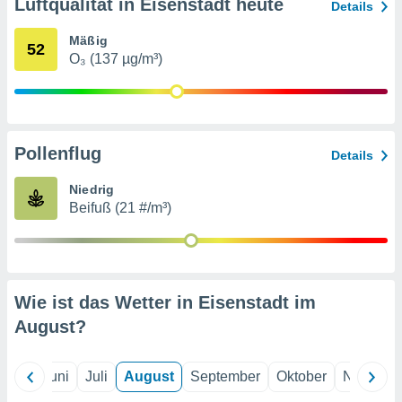
von
Luftqualität in Eisenstadt heute
Details
erte
Mäßig
52
verwendung
O₃ (137 µg/m³)
n zur
erter
rstellung
n zur
Pollenflug
ierung von
Details
verwendung
n zur
Niedrig
Beifuß (21 #/m³)
erter
essung der
ung,
er
ce von
Wie ist das Wetter in Eisenstadt im
analyse von
August
?
n durch
 oder
onen von
Mai
Juni
Juli
August
September
Oktober
Novembe
nen