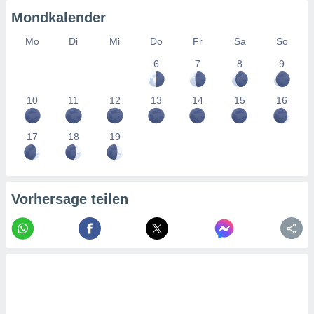
tner
Mondkalender
Mo
Di
Mi
Do
Fr
Sa
So
6
7
8
9
10
11
12
13
14
15
16
17
18
19
Vorhersage teilen