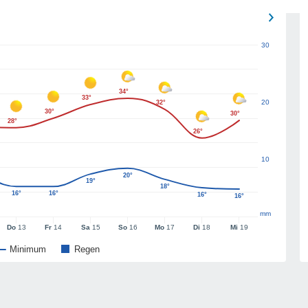
30
34°
33°
20
32°
30°
30°
28°
26°
10
20°
19°
18°
16°
16°
16°
16°
mm
Do
13
Fr
14
Sa
15
So
16
Mo
17
Di
18
Mi
19
Minimum
Regen