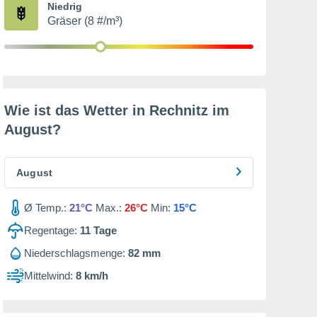
Niedrig
Gräser (8 #/m³)
Wie ist das Wetter in Rechnitz im
August
?
August
Ø Temp.:
21°C
Max.:
26°C
Min:
15°C
Regentage:
11
Tage
Niederschlagsmenge:
82 mm
Mittelwind:
8 km/h