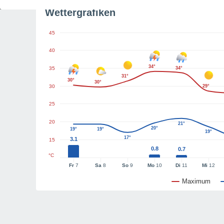
Wettergrafiken
45
40
34°
35
34°
31°
30°
30°
30
29°
25
20
21°
20°
19°
19°
19°
17°
3.1
15
0.8
0.7
°C
Fr
7
Sa
8
So
9
Mo
10
Di
11
Mi
12
Maximum