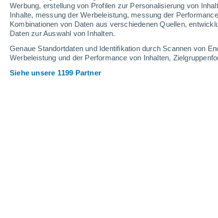
3.1 mm
Werbung, erstellung von Profilen zur Personalisierung von Inhal
Inhalte, messung der Werbeleistung, messung der Performance v
30°
/
19°
31°
/
17°
30°
/
19°
Kombinationen von Daten aus verschiedenen Quellen, entwickl
Daten zur Auswahl von Inhalten.
14
-
33
km/h
11
-
30
km/h
11
26
-
54
km/h
Genaue Standortdaten und Identifikation durch Scannen von En
Werbeleistung und der Performance von Inhalten, Zielgruppen
Siehe unsere 1199 Partner
Das Wetter für Rechnitz Heute
, 7. Au
leichter Regen
30%
29°
17:00
0.1 mm
gefühlte T.
29°
leichter Regen
30%
28°
18:00
0.2 mm
gefühlte T.
28°
vereinzelt Wolk
27°
19:00
gefühlte T.
27°
vereinzelt Wolk
25°
20:00
gefühlte T.
26°