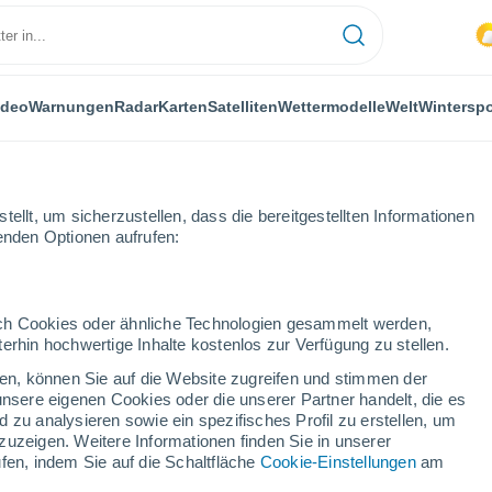
ideo
Warnungen
Radar
Karten
Satelliten
Wettermodelle
Welt
Winterspo
ellt, um sicherzustellen, dass die bereitgestellten Informationen
genden Optionen aufrufen:
durch Cookies oder ähnliche Technologien gesammelt werden,
erhin hochwertige Inhalte kostenlos zur Verfügung zu stellen.
z
cken, können Sie auf die Website zugreifen und stimmen der
unsere eigenen Cookies oder die unserer Partner handelt, die es
...
 zu analysieren sowie ein spezifisches Profil zu erstellen, um
zuzeigen. Weitere Informationen finden Sie in unserer
Stündlich
fen, indem Sie auf die Schaltfläche
Cookie-Einstellungen
am
Bewölkter Himmel für die
nächsten Stunden