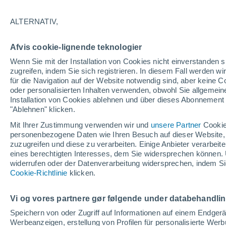
25°
ALTERNATIV,
Norden
Afvis cookie-lignende teknologier
gefühlte Temperatur 26°
11
-
32 km
Wenn Sie mit der Installation von Cookies nicht einverstanden s
zugreifen, indem Sie sich registrieren. In diesem Fall werden wir
für die Navigation auf der Website notwendig sind, aber keine
oder personalisierten Inhalten verwenden, obwohl Sie allgemein
Astronomie
Installation von Cookies ablehnen und über dieses Abonnement a
Alarm im Weltraum: Der private Satellit, der z
Rettung des Swift-Teleskops der NASA entsan
"Ablehnen" klicken.
wurde
Mit Ihrer Zustimmung verwenden wir und
unsere Partner
Cookie
Wetter 1 - 7 Tage
Aktuell
Vorhersagekarte für die 
personenbezogene Daten wie Ihren Besuch auf dieser Website,
zuzugreifen und diese zu verarbeiten. Einige Anbieter verarbe
eines berechtigten Interesses, dem Sie widersprechen können. 
widerrufen oder der Datenverarbeitung widersprechen, indem Sie
Morgen
Sonntag
Cookie-Richtlinie
Heute
klicken.
8. Aug
9. Aug
7. Aug
Vi og vores partnere gør følgende under databehandli
Speichern von oder Zugriff auf Informationen auf einem Endger
Werbeanzeigen, erstellung von Profilen für personalisierte Wer
70%