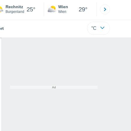
Rechnitz
Wien
Innsbruck
25°
29°
Burgenland
Wien
Tirol
°C
rt