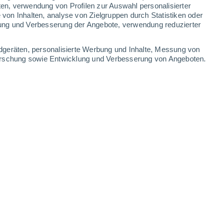
0.8 mm
0.7 mm
ten, verwendung von Profilen zur Auswahl personalisierter
on Inhalten, analyse von Zielgruppen durch Statistiken oder
34°
/
20°
34°
/
21°
29°
/
19°
28°
/
16°
ung und Verbesserung der Angebote, verwendung reduzierter
-
35
km/h
18
-
37
km/h
18
-
39
km/h
11
-
27
km/h
dgeräten, personalisierte Werbung und Inhalte, Messung von
forschung sowie Entwicklung und Verbesserung von Angeboten.
gust
Norden
2 niedrig
15
-
38 km/h
LSF:
nein
Norden
1 niedrig
14
-
34 km/h
LSF:
nein
en
Norden
0 niedrig
15
-
32 km/h
LSF:
nein
en
Norden
0 niedrig
11
-
32 km/h
LSF:
nein