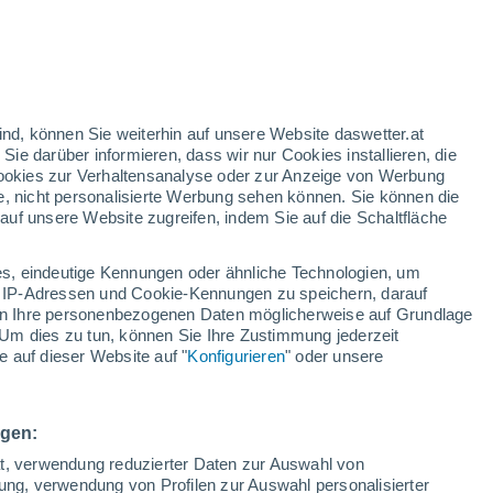
gelbe Warnstufe
Heute mäßige Wetterwarnung wegen
hitze in Rechnitz
/h
ind, können Sie weiterhin auf unsere Website daswetter.at
 Sie darüber informieren, dass wir nur Cookies installieren, die
 Cookies zur Verhaltensanalyse oder zur Anzeige von Werbung
e, nicht personalisierte Werbung sehen können. Sie können die
uf unsere Website zugreifen, indem Sie auf die Schaltfläche
ur
dt
s, eindeutige Kennungen oder ähnliche Technologien, um
Bewölkung
Regenradar
Satelliten
Wettermodelle
 IP-Adressen und Cookie-Kennungen zu speichern, darauf
iten Ihre personenbezogenen Daten möglicherweise auf Grundlage
Um dies zu tun, können Sie Ihre Zustimmung jederzeit
 auf dieser Website auf "
Konfigurieren
" oder unsere
Montag
Dienstag
Mittwoch
Donnerstag
10. Aug
11. Aug
12. Aug
13. Aug
ngen:
ät, verwendung reduzierter Daten zur Auswahl von
bung, verwendung von Profilen zur Auswahl personalisierter
50%
70%