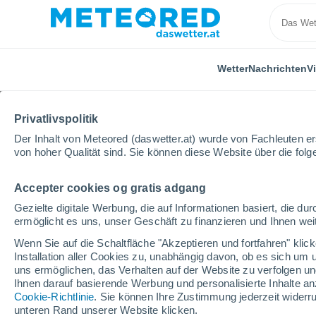
Wetter
Nachrichten
V
Privatlivspolitik
Der Inhalt von Meteored (daswetter.at) wurde von Fachleuten erst
von hoher Qualität sind. Sie können diese Website über die fol
Accepter cookies og gratis adgang
Home
Burgenland
Rechnitz
Gezielte digitale Werbung, die auf Informationen basiert, die 
ermöglicht es uns, unser Geschäft zu finanzieren und Ihnen weit
Das Wetter für Rechnit
Wenn Sie auf die Schaltfläche "Akzeptieren und fortfahren" kli
Installation aller Cookies zu, unabhängig davon, ob es sich um 
19:49
Freitag
uns ermöglichen, das Verhalten auf der Website zu verfolgen und
Ihnen darauf basierende Werbung und personalisierte Inhalte an
Cookie-Richtlinie
. Sie können Ihre Zustimmung jederzeit widerru
vereinzelt Wolken
unteren Rand unserer Website klicken.