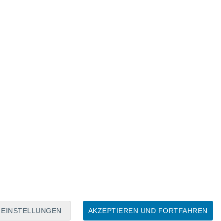
Mondkalender
Mo
Di
Mi
Do
Fr
Sa
So
7
8
9
10
11
12
13
14
15
16
17
18
19
20
EINSTELLUNGEN
AKZEPTIEREN UND FORTFAHREN