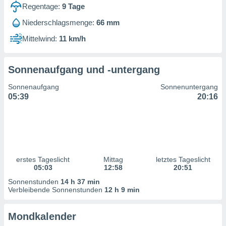
ntwicklung
Regentage:
9
Tage
serung der
Niederschlagsmenge:
66 mm
g
Mittelwind:
11 km/h
 Daten zur
n Inhalten.
Sonnenaufgang und -untergang
ten und
Sonnenaufgang
Sonnenuntergang
ion durch
05:39
20:16
on
,
erte
d Inhalte,
on
ung und der
ce von
erstes Tageslicht
Mittag
letztes Tageslicht
05:03
12:58
20:51
nforschung
Sonnenstunden
14 h 37 min
icklung
Verbleibende Sonnenstunden
12 h 9 min
serung von
.
Mondkalender
sere 1199