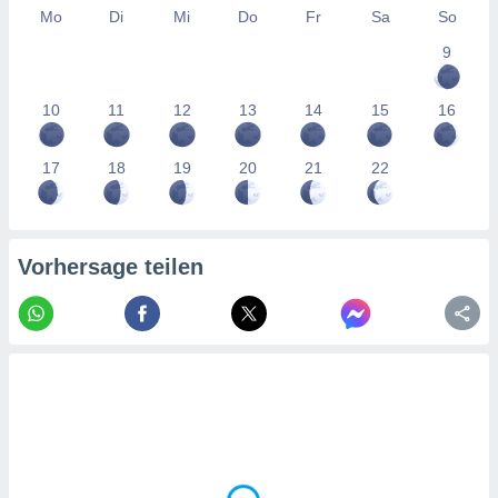
tner
Mo
Di
Mi
Do
Fr
Sa
So
9
10
11
12
13
14
15
16
17
18
19
20
21
22
Vorhersage teilen