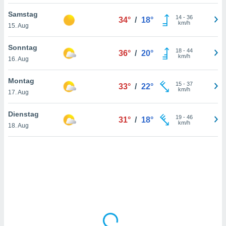
Samstag
14
-
36
34°
/
18°
km/h
15. Aug
IV,
kie-
Sonntag
18
-
44
36°
/
20°
km/h
16. Aug
er
it der
Montag
15
-
37
33°
/
22°
n von
km/h
17. Aug
cht
den sind,
Dienstag
19
-
46
 weiterhin
31°
/
18°
km/h
18. Aug
 Website
t
 indem Sie
ieren. In
l werden
über
, dass wir
s
, die für die
auf der
twendig