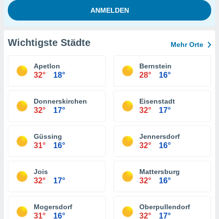
Wichtigste Städte
Mehr Orte
Apetlon
Bernstein
32°
18°
28°
16°
Donnerskirchen
Eisenstadt
32°
17°
32°
17°
Güssing
Jennersdorf
31°
16°
32°
16°
Jois
Mattersburg
32°
17°
32°
16°
Mogersdorf
Oberpullendorf
31°
16°
32°
17°