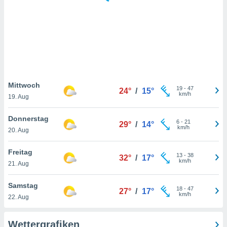
keine
r
analyse
nzeige von
der
erten
erwenden,
 nicht
Mittwoch
19
-
47
24°
/
15°
erte
km/h
19. Aug
ehen
e können
Donnerstag
6
-
21
ation von
29°
/
14°
km/h
20. Aug
lehnen und
s
t auf
Freitag
13
-
38
32°
/
17°
site
km/h
21. Aug
 indem Sie
altfläche
Samstag
18
-
47
 klicken.
27°
/
17°
km/h
22. Aug
Zustimmung
wir und
Wettergrafiken
tner