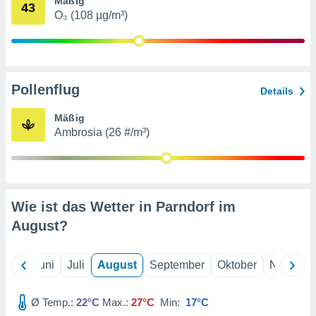
Mäßig
von
43
O₃ (108 µg/m³)
erte
verwendung
n zur
erter
Pollenflug
Details
rstellung
n zur
Mäßig
ierung von
Ambrosia (26 #/m³)
verwendung
n zur
erter
essung der
ung,
Wie ist das Wetter in Parndorf im
er
August
?
ce von
analyse von
n durch
Mai
Juni
Juli
August
September
Oktober
Novembe
 oder
onen von
Ø Temp.:
22°C
Max.:
27°C
Min:
17°C
nen