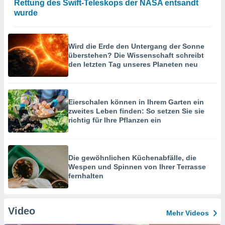
Rettung des Swift-Teleskops der NASA entsandt
wurde
Wird die Erde den Untergang der Sonne
überstehen? Die Wissenschaft schreibt
den letzten Tag unseres Planeten neu
Eierschalen können in Ihrem Garten ein
zweites Leben finden: So setzen Sie sie
richtig für Ihre Pflanzen ein
Die gewöhnlichen Küchenabfälle, die
Wespen und Spinnen von Ihrer Terrasse
fernhalten
Video
Mehr Videos