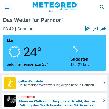
Das Wetter für Parndorf
politik
08:42
Sonntag
...
von
at) wurde
klar
uten
24°
m
llen, dass
estellten
Südosten
nen von
gefühlte Temperatur 25°
12
27 km/h
tät sind.
 diese
er die
Optionen
gelbe Warnstufe
Heute mäßige Wetterwarnung wegen hitze in Parndorf
 cookies
Astronomie
s adgang
Alarm im Weltraum: Der private Satellit, der zur
Rettung des Swift-Teleskops der NASA entsandt
gitale