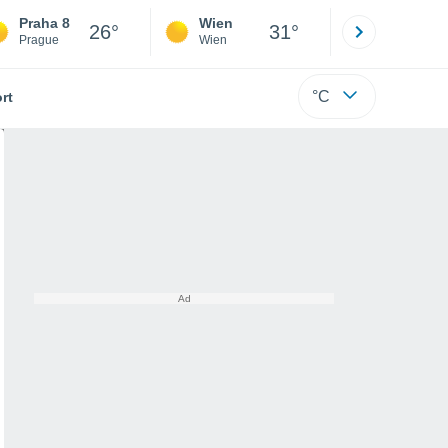
Praha 8
Wien
Innsbruck
26°
31°
Prague
Wien
Tirol
°C
rt