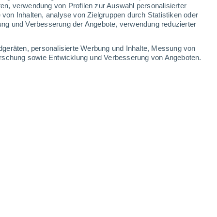
ten, verwendung von Profilen zur Auswahl personalisierter
on Inhalten, analyse von Zielgruppen durch Statistiken oder
26°
/
17°
26°
/
13°
28°
/
14°
31°
/
16°
ung und Verbesserung der Angebote, verwendung reduzierter
-
34
km/h
14
-
30
km/h
9
-
24
km/h
9
-
28
km/h
dgeräten, personalisierte Werbung und Inhalte, Messung von
forschung sowie Entwicklung und Verbesserung von Angeboten.
ust
Nordosten
2 niedrig
5
-
19 km/h
LSF:
nein
Nordosten
1 niedrig
6
-
19 km/h
LSF:
nein
Nordosten
0 niedrig
7
-
18 km/h
LSF:
nein
Nordosten
0 niedrig
11
-
20 km/h
LSF:
nein