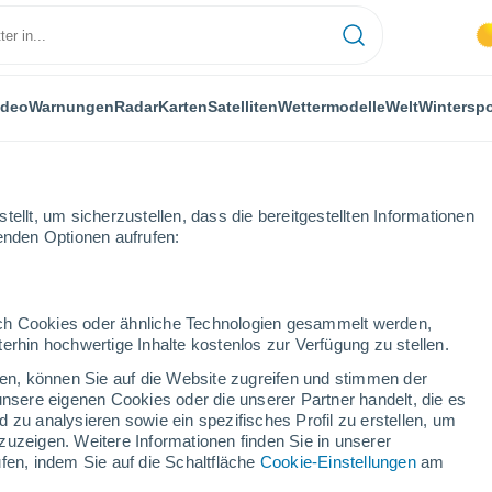
ideo
Warnungen
Radar
Karten
Satelliten
Wettermodelle
Welt
Winterspo
ellt, um sicherzustellen, dass die bereitgestellten Informationen
genden Optionen aufrufen:
Praha 8
durch Cookies oder ähnliche Technologien gesammelt werden,
erhin hochwertige Inhalte kostenlos zur Verfügung zu stellen.
cken, können Sie auf die Website zugreifen und stimmen der
unsere eigenen Cookies oder die unserer Partner handelt, die es
...
 zu analysieren sowie ein spezifisches Profil zu erstellen, um
zuzeigen. Weitere Informationen finden Sie in unserer
Stündlich
fen, indem Sie auf die Schaltfläche
Cookie-Einstellungen
am
Klarer Himmel in den nächsten
Stunden