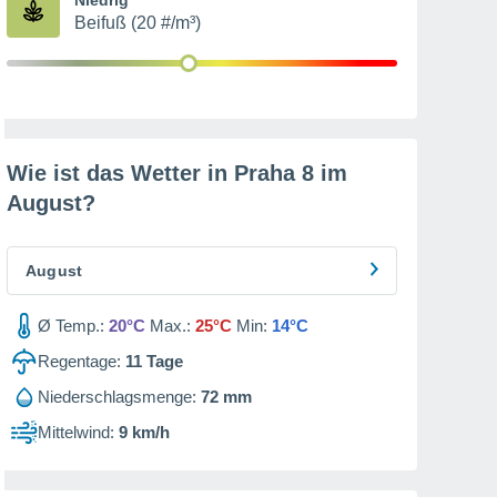
Beifuß (20 #/m³)
Wie ist das Wetter in Praha 8 im
August
?
August
Ø Temp.:
20°C
Max.:
25°C
Min:
14°C
Regentage:
11
Tage
Niederschlagsmenge:
72 mm
Mittelwind:
9 km/h