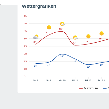
Wettergrafiken
45
40
35°
35
32°
30
28°
26°
26°
26°
25
20
20°
15
17°
14°
14°
14°
13°
10
°C
Sa
8
So
9
Mo
10
Di
11
Mi
12
Do
13
Maximum