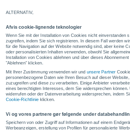
26°
ALTERNATIV,
Nordoste
Afvis cookie-lignende teknologier
gefühlte Temperatur 26°
5
-
19 km/
Wenn Sie mit der Installation von Cookies nicht einverstanden s
zugreifen, indem Sie sich registrieren. In diesem Fall werden wir
für die Navigation auf der Website notwendig sind, aber keine
oder personalisierten Inhalten verwenden, obwohl Sie allgemein
Astronomie
Installation von Cookies ablehnen und über dieses Abonnement a
Alarm im Weltraum: Der private Satellit, der z
Rettung des Swift-Teleskops der NASA entsan
"Ablehnen" klicken.
wurde
Mit Ihrer Zustimmung verwenden wir und
unsere Partner
Cookie
Wetter 1 - 7 Tage
Aktuell
Vorhersagekarte für die 
personenbezogene Daten wie Ihren Besuch auf dieser Website,
zuzugreifen und diese zu verarbeiten. Einige Anbieter verarbe
eines berechtigten Interesses, dem Sie widersprechen können. 
widerrufen oder der Datenverarbeitung widersprechen, indem Sie
Morgen
Montag
D
Cookie-Richtlinie
Heute
klicken.
9. Aug
10. Aug
8. Aug
Vi og vores partnere gør følgende under databehandli
Speichern von oder Zugriff auf Informationen auf einem Endger
Werbeanzeigen, erstellung von Profilen für personalisierte Wer