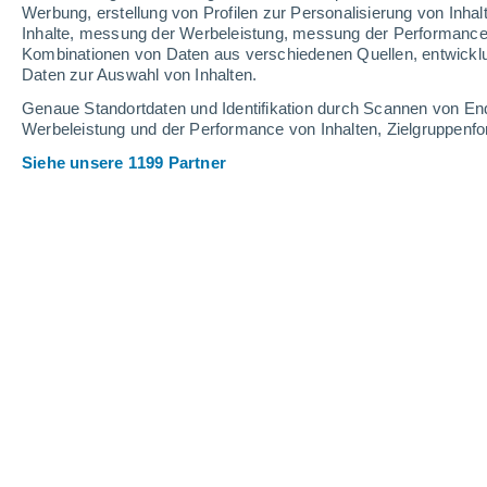
Werbung, erstellung von Profilen zur Personalisierung von Inhal
Inhalte, messung der Werbeleistung, messung der Performance v
32°
/
14°
35°
/
20°
26°
/
14°
Kombinationen von Daten aus verschiedenen Quellen, entwickl
Daten zur Auswahl von Inhalten.
10
-
22
km/h
20
-
47
km/h
15
12
-
27
km/h
Genaue Standortdaten und Identifikation durch Scannen von En
Werbeleistung und der Performance von Inhalten, Zielgruppen
Siehe unsere 1199 Partner
Das Wetter für Praha 8 Heute
, 8. Aug
klar
26°
17:00
gefühlte T.
26°
klar
26°
18:00
gefühlte T.
26°
klar
25°
19:00
gefühlte T.
26°
klar
23°
20:00
gefühlte T.
25°