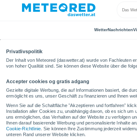
Wetter
Nachrichten
V
Privatlivspolitik
Der Inhalt von Meteored (daswetter.at) wurde von Fachleuten erst
von hoher Qualität sind. Sie können diese Website über die fol
Accepter cookies og gratis adgang
Home
Tschechische Republik
Hauptstadt Prag
Gezielte digitale Werbung, die auf Informationen basiert, die 
ermöglicht es uns, unser Geschäft zu finanzieren und Ihnen weit
Das Wetter für Praha 8
Wenn Sie auf die Schaltfläche "Akzeptieren und fortfahren" kli
Installation aller Cookies zu, unabhängig davon, ob es sich um 
16:30
Samstag
uns ermöglichen, das Verhalten auf der Website zu verfolgen und
Ihnen darauf basierende Werbung und personalisierte Inhalte an
Cookie-Richtlinie
. Sie können Ihre Zustimmung jederzeit widerru
klar
unteren Rand unserer Website klicken.