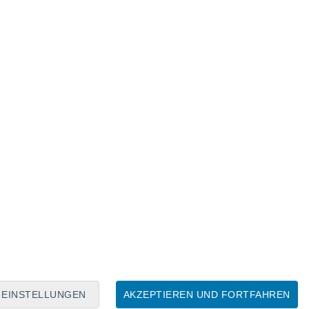
Mondkalender
Mo
Di
Mi
Do
Fr
Sa
So
8
9
10
11
12
13
14
15
16
17
18
19
20
21
EINSTELLUNGEN
AKZEPTIEREN UND FORTFAHREN