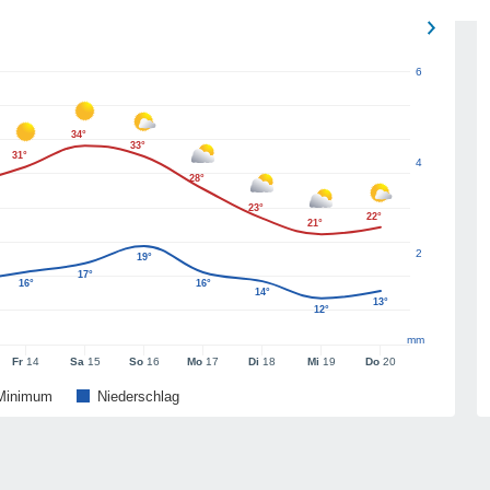
6
34°
33°
31°
4
28°
23°
22°
21°
2
19°
17°
16°
16°
14°
13°
12°
mm
Fr
14
Sa
15
So
16
Mo
17
Di
18
Mi
19
Do
20
Minimum
Niederschlag