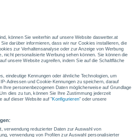
gelbe Warnstufe
Heute mäßige Wetterwarnung wegen
waldbrandgefahr in Praha 8
n
h
Temperaturanstieg
ind, können Sie weiterhin auf unsere Website daswetter.at
Über den morgigen Tag hinweg
 Sie darüber informieren, dass wir nur Cookies installieren, die
 Cookies zur Verhaltensanalyse oder zur Anzeige von Werbung
e, nicht personalisierte Werbung sehen können. Sie können die
uf unsere Website zugreifen, indem Sie auf die Schaltfläche
ur
dt
s, eindeutige Kennungen oder ähnliche Technologien, um
Temperaturen
Regenradar
Satelliten
Wettermodelle
 IP-Adressen und Cookie-Kennungen zu speichern, darauf
iten Ihre personenbezogenen Daten möglicherweise auf Grundlage
Um dies zu tun, können Sie Ihre Zustimmung jederzeit
 auf dieser Website auf "
Konfigurieren
" oder unsere
ienstag
Mittwoch
Donnerstag
Freitag
11. Aug
12. Aug
13. Aug
14. Aug
ngen:
ät, verwendung reduzierter Daten zur Auswahl von
bung, verwendung von Profilen zur Auswahl personalisierter