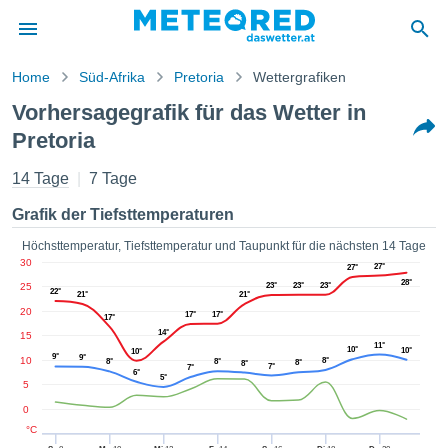
Home
Süd-Afrika
Pretoria
Wettergrafiken
vspolitik
Vorhersagegrafik für das Wetter in
alt von
Pretoria
ored
.at) wurde
14 Tage
7 Tage
hleuten
lt, um
Grafik der Tiefsttemperaturen
ellen, dass
gestellten
Höchsttemperatur, Tiefsttemperatur und Taupunkt für die nächsten 14 Tage
ionen von
30
27°
27°
ität sind.
28°
25
23°
23°
23°
en diese
22°
21°
21°
über die
20
17°
17°
17°
 Optionen
14°
15
11°
ufen:
10°
10°
10°
9°
9°
10
8°
8°
8°
8°
8°
7°
7°
6°
5°
5
 cookies
s adgang
0
°C
 digitale