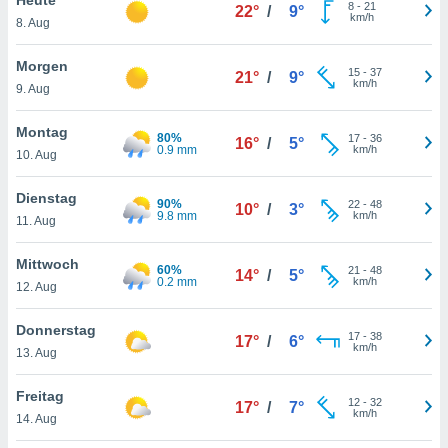
okies oder
8
-
21
22°
/
9°
km/h
8. Aug
 Partner
e es uns
n, das
Morgen
15
-
37
21°
/
9°
uf der
km/h
9. Aug
 verfolgen
lysieren
Montag
80%
17
-
36
16°
/
5°
0.9 mm
km/h
10. Aug
s Profil zu
um Ihnen
ierende
Dienstag
90%
22
-
48
10°
/
3°
nd
9.8 mm
km/h
11. Aug
erte Inhalte
. Weitere
Mittwoch
60%
21
-
48
nen finden
14°
/
5°
0.2 mm
km/h
12. Aug
rer
tlinie
. Sie
Donnerstag
e
17
-
38
17°
/
6°
km/h
 jederzeit
13. Aug
, indem Sie
altfläche
Freitag
12
-
32
stellungen
17°
/
7°
km/h
14. Aug
n Rand
bsite