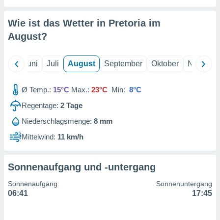
von
erte
Wie ist das Wetter in Pretoria im
verwendung
August
?
n zur
erter
Mai
Juni
Juli
August
September
Oktober
Novembe
rstellung
n zur
ierung von
Ø Temp.:
15°C
Max.:
23°C
Min:
8°C
verwendung
n zur
Regentage:
2
Tage
Niederschlagsmenge:
8 mm
erter
essung der
Mittelwind:
11 km/h
ung,
er
ce von
Sonnenaufgang und -untergang
analyse von
n durch
Sonnenaufgang
Sonnenuntergang
 oder
06:41
17:45
onen von
nen