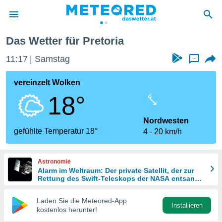
Das Wetter für Pretoria
politik
11:17
Samstag
...
von
at) wurde
vereinzelt Wolken
uten
18°
m
llen, dass
estellten
Nordwesten
nen von
gefühlte Temperatur 18°
4
20 km/h
tät sind.
 diese
er die
Astronomie
Optionen
Alarm im Weltraum: Der private Satellit, der zur
Rettung des Swift-Teleskops der NASA entsandt
wurde
 cookies
Laden Sie die Meteored-App
s adgang
Installieren
kostenlos herunter!
gitale