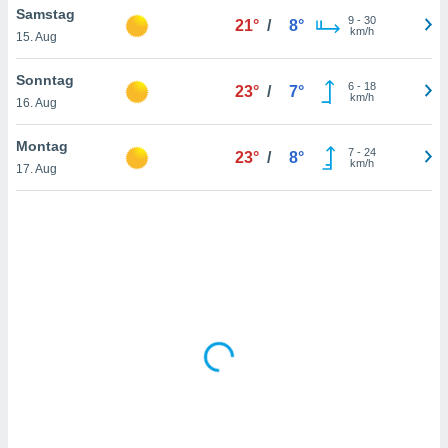
Samstag
9
-
30
21°
/
8°
km/h
15. Aug
IV,
Sonntag
6
-
18
23°
/
7°
kie-
km/h
16. Aug
er
Montag
7
-
24
23°
/
8°
it der
km/h
17. Aug
n von
cht
den sind,
 weiterhin
 Website
t
 indem Sie
ieren. In
l werden
über
, dass wir
s
, die für die
auf der
twendig