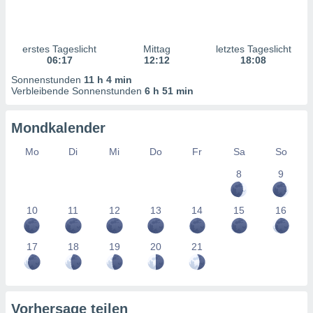
ntwicklung
serung der
g
erstes Tageslicht
Mittag
letztes Tageslicht
 Daten zur
06:17
12:12
18:08
n Inhalten.
Sonnenstunden
11 h 4 min
Verbleibende Sonnenstunden
6 h 51 min
ten und
ion durch
Mondkalender
on
,
Mo
Di
Mi
Do
Fr
Sa
So
erte
8
9
d Inhalte,
on
ung und der
10
11
12
13
14
15
16
ce von
nforschung
17
18
19
20
21
icklung
serung von
.
sere 1199
Vorhersage teilen