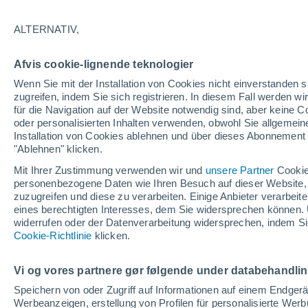
ALTERNATIV,
Afvis cookie-lignende teknologier
Wenn Sie mit der Installation von Cookies nicht einverstanden s
zugreifen, indem Sie sich registrieren. In diesem Fall werden wir
42°
24°
für die Navigation auf der Website notwendig sind, aber keine
Douar el
oder personalisierten Inhalten verwenden, obwohl Sie allgemein
Houara
Installation von Cookies ablehnen und über dieses Abonnement a
"Ablehnen" klicken.
Mit Ihrer Zustimmung verwenden wir und
unsere Partner
Cookie
personenbezogene Daten wie Ihren Besuch auf dieser Website,
zuzugreifen und diese zu verarbeiten. Einige Anbieter verarbe
eines berechtigten Interesses, dem Sie widersprechen können. 
4
widerrufen oder der Datenverarbeitung widersprechen, indem Sie
2
Cookie-Richtlinie
klicken.
Douar
Saidia
40°
Vi og vores partnere gør følgende under databehandli
24°
Kalaa
Speichern von oder Zugriff auf Informationen auf einem Endger
Werbeanzeigen, erstellung von Profilen für personalisierte Wer