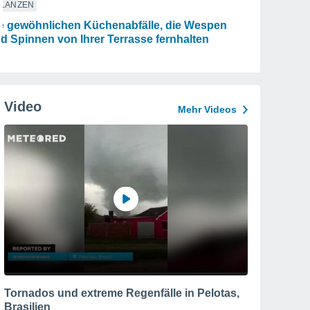
FLANZEN
e gewöhnlichen Küchenabfälle, die Wespen
d Spinnen von Ihrer Terrasse fernhalten
Video
Mehr Videos
Tornados und extreme Regenfälle in Pelotas,
Brasilien