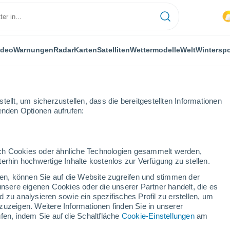
ideo
Warnungen
Radar
Karten
Satelliten
Wettermodelle
Welt
Winterspo
ellt, um sicherzustellen, dass die bereitgestellten Informationen
genden Optionen aufrufen:
durch Cookies oder ähnliche Technologien gesammelt werden,
erhin hochwertige Inhalte kostenlos zur Verfügung zu stellen.
cken, können Sie auf die Website zugreifen und stimmen der
unsere eigenen Cookies oder die unserer Partner handelt, die es
 zu analysieren sowie ein spezifisches Profil zu erstellen, um
zuzeigen. Weitere Informationen finden Sie in unserer
42°
fen, indem Sie auf die Schaltfläche
Cookie-Einstellungen
am
25°
Mazouna