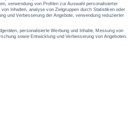
Chemakh
ten, verwendung von Profilen zur Auswahl personalisierter
on Inhalten, analyse von Zielgruppen durch Statistiken oder
ung und Verbesserung der Angebote, verwendung reduzierter
Leaflet
|
©
OpenStreetMap
|
ECMWF
by © Meteored
dgeräten, personalisierte Werbung und Inhalte, Messung von
forschung sowie Entwicklung und Verbesserung von Angeboten.