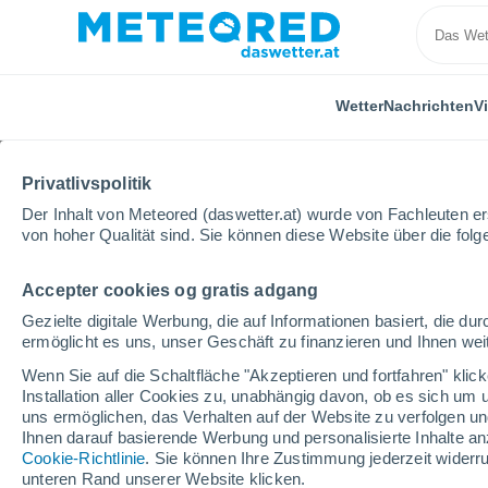
Wetter
Nachrichten
V
Privatlivspolitik
Der Inhalt von Meteored (daswetter.at) wurde von Fachleuten erst
von hoher Qualität sind. Sie können diese Website über die fol
Accepter cookies og gratis adgang
Home
Algerien
Relizane
Gezielte digitale Werbung, die auf Informationen basiert, die 
ermöglicht es uns, unser Geschäft zu finanzieren und Ihnen weit
Wetter für Relizane
Wenn Sie auf die Schaltfläche "Akzeptieren und fortfahren" kli
Installation aller Cookies zu, unabhängig davon, ob es sich um 
uns ermöglichen, das Verhalten auf der Website zu verfolgen und
Heute, 8. August
Tageswetter
Symbole
Ihnen darauf basierende Werbung und personalisierte Inhalte an
Cookie-Richtlinie
. Sie können Ihre Zustimmung jederzeit widerru
unteren Rand unserer Website klicken.