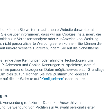
39°
ind, können Sie weiterhin auf unsere Website daswetter.at
43°
25°
 Sie darüber informieren, dass wir nur Cookies installieren, die
25°
Attatba
 Cookies zur Verhaltensanalyse oder zur Anzeige von Werbung
42°
El H´madna
25°
e, nicht personalisierte Werbung sehen können. Sie können die
Ammi
uf unsere Website zugreifen, indem Sie auf die Schaltfläche
Moussa
s, eindeutige Kennungen oder ähnliche Technologien, um
 IP-Adressen und Cookie-Kennungen zu speichern, darauf
42°
iten Ihre personenbezogenen Daten möglicherweise auf Grundlage
25°
Um dies zu tun, können Sie Ihre Zustimmung jederzeit
Zemmora
2°
 auf dieser Website auf "
Konfigurieren
" oder unsere
5°
ngen:
40°
ät, verwendung reduzierter Daten zur Auswahl von
24°
bung, verwendung von Profilen zur Auswahl personalisierter
Douar