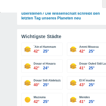
ASTRONOMIE
Wird die Erde den Untergang der Sonne
überstehen? Die Wissenschaft schreibt den
letzten Tag unseres Planeten neu
Wichtigste Städte
´Ain el Hammam
Ammi Moussa
42°
25°
42°
25°
Douar el Houara
Douar Ouled Sidi L
42°
24°
41°
25°
Douar Sidi Abdelaziz
El H´madna
40°
25°
43°
25°
Mazouna
Mendes
42°
25°
41°
25°