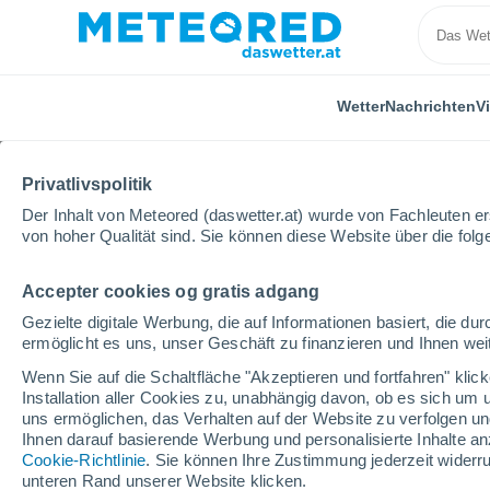
Wetter
Nachrichten
V
Privatlivspolitik
Der Inhalt von Meteored (daswetter.at) wurde von Fachleuten erst
von hoher Qualität sind. Sie können diese Website über die fol
Accepter cookies og gratis adgang
Home
Chile
Metropolregion Santiago
Gezielte digitale Werbung, die auf Informationen basiert, die 
ermöglicht es uns, unser Geschäft zu finanzieren und Ihnen weit
Wetter für die Metropo
Wenn Sie auf die Schaltfläche "Akzeptieren und fortfahren" kli
Installation aller Cookies zu, unabhängig davon, ob es sich um 
uns ermöglichen, das Verhalten auf der Website zu verfolgen und
Heute, 7. August
Tageswetter
Symbole
Ihnen darauf basierende Werbung und personalisierte Inhalte an
Cookie-Richtlinie
. Sie können Ihre Zustimmung jederzeit widerru
unteren Rand unserer Website klicken.