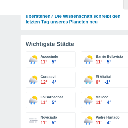
ASTRONOMIE
Wird die Erde den Untergang der Sonne
überstehen? Die Wissenschaft schreibt den
letzten Tag unseres Planeten neu
Wichtigste Städte
Apoquindo
Barrio Bellavista
11°
5°
11°
5°
Curacaví
El Alfalfal
12°
4°
6°
-1°
Lo Barnechea
Malloco
11°
5°
11°
4°
Noviciado
Padre Hurtado
11°
5°
11°
4°