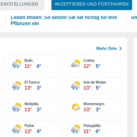
PFLANZEN
P
EINSTELLUNGEN
AKZEPTIEREN UND FORTFAHREN
Eierschalen können in Ihrem Garten ein zweites
Di
Leben finden: So setzen Sie sie richtig für Ihre
un
Pflanzen ein
Mehr Orte
Buín
Colina
11°
4°
12°
5°
El Sauce
Isla de Maipo
13°
3°
13°
5°
Melipilla
Montenegro
13°
3°
13°
3°
Paine
Patagüilla
13°
4°
11°
4°