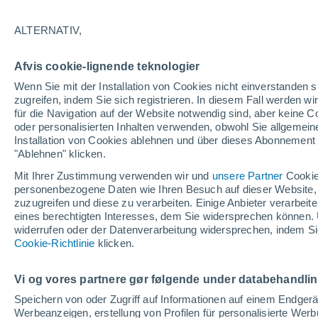
ALTERNATIV,
Tiltil
Afvis cookie-lignende teknologier
Wenn Sie mit der Installation von Cookies nicht einverstanden s
zugreifen, indem Sie sich registrieren. In diesem Fall werden wir
für die Navigation auf der Website notwendig sind, aber keine
12°
oder personalisierten Inhalten verwenden, obwohl Sie allgemein
4°
Installation von Cookies ablehnen und über dieses Abonnement a
Curacaví
"Ablehnen" klicken.
Mit Ihrer Zustimmung verwenden wir und
unsere Partner
Cookie
personenbezogene Daten wie Ihren Besuch auf dieser Website,
13°
zuzugreifen und diese zu verarbeiten. Einige Anbieter verarbe
3°
eines berechtigten Interesses, dem Sie widersprechen können. 
Melipilla
widerrufen oder der Datenverarbeitung widersprechen, indem Sie
Cookie-Richtlinie
klicken.
Vi og vores partnere gør følgende under databehandli
12°
7°
Speichern von oder Zugriff auf Informationen auf einem Endger
Villa Alhué
Werbeanzeigen, erstellung von Profilen für personalisierte Wer