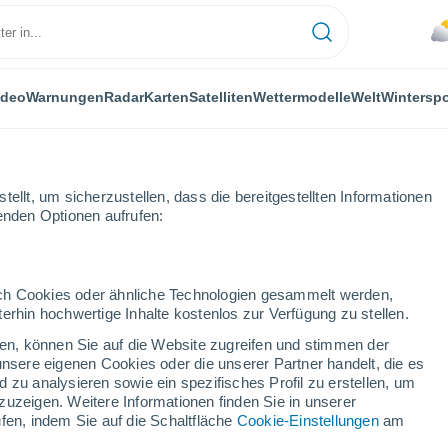
ideo
Warnungen
Radar
Karten
Satelliten
Wettermodelle
Welt
Winterspo
ellt, um sicherzustellen, dass die bereitgestellten Informationen
genden Optionen aufrufen:
durch Cookies oder ähnliche Technologien gesammelt werden,
erhin hochwertige Inhalte kostenlos zur Verfügung zu stellen.
lregion Santiago
cken, können Sie auf die Website zugreifen und stimmen der
unsere eigenen Cookies oder die unserer Partner handelt, die es
 zu analysieren sowie ein spezifisches Profil zu erstellen, um
zuzeigen. Weitere Informationen finden Sie in unserer
fen, indem Sie auf die Schaltfläche
Cookie-Einstellungen
am