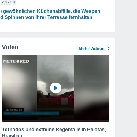
FLANZEN
e gewöhnlichen Küchenabfälle, die Wespen
d Spinnen von Ihrer Terrasse fernhalten
Video
Mehr Videos
Tornados und extreme Regenfälle in Pelotas,
Brasilien