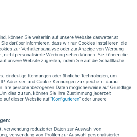
15°
4°
ind, können Sie weiterhin auf unsere Website daswetter.at
 Sie darüber informieren, dass wir nur Cookies installieren, die
 Cookies zur Verhaltensanalyse oder zur Anzeige von Werbung
e, nicht personalisierte Werbung sehen können. Sie können die
11°
uf unsere Website zugreifen, indem Sie auf die Schaltfläche
5°
Santiago de
Chile
s, eindeutige Kennungen oder ähnliche Technologien, um
7°
 IP-Adressen und Cookie-Kennungen zu speichern, darauf
1°
iten Ihre personenbezogenen Daten möglicherweise auf Grundlage
San José de
Maipo
Um dies zu tun, können Sie Ihre Zustimmung jederzeit
 auf dieser Website auf "
Konfigurieren
" oder unsere
13°
4°
Paine
ngen:
ät, verwendung reduzierter Daten zur Auswahl von
bung, verwendung von Profilen zur Auswahl personalisierter