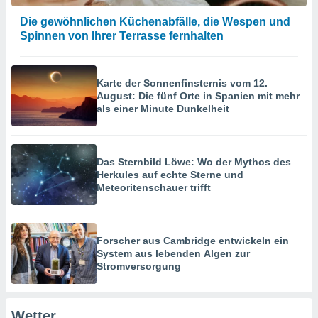
verwendung
n zur
Die gewöhnlichen Küchenabfälle, die Wespen und
Spinnen von Ihrer Terrasse fernhalten
erter
rstellung
n zur
ierung von
Karte der Sonnenfinsternis vom 12.
verwendung
August: Die fünf Orte in Spanien mit mehr
als einer Minute Dunkelheit
n zur
erter
essung der
Das Sternbild Löwe: Wo der Mythos des
ung,
Herkules auf echte Sterne und
er
Meteoritenschauer trifft
ce von
analyse von
n durch
 oder
Forscher aus Cambridge entwickeln ein
onen von
System aus lebenden Algen zur
Stromversorgung
nen
ntwicklung
serung der
Wetter...