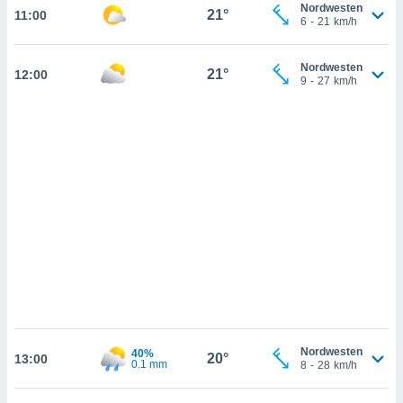
n, das
Nordwesten
21°
11:00
6
-
21
km/h
uf der
 verfolgen
lysieren
Nordwesten
21°
12:00
9
-
27
km/h
s Profil zu
um Ihnen
ierende
nd
erte Inhalte
. Weitere
nen finden
rer
tlinie
. Sie
e
 jederzeit
, indem Sie
altfläche
stellungen
n Rand
bsite
Nordwesten
40%
20°
13:00
0.1 mm
8
-
28
km/h
IV,