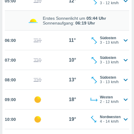
12°
05:00
che
3
-
12
km/h
en
 werden,
Erstes Sonnenlicht um
05:44 Uhr
 es uns,
AKZEPTIEREN
Sonnenaufgang:
06:19 Uhr
häft zu
UND
n und Ihnen
FORTFAHREN
hochwertige
Südosten
11°
06:00
tenlos zur
3
-
13
km/h
u stellen.
EINSTELLUNGEN
uf die
Südosten
10°
07:00
he
3
-
13
km/h
en und
 klicken,
Südosten
 auf die
13°
08:00
3
-
13
km/h
greifen und
er
 aller
Westen
18°
09:00
2
-
12
km/h
,
 davon, ob
 unsere
Nordwesten
19°
okies oder
10:00
4
-
14
km/h
 Partner
e es uns