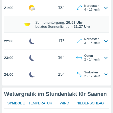
nzeige von
Nordosten
18°
21:00
der
4
-
17
km/h
erten
erwenden,
Sonnenuntergang:
20:53 Uhr
Letztes Sonnenlicht um
21:27 Uhr
 nicht
erte
ehen
Nordosten
17°
22:00
e können
3
-
15
km/h
ation von
lehnen und
Osten
s
16°
23:00
2
-
14
km/h
t auf
site
 indem Sie
Südosten
15°
24:00
altfläche
2
-
12
km/h
 klicken.
Zustimmung
wir und
Wettergrafik im Stundentakt für Saanen
tner
indeutige
SYMBOLE
TEMPERATUR
WIND
NIEDERSCHLAG
 oder