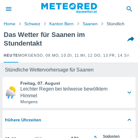
politik
von
Home
Schweiz
Kanton Bern
Saanen
Stündlich
at) wurde
Das Wetter für Saanen im
uten
Stundentakt
m
llen, dass
estellten
HEUTE
MORGEN
SO, 09.
MO, 10.
DI, 11.
MI, 12.
DO, 13.
FR, 14.
SA, 15
nen von
tät sind.
Stündliche Wettervorhersage für Saanen
 diese
er die
Freitag, 07. August
Optionen
Leichter Regen bei teilweise bewölktem
Himmel
Morgens
 cookies
s adgang
gitale
frühere Uhrzeiten
ie auf
en basiert,
Cookies
Südosten