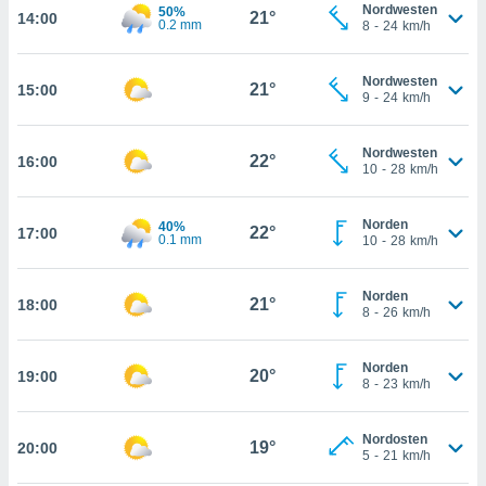
Nordwesten
50%
21°
14:00
0.2 mm
8
-
24
km/h
kie-
er
Nordwesten
21°
15:00
9
-
24
km/h
it der
n von
cht
Nordwesten
22°
16:00
10
-
28
km/h
den sind,
 weiterhin
 Website
Norden
40%
22°
17:00
t
0.1 mm
10
-
28
km/h
 indem Sie
ieren. In
l werden
Norden
21°
18:00
8
-
26
km/h
über
, dass wir
s
Norden
20°
19:00
, die für die
8
-
23
km/h
auf der
twendig
keine
Nordosten
19°
20:00
5
-
21
km/h
r
analyse