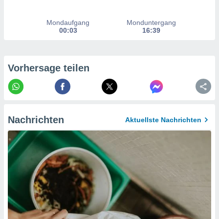
hen, indem
ser
f "
Mondaufgang
Monduntergang
en
" oder
00:03
16:39
tlinie
Vorhersage teilen
es
gør
 under
ndlingen:
von oder
Nachrichten
Aktuellste Nachrichten
nen auf
erät,
g
 Daten zur
on
igen,
von
erte