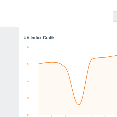
0
SO
SW
NW
NW
NO
O
km/h
Sa
8
So
9
Mo
10
Di
11
Mi
12
Do
13
Maximale Böe
UV-Index-Grafik
6
5
4
3
2