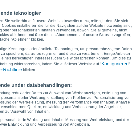
37°
33°
nende teknologier
30°
en Sie weiterhin auf unsere Website daswetter.at zugreifen, indem Sie sich
25°
24°
r Cookies installieren, die für die Navigation auf der Website notwendig sind,
23°
 oder personalisierten Inhalten verwenden, obwohl Sie allgemeine, nicht
21°
21°
ookies ablehnen und über dieses Abonnement auf unsere Website zugreifen,
18°
15°
fläche "Ablehnen" klicken.
15°
14°
14°
13°
13°
12°
utige Kennungen oder ähnliche Technologien, um personenbezogene Daten
u speichern, darauf zuzugreifen und diese zu verarbeiten. Einige Anbieter
eines berechtigten Interesses, dem Sie widersprechen können. Um dies zu
Konfigurieren
beitung widersprechen, indem Sie auf dieser Website auf "
"
-Richtlinie
klicken.
r
14
Sa
15
So
16
Mo
17
Di
18
Mi
19
Do
20
Fr
21
Minimale Temperatur
Taupunkt
gende under databehandlingen:
endung reduzierter Daten zur Auswahl von Werbeanzeigen, erstellung von
 personalisierter Werbung, erstellung von Profilen zur Personalisierung von
 messung der Werbeleistung, messung der Performance von Inhalten, analyse
s verschiedenen Quellen, entwicklung und Verbesserung der Angebote,
ngsgrad für die nächsten 14 Tage
en zur Auswahl von Inhalten.
100
 personalisierte Werbung und Inhalte, Messung von Werbeleistung und der
sowie Entwicklung und Verbesserung von Angeboten.
75
19