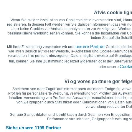
40
35
33°
Afvis cookie-lig
30
28°
28°
Wenn Sie mit der Installation von Cookies nicht einverstanden sind, könn
25°
registrieren. In diesem Fall werden wir Sie darüber informieren, dass wir nu
25
23°
aber keine Cookies zur Verhaltensanalyse oder zur Anzeige von Werbung
21°
20
personalisierte Werbung sehen können. Sie können die Installation von C
indem Sie auf die Schalt
15°
15
13°
12°
11°
11°
unsere Partner
9°
Mit Ihrer Zustimmung verwenden wir und
Cookies, einde
10
wie Ihren Besuch auf dieser Website, IP-Adressen und Cookie-Kennungen z
5
verarbeiten Ihre personenbezogenen Daten möglicherweise auf Grundlage 
°C
tun, können Sie Ihre Zustimmung jederzeit widerrufen oder der Datenverar
Cookie
oder unsere
Sa
8
So
9
Mo
10
Di
11
Mi
12
Do
13
F
Maximale Temperatur
Vi og vores partnere gør føl
Speichern von oder Zugriff auf Informationen auf einem Endgerät, verw
Profilen für personalisierte Werbung, verwendung von Profilen zur Auswahl
Grafik für Niederschlag und Bewölkung
Inhalten, verwendung von Profilen zur Auswahl personalisierter Inhalte,
von Zielgruppen durch Statistiken oder Kombinationen von Daten au
Regen, Schnee und Bewölku
verwendung reduzierter Dat
5
1029
Genaue Standortdaten und Identifikation durch Scannen von Endgeräten,
Performance von Inhalten, Zielgruppenforschung 
1023
Siehe unsere 1199 Partner
10