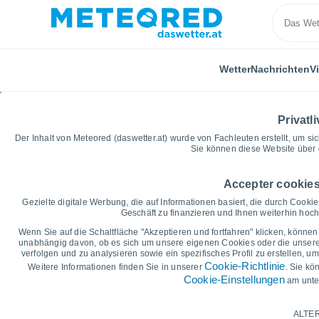
Wetter
Nachrichten
V
Privatli
Der Inhalt von Meteored (daswetter.at) wurde von Fachleuten erstellt, um sic
Sie können diese Website über 
Accepter cookies
Home
Deutschland
Sachsen-Anhalt
Salzwedel
Gezielte digitale Werbung, die auf Informationen basiert, die durch Cook
Geschäft zu finanzieren und Ihnen weiterhin hochw
Vorhersagegrafik für d
Wenn Sie auf die Schaltfläche "Akzeptieren und fortfahren" klicken, können 
unabhängig davon, ob es sich um unsere eigenen Cookies oder die unserer 
verfolgen und zu analysieren sowie ein spezifisches Profil zu erstellen, 
14 Tage
7 Tage
Cookie-Richtlinie
Weitere Informationen finden Sie in unserer
. Sie kö
Cookie-Einstellungen
am unte
Grafik der Tiefsttemperaturen
Höchsttemperatur, Tiefsttemperat
ALTER