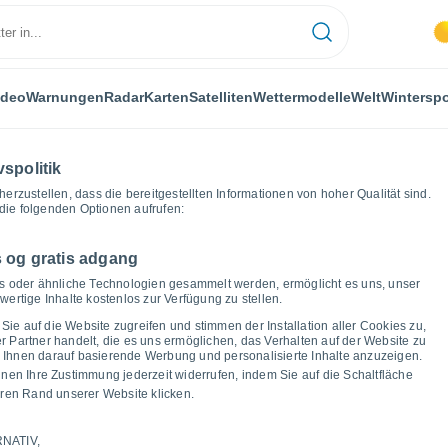
ideo
Warnungen
Radar
Karten
Satelliten
Wettermodelle
Welt
Winterspo
vspolitik
herzustellen, dass die bereitgestellten Informationen von hoher Qualität sind.
die folgenden Optionen aufrufen:
 og gratis adgang
Wettergrafiken
ies oder ähnliche Technologien gesammelt werden, ermöglicht es uns, unser
ertige Inhalte kostenlos zur Verfügung zu stellen.
as Wetter in Salzwedel
Sie auf die Website zugreifen und stimmen der Installation aller Cookies zu,
Partner handelt, die es uns ermöglichen, das Verhalten auf der Website zu
um Ihnen darauf basierende Werbung und personalisierte Inhalte anzuzeigen.
nnen Ihre Zustimmung jederzeit widerrufen, indem Sie auf die Schaltfläche
ren Rand unserer Website klicken.
ur und Taupunkt für die nächsten 14 Tage
NATIV,