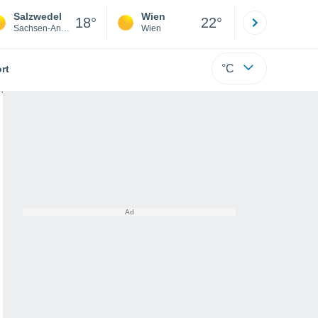
Salzwedel
Wien
Innsbruck
18°
22°
Sachsen-Anhalt
Wien
Tirol
°C
rt