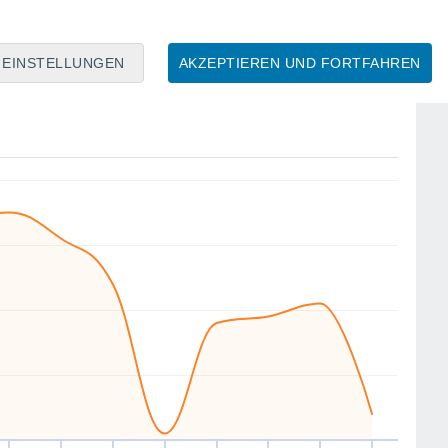
EINSTELLUNGEN
AKZEPTIEREN UND FORTFAHREN
O
NW
N
NW
W
SW
W
W
Fr
14
Sa
15
So
16
Mo
17
Di
18
Mi
19
Do
20
Fr
21
Mittlere Windgeschwindigkeit