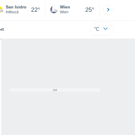
San Isidro
Wien
Innsbruck
22°
25°
Intibucá
Wien
Tirol
°C
rt