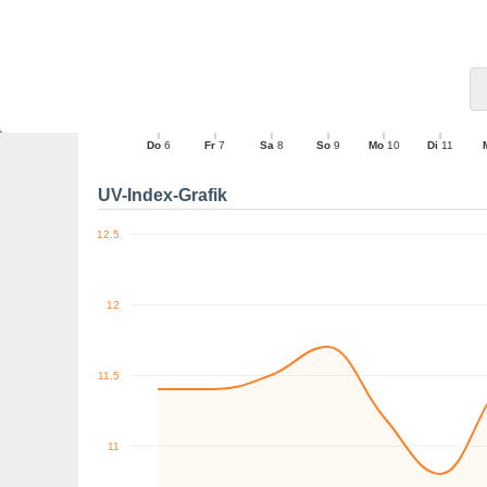
9
10
0
NO
N
N
N
NO
NO
km/h
Do
6
Fr
7
Sa
8
So
9
Mo
10
Di
11
Maximale Böe
UV-Index-Grafik
12.5
12
11.5
11