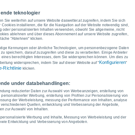
ur und Taupunkt für die nächsten 14 Tage
nende teknologier
en Sie weiterhin auf unsere Website daswetter.at zugreifen, indem Sie sich
31°
30°
30°
30°
r Cookies installieren, die für die Navigation auf der Website notwendig sind,
28°
28°
 oder personalisierten Inhalten verwenden, obwohl Sie allgemeine, nicht
27°
ookies ablehnen und über dieses Abonnement auf unsere Website zugreifen,
25°
fläche "Ablehnen" klicken.
utige Kennungen oder ähnliche Technologien, um personenbezogene Daten
18°
u speichern, darauf zuzugreifen und diese zu verarbeiten. Einige Anbieter
18°
18°
18°
17°
17°
17°
17°
eines berechtigten Interesses, dem Sie widersprechen können. Um dies zu
Konfigurieren
beitung widersprechen, indem Sie auf dieser Website auf "
"
-Richtlinie
klicken.
i
12
Do
13
Fr
14
Sa
15
So
16
Mo
17
Di
18
Mi
19
gende under databehandlingen:
Minimale Temperatur
Taupunkt
endung reduzierter Daten zur Auswahl von Werbeanzeigen, erstellung von
 personalisierter Werbung, erstellung von Profilen zur Personalisierung von
 messung der Werbeleistung, messung der Performance von Inhalten, analyse
s verschiedenen Quellen, entwicklung und Verbesserung der Angebote,
en zur Auswahl von Inhalten.
ngsgrad für die nächsten 14 Tage
 personalisierte Werbung und Inhalte, Messung von Werbeleistung und der
100
sowie Entwicklung und Verbesserung von Angeboten.
1017