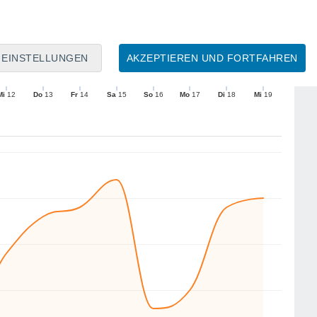
10
9
9
9
9
8
8
6
EINSTELLUNGEN
AKZEPTIEREN UND FORTFAHREN
N
N
N
N
NO
N
N
N
Mi
12
Do
13
Fr
14
Sa
15
So
16
Mo
17
Di
18
Mi
19
Mittlere Windgeschwindigkeit