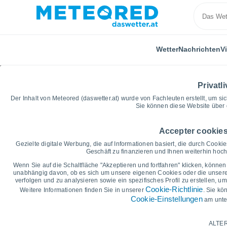
Wetter
Nachrichten
V
Privatli
Der Inhalt von Meteored (daswetter.at) wurde von Fachleuten erstellt, um sic
Sie können diese Website über 
Accepter cookies
Home
Honduras
Departamento Intibucá
San Is
Gezielte digitale Werbung, die auf Informationen basiert, die durch Cook
Geschäft zu finanzieren und Ihnen weiterhin hochw
Vorhersagegrafik für da
Wenn Sie auf die Schaltfläche "Akzeptieren und fortfahren" klicken, können 
unabhängig davon, ob es sich um unsere eigenen Cookies oder die unserer 
(Intibucá)
verfolgen und zu analysieren sowie ein spezifisches Profil zu erstellen, 
Cookie-Richtlinie
Weitere Informationen finden Sie in unserer
. Sie kö
Cookie-Einstellungen
am unte
14 Tage
7 Tage
Grafik der Tiefsttemperaturen
ALTER