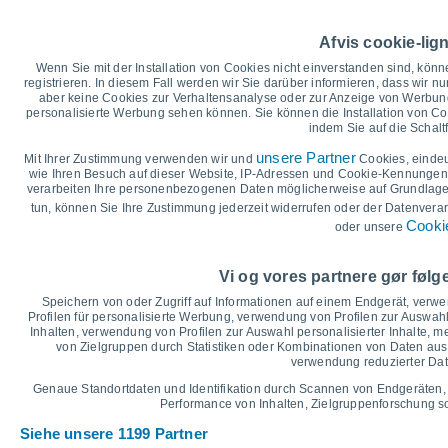
Höchsttemperatur, Tiefsttemperat
Afvis cookie-lig
35
Wenn Sie mit der Installation von Cookies nicht einverstanden sind, könn
29°
29°
registrieren. In diesem Fall werden wir Sie darüber informieren, dass wir nu
30
29°
29°
28°
28°
aber keine Cookies zur Verhaltensanalyse oder zur Anzeige von Werbung
personalisierte Werbung sehen können. Sie können die Installation von C
25
indem Sie auf die Schalt
unsere Partner
Mit Ihrer Zustimmung verwenden wir und
Cookies, einde
20
wie Ihren Besuch auf dieser Website, IP-Adressen und Cookie-Kennungen z
18°
18°
17°
17°
17°
17°
verarbeiten Ihre personenbezogenen Daten möglicherweise auf Grundlage 
15
tun, können Sie Ihre Zustimmung jederzeit widerrufen oder der Datenverar
Cookie
oder unsere
°C
Do
6
Fr
7
Sa
8
So
9
Mo
10
Di
11
M
Vi og vores partnere gør føl
Maximale Temperatur
Speichern von oder Zugriff auf Informationen auf einem Endgerät, verw
Profilen für personalisierte Werbung, verwendung von Profilen zur Auswahl
Inhalten, verwendung von Profilen zur Auswahl personalisierter Inhalte,
von Zielgruppen durch Statistiken oder Kombinationen von Daten au
Grafik für Niederschlag und Bewölkung
verwendung reduzierter Dat
Regen, Schnee und Bewölku
Genaue Standortdaten und Identifikation durch Scannen von Endgeräten,
25
Performance von Inhalten, Zielgruppenforschung 
Siehe unsere 1199 Partner