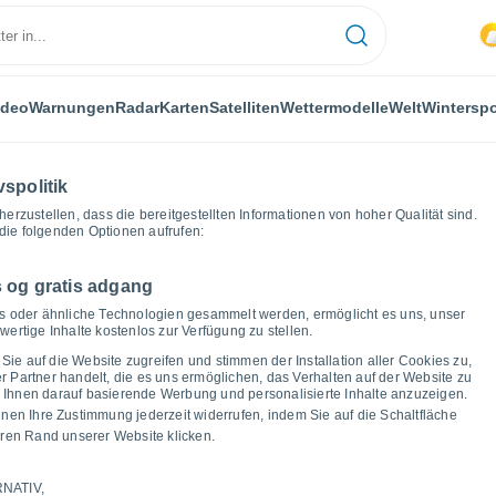
ideo
Warnungen
Radar
Karten
Satelliten
Wettermodelle
Welt
Winterspo
vspolitik
herzustellen, dass die bereitgestellten Informationen von hoher Qualität sind.
die folgenden Optionen aufrufen:
 og gratis adgang
idro
Wettergrafiken
ies oder ähnliche Technologien gesammelt werden, ermöglicht es uns, unser
ertige Inhalte kostenlos zur Verfügung zu stellen.
s Wetter in San Isidro
Sie auf die Website zugreifen und stimmen der Installation aller Cookies zu,
Partner handelt, die es uns ermöglichen, das Verhalten auf der Website zu
um Ihnen darauf basierende Werbung und personalisierte Inhalte anzuzeigen.
nnen Ihre Zustimmung jederzeit widerrufen, indem Sie auf die Schaltfläche
ren Rand unserer Website klicken.
NATIV,