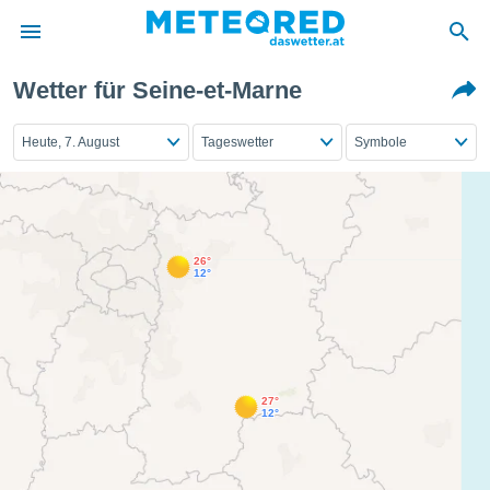
Wetter für Seine-et-Marne
politik
von
Heute, 7. August
Tageswetter
Symbole
at) wurde
uten
m
llen, dass
estellten
26°
12°
nen von
tät sind.
 diese
er die
Optionen
27°
12°
 cookies
s adgang
gitale