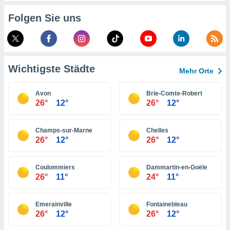
indeutige
Folgen Sie uns
 oder
en, um
ezogene
Ihren
 dieser
Wichtigste Städte
Mehr Orte
P-Adressen
-
Avon
Brie-Comte-Robert
 zu
26°
12°
26°
12°
 darauf
n und diese
ten. Einige
Champs-sur-Marne
Chelles
rarbeiten
26°
12°
26°
12°
ezogenen
icherweise
Coulommiers
Dammartin-en-Goële
age eines
26°
11°
24°
11°
en
, dem Sie
hen
Emerainville
Fontainebleau
 dies zu
26°
12°
26°
12°
 Sie Ihre