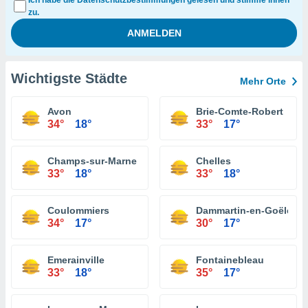
Ich habe die Datenschutzbestimmungen gelesen und stimme ihnen
zu.
Wichtigste Städte
Mehr Orte
Avon
Brie-Comte-Robert
34°
18°
33°
17°
Champs-sur-Marne
Chelles
33°
18°
33°
18°
Coulommiers
Dammartin-en-Goële
34°
17°
30°
17°
Emerainville
Fontainebleau
33°
18°
35°
17°