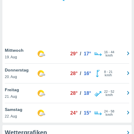
keine
r
analyse
nzeige von
der
erten
erwenden,
 nicht
Mittwoch
16
-
44
29°
/
17°
erte
km/h
19. Aug
ehen
e können
Donnerstag
8
-
21
ation von
28°
/
16°
km/h
20. Aug
lehnen und
s
t auf
Freitag
22
-
52
28°
/
18°
site
km/h
21. Aug
 indem Sie
altfläche
Samstag
24
-
58
 klicken.
24°
/
15°
km/h
22. Aug
Zustimmung
wir und
Wettergrafiken
tner