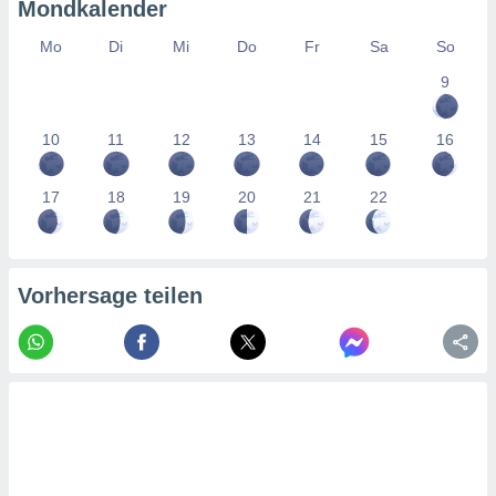
tner
Mondkalender
Mo
Di
Mi
Do
Fr
Sa
So
9
10
11
12
13
14
15
16
17
18
19
20
21
22
Vorhersage teilen