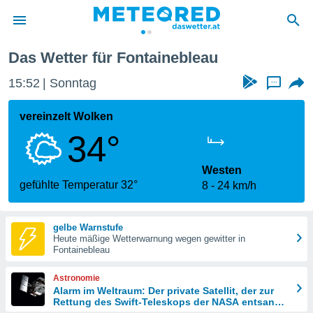
inebleau
Das Wetter für Fontainebleau
politik
15:52
Sonntag
...
von
at) wurde
vereinzelt Wolken
uten
34°
m
llen, dass
estellten
Westen
nen von
gefühlte Temperatur 32°
8
24 km/h
tät sind.
 diese
er die
gelbe Warnstufe
Optionen
Heute mäßige Wetterwarnung wegen gewitter in
Fontainebleau
 cookies
Astronomie
s adgang
Alarm im Weltraum: Der private Satellit, der zur
Rettung des Swift-Teleskops der NASA entsandt
gitale