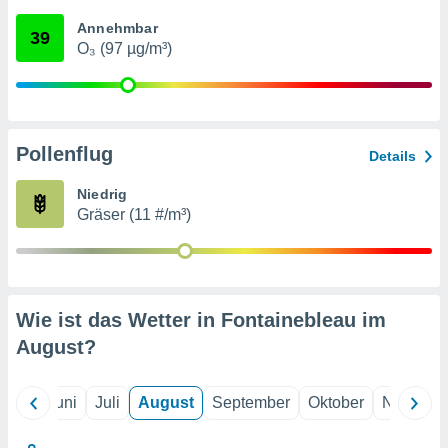
von
Annehmbar
39
erte
O₃ (97 µg/m³)
verwendung
n zur
erter
rstellung
Pollenflug
n zur
Details
ierung von
verwendung
Niedrig
n zur
Gräser (11 #/m³)
erter
essung der
ung,
er
Wie ist das Wetter in Fontainebleau im
ce von
analyse von
August
?
n durch
 oder
onen von
Mai
Juni
Juli
August
September
Oktober
Novembe
nen