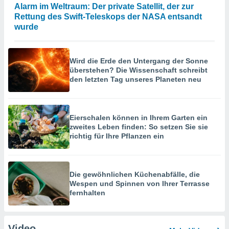
Alarm im Weltraum: Der private Satellit, der zur
Rettung des Swift-Teleskops der NASA entsandt
wurde
Wird die Erde den Untergang der Sonne
überstehen? Die Wissenschaft schreibt
den letzten Tag unseres Planeten neu
Eierschalen können in Ihrem Garten ein
zweites Leben finden: So setzen Sie sie
richtig für Ihre Pflanzen ein
Die gewöhnlichen Küchenabfälle, die
Wespen und Spinnen von Ihrer Terrasse
fernhalten
Video