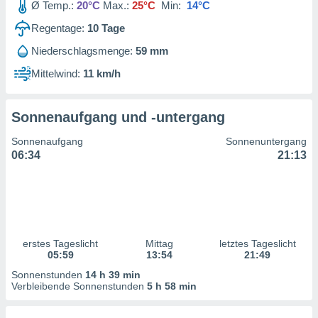
Ø Temp.:
20°C
Max.:
25°C
Min:
14°C
ntwicklung
serung der
Regentage:
10
Tage
g
Niederschlagsmenge:
59 mm
 Daten zur
Mittelwind:
11 km/h
n Inhalten.
ten und
Sonnenaufgang und -untergang
ion durch
on
Sonnenaufgang
Sonnenuntergang
,
06:34
21:13
erte
d Inhalte,
on
ung und der
ce von
erstes Tageslicht
Mittag
letztes Tageslicht
nforschung
05:59
13:54
21:49
icklung
serung von
Sonnenstunden
14 h 39 min
.
Verbleibende Sonnenstunden
5 h 58 min
sere 1199