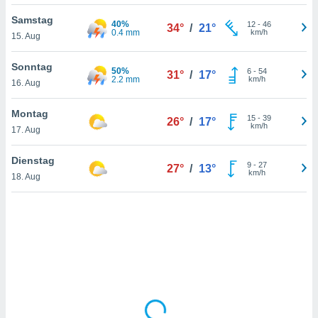
Samstag
40%
12
-
46
34°
/
21°
0.4 mm
km/h
15. Aug
IV,
kie-
Sonntag
50%
6
-
54
31°
/
17°
2.2 mm
km/h
16. Aug
er
it der
Montag
15
-
39
26°
/
17°
n von
km/h
17. Aug
cht
den sind,
Dienstag
9
-
27
 weiterhin
27°
/
13°
km/h
18. Aug
 Website
t
 indem Sie
ieren. In
l werden
über
, dass wir
s
, die für die
auf der
twendig