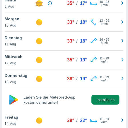
okies oder
10
-
28
35°
/
17°
km/h
9. Aug
 Partner
e es uns
n, das
Morgen
13
-
29
33°
/
18°
uf der
km/h
10. Aug
 verfolgen
lysieren
Dienstag
14
-
35
33°
/
18°
km/h
11. Aug
s Profil zu
um Ihnen
ierende
Mittwoch
11
-
29
35°
/
19°
nd
km/h
12. Aug
erte Inhalte
. Weitere
Donnerstag
11
-
29
nen finden
38°
/
19°
km/h
13. Aug
rer
tlinie
. Sie
e
Laden Sie die Meteored-App
 jederzeit
Installieren
kostenlos herunter!
, indem Sie
altfläche
stellungen
Freitag
11
-
24
39°
/
22°
n Rand
km/h
14. Aug
bsite