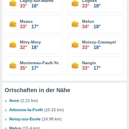
Lagny-sur-Marne
Lognes
33°
18°
33°
18°
Meaux
Melun
33°
17°
34°
18°
Mitry-Mory
Moissy-Cramayel
32°
18°
33°
18°
Montereau-Fault-Yonne
Nangis
35°
17°
33°
17°
Ortschaften in der Nähe
Avon
(2.21 km)
Arbonne-la-Forêt
(10.15 km)
Noisy-sur-Ecole
(14.98 km)
Melun
(15.4 km)