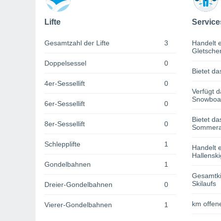
Lifte
Service
Gesamtzahl der Lifte
3
Handelt e
Gletsche
Doppelsessel
0
Bietet da
4er-Sessellift
0
Verfügt d
Snowboa
6er-Sessellift
0
Bietet da
8er-Sessellift
0
Sommerak
Schlepplifte
1
Handelt e
Hallenski
Gondelbahnen
1
Gesamtki
Skilaufs
Dreier-Gondelbahnen
0
km offene
Vierer-Gondelbahnen
1