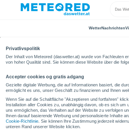
Wetter
Nachrichten
V
Privatlivspolitik
Der Inhalt von Meteored (daswetter.at) wurde von Fachleuten erst
von hoher Qualität sind. Sie können diese Website über die fol
Accepter cookies og gratis adgang
Home
Schweiz
Valais
Eischoll
Wintersport
Gezielte digitale Werbung, die auf Informationen basiert, die 
ermöglicht es uns, unser Geschäft zu finanzieren und Ihnen weit
geschlossen
Wenn Sie auf die Schaltfläche "Akzeptieren und fortfahren" kli
Installation aller Cookies zu, unabhängig davon, ob es sich um 
Eischoll
uns ermöglichen, das Verhalten auf der Website zu verfolgen und
Ihnen darauf basierende Werbung und personalisierte Inhalte an
Cookie-Richtlinie
. Sie können Ihre Zustimmung jederzeit widerru
Eröffnung
Geschlossen
unteren Rand unserer Website klicken.