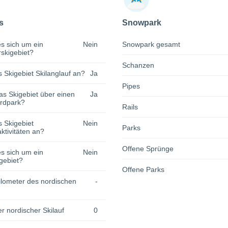
s
Snowpark
s sich um ein
Nein
Snowpark gesamt
rskigebiet?
Schanzen
s Skigebiet Skilanglauf an?
Ja
Pipes
as Skigebiet über einen
Ja
rdpark?
Rails
s Skigebiet
Nein
Parks
tivitäten an?
Offene Sprünge
s sich um ein
Nein
gebiet?
Offene Parks
lometer des nordischen
-
r nordischer Skilauf
0