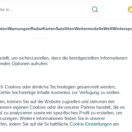
ideo
Warnungen
Radar
Karten
Satelliten
Wettermodelle
Welt
Winterspo
ellt, um sicherzustellen, dass die bereitgestellten Informationen
genden Optionen aufrufen:
durch Cookies oder ähnliche Technologien gesammelt werden,
erhin hochwertige Inhalte kostenlos zur Verfügung zu stellen.
Das Wetter für Eischoll
cken, können Sie auf die Website zugreifen und stimmen der
unsere eigenen Cookies oder die unserer Partner handelt, die es
 zu analysieren sowie ein spezifisches Profil zu erstellen, um
Heute
Morgen
Montag
zuzeigen. Weitere Informationen finden Sie in unserer
8. Aug
9. Aug
10. Aug
fen, indem Sie auf die Schaltfläche
Cookie-Einstellungen
am