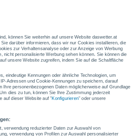
29°
/
9°
30°
/
11°
29°
/
12°
ind, können Sie weiterhin auf unsere Website daswetter.at
 Sie darüber informieren, dass wir nur Cookies installieren, die
 Cookies zur Verhaltensanalyse oder zur Anzeige von Werbung
Schneeverhältnisse
e, nicht personalisierte Werbung sehen können. Sie können die
uf unsere Website zugreifen, indem Sie auf die Schaltfläche
Schneehöhe im Tal
0 cm
s, eindeutige Kennungen oder ähnliche Technologien, um
Schneehöhe iauf dem Berg
-
 IP-Adressen und Cookie-Kennungen zu speichern, darauf
iten Ihre personenbezogenen Daten möglicherweise auf Grundlage
Um dies zu tun, können Sie Ihre Zustimmung jederzeit
Schneebeschaffenheit im Tal
-
 auf dieser Website auf "
Konfigurieren
" oder unsere
Schneebeschaffenheit auf dem Berg
-
ngen:
ät, verwendung reduzierter Daten zur Auswahl von
bung, verwendung von Profilen zur Auswahl personalisierter