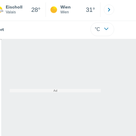
Eischoll
Wien
Innsbruck
28°
31°
Valais
Wien
Tirol
°C
rt