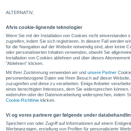
26/12/2026
21/03/2027
139 fehlende Tage
ALTERNATIV,
Afvis cookie-lignende teknologier
Schneebericht heute
Wenn Sie mit der Installation von Cookies nicht einverstanden s
zugreifen, indem Sie sich registrieren. In diesem Fall werden wir
für die Navigation auf der Website notwendig sind, aber keine
Pisten nach
0
1
5
1
oder personalisierten Inhalten verwenden, obwohl Sie allgemein
Schwierigkeitsgrad
Installation von Cookies ablehnen und über dieses Abonnement a
"Ablehnen" klicken.
befahrbare Pistenkilometer
0 / 15
Mit Ihrer Zustimmung verwenden wir und
unsere Partner
Cookie
personenbezogene Daten wie Ihren Besuch auf dieser Website,
zuzugreifen und diese zu verarbeiten. Einige Anbieter verarbe
eines berechtigten Interesses, dem Sie widersprechen können. 
Offene Pisten
0 / 7
widerrufen oder der Datenverarbeitung widersprechen, indem Sie
Cookie-Richtlinie
klicken.
Lifte
- / 3
Vi og vores partnere gør følgende under databehandli
Speichern von oder Zugriff auf Informationen auf einem Endger
Werbeanzeigen, erstellung von Profilen für personalisierte Wer