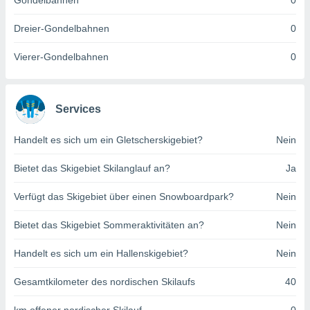
Gondelbahnen
0
indeutige
 oder
Dreier-Gondelbahnen
0
en, um
Vierer-Gondelbahnen
0
ezogene
Ihren
 dieser
P-Adressen
Services
-
 zu
Handelt es sich um ein Gletscherskigebiet?
Nein
 darauf
n und diese
ten. Einige
Bietet das Skigebiet Skilanglauf an?
Ja
rarbeiten
Verfügt das Skigebiet über einen Snowboardpark?
Nein
ezogenen
icherweise
Bietet das Skigebiet Sommeraktivitäten an?
Nein
age eines
en
Handelt es sich um ein Hallenskigebiet?
Nein
, dem Sie
hen
Gesamtkilometer des nordischen Skilaufs
40
 dies zu
 Sie Ihre