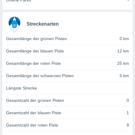
Offene Parks
-
von
erte
verwendung
n zur
Streckenarten
erter
Gesamtlänge der grünen Pisten
0 km
rstellung
n zur
Gesamtlänge der blauen Piste
12 km
ierung von
verwendung
Gesamtlänge der roten Piste
25 km
n zur
erter
Gesamtlänge der schwarzen Pisten
5 km
essung der
ung,
Längste Strecke
er
ce von
Gesamtzahl der grünen Pisten
0
analyse von
n durch
Gesamtzahl der blauen Piste
1
 oder
onen von
Gesamtzahl der roten Piste
9
nen