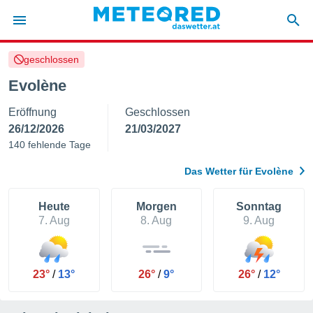
geschlossen
politik
Evolène
von
Eröffnung
Geschlossen
at) wurde
uten
26/12/2026
21/03/2027
m
140 fehlende Tage
llen, dass
estellten
Das Wetter für Evolène
nen von
tät sind.
 diese
Heute
Morgen
Sonntag
er die
7. Aug
8. Aug
9. Aug
Optionen
 cookies
23°
/
13°
26°
/
9°
26°
/
12°
s adgang
gitale