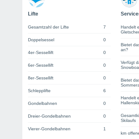
Lifte
Service
Gesamtzahl der Lifte
7
Handelt e
Gletsche
Doppelsessel
0
Bietet da
an?
4er-Sessellift
0
Verfügt d
6er-Sessellift
0
Snowboa
8er-Sessellift
0
Bietet da
Sommerak
Schlepplifte
6
Handelt e
Hallenski
Gondelbahnen
0
Gesamtki
Dreier-Gondelbahnen
0
Skilaufs
Vierer-Gondelbahnen
1
km offene