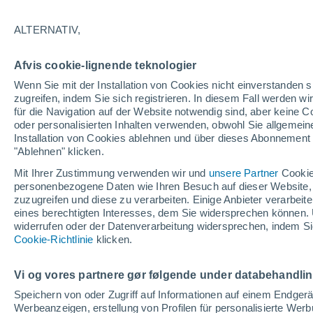
02/01/2027
29/03/2027
147 fehlende Tage
ALTERNATIV,
Afvis cookie-lignende teknologier
Schneebericht heute
Wenn Sie mit der Installation von Cookies nicht einverstanden s
zugreifen, indem Sie sich registrieren. In diesem Fall werden wir
für die Navigation auf der Website notwendig sind, aber keine
Pisten nach
0
2
4
0
oder personalisierten Inhalten verwenden, obwohl Sie allgemein
Schwierigkeitsgrad
Installation von Cookies ablehnen und über dieses Abonnement a
"Ablehnen" klicken.
befahrbare Pistenkilometer
- / 19
Mit Ihrer Zustimmung verwenden wir und
unsere Partner
Cookie
personenbezogene Daten wie Ihren Besuch auf dieser Website,
zuzugreifen und diese zu verarbeiten. Einige Anbieter verarbe
eines berechtigten Interesses, dem Sie widersprechen können. 
Offene Pisten
0 / 6
widerrufen oder der Datenverarbeitung widersprechen, indem Sie
Cookie-Richtlinie
klicken.
Lifte
- / 7
Vi og vores partnere gør følgende under databehandli
Speichern von oder Zugriff auf Informationen auf einem Endger
Werbeanzeigen, erstellung von Profilen für personalisierte Wer