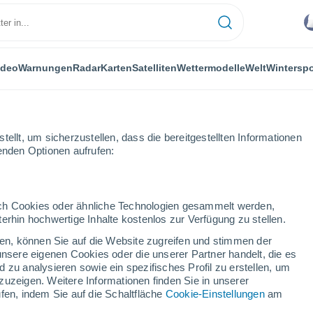
ideo
Warnungen
Radar
Karten
Satelliten
Wettermodelle
Welt
Winterspo
ellt, um sicherzustellen, dass die bereitgestellten Informationen
genden Optionen aufrufen:
durch Cookies oder ähnliche Technologien gesammelt werden,
erhin hochwertige Inhalte kostenlos zur Verfügung zu stellen.
Das Wetter für Torgon
cken, können Sie auf die Website zugreifen und stimmen der
unsere eigenen Cookies oder die unserer Partner handelt, die es
 zu analysieren sowie ein spezifisches Profil zu erstellen, um
Heute
Morgen
Sonntag
zuzeigen. Weitere Informationen finden Sie in unserer
7. Aug
8. Aug
9. Aug
fen, indem Sie auf die Schaltfläche
Cookie-Einstellungen
am