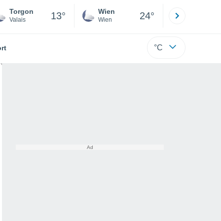
Torgon
Wien
Innsbruck
13°
24°
Valais
Wien
Tirol
°C
rt