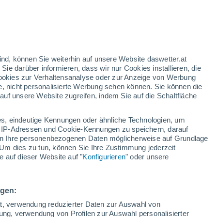
23°
/
12°
25°
/
13°
28°
/
13°
ind, können Sie weiterhin auf unsere Website daswetter.at
 Sie darüber informieren, dass wir nur Cookies installieren, die
 Cookies zur Verhaltensanalyse oder zur Anzeige von Werbung
Schneeverhältnisse
e, nicht personalisierte Werbung sehen können. Sie können die
uf unsere Website zugreifen, indem Sie auf die Schaltfläche
Schneehöhe im Tal
-
s, eindeutige Kennungen oder ähnliche Technologien, um
Schneehöhe iauf dem Berg
-
 IP-Adressen und Cookie-Kennungen zu speichern, darauf
iten Ihre personenbezogenen Daten möglicherweise auf Grundlage
Um dies zu tun, können Sie Ihre Zustimmung jederzeit
Schneebeschaffenheit im Tal
-
 auf dieser Website auf "
Konfigurieren
" oder unsere
Schneebeschaffenheit auf dem Berg
-
ngen:
ät, verwendung reduzierter Daten zur Auswahl von
bung, verwendung von Profilen zur Auswahl personalisierter