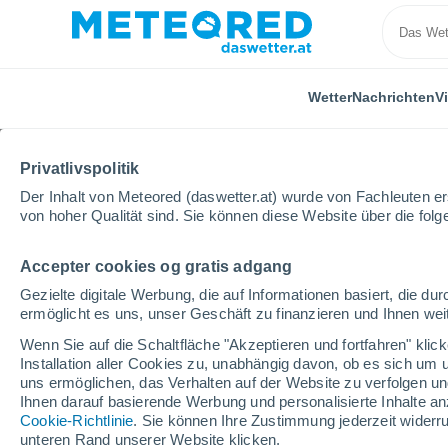
Wetter
Nachrichten
V
Privatlivspolitik
Der Inhalt von Meteored (daswetter.at) wurde von Fachleuten erst
von hoher Qualität sind. Sie können diese Website über die fol
Accepter cookies og gratis adgang
Home
Schweiz
Valais
Torgon
Wintersport
Gezielte digitale Werbung, die auf Informationen basiert, die 
ermöglicht es uns, unser Geschäft zu finanzieren und Ihnen weit
geschlossen
Wenn Sie auf die Schaltfläche "Akzeptieren und fortfahren" kli
Installation aller Cookies zu, unabhängig davon, ob es sich um 
Torgon
uns ermöglichen, das Verhalten auf der Website zu verfolgen und
Ihnen darauf basierende Werbung und personalisierte Inhalte an
Cookie-Richtlinie
. Sie können Ihre Zustimmung jederzeit widerru
Eröffnung
Geschlossen
unteren Rand unserer Website klicken.