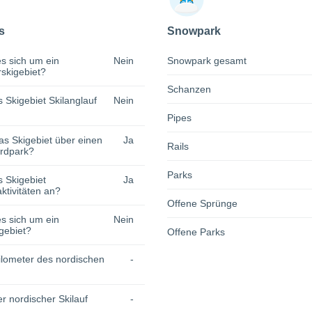
s
Snowpark
s sich um ein
Nein
Snowpark gesamt
rskigebiet?
Schanzen
s Skigebiet Skilanglauf
Nein
Pipes
as Skigebiet über einen
Ja
Rails
rdpark?
Parks
s Skigebiet
Ja
tivitäten an?
Offene Sprünge
s sich um ein
Nein
gebiet?
Offene Parks
lometer des nordischen
-
r nordischer Skilauf
-