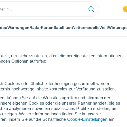
ideo
Warnungen
Radar
Karten
Satelliten
Wettermodelle
Welt
Winterspo
ellt, um sicherzustellen, dass die bereitgestellten Informationen
genden Optionen aufrufen:
elo
Nächste Woche
durch Cookies oder ähnliche Technologien gesammelt werden,
erhin hochwertige Inhalte kostenlos zur Verfügung zu stellen.
etrovo Selo nächsten
cken, können Sie auf die Website zugreifen und stimmen der
unsere eigenen Cookies oder die unserer Partner handelt, die es
 zu analysieren sowie ein spezifisches Profil zu erstellen, um
zuzeigen. Weitere Informationen finden Sie in unserer
...
fen, indem Sie auf die Schaltfläche
Cookie-Einstellungen
am
Stündlich