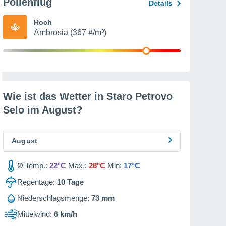
Pollenflug
Details
Hoch
Ambrosia (367 #/m³)
Wie ist das Wetter in Staro Petrovo
Selo im
August
?
August
Ø Temp.:
22°C
Max.:
28°C
Min:
17°C
Regentage:
10
Tage
Niederschlagsmenge:
73 mm
Mittelwind:
6 km/h