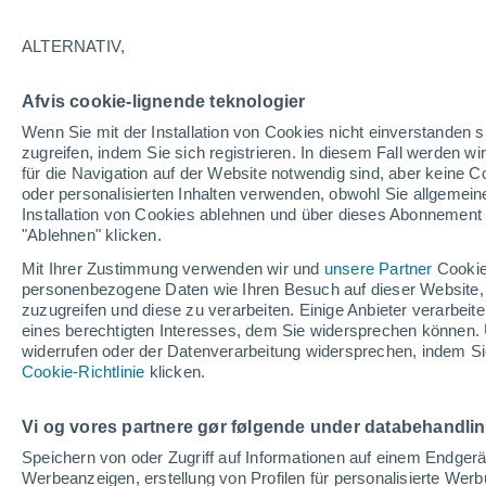
klar
ALTERNATIV,
24°
Afvis cookie-lignende teknologier
Wenn Sie mit der Installation von Cookies nicht einverstanden s
Nordwest
zugreifen, indem Sie sich registrieren. In diesem Fall werden wir
gefühlte Temperatur 25°
1
-
6 km/h
für die Navigation auf der Website notwendig sind, aber keine
oder personalisierten Inhalten verwenden, obwohl Sie allgemein
Installation von Cookies ablehnen und über dieses Abonnement a
"Ablehnen" klicken.
Pflanzen
Die gewöhnlichen Küchenabfälle, die Wespe
Mit Ihrer Zustimmung verwenden wir und
unsere Partner
Cookie
Spinnen von Ihrer Terrasse fernhalten
personenbezogene Daten wie Ihren Besuch auf dieser Website,
zuzugreifen und diese zu verarbeiten. Einige Anbieter verarbe
Wetter 1 - 7 Tage
Aktuell
Vorhersagekarte für die 
eines berechtigten Interesses, dem Sie widersprechen können. 
widerrufen oder der Datenverarbeitung widersprechen, indem Sie
Cookie-Richtlinie
klicken.
Samstag
Sonntag
Freitag
Vi og vores partnere gør følgende under databehandli
15. Aug
16. Aug
14. Aug
Speichern von oder Zugriff auf Informationen auf einem Endger
Werbeanzeigen, erstellung von Profilen für personalisierte Wer