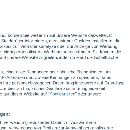
Leichter Regen in den nächsten
Stunden
rote Warnstufe
Heute extreme Wetterwarnung
wegen hitze in Staro Petrovo Selo
ind, können Sie weiterhin auf unsere Website daswetter.at
en
 Sie darüber informieren, dass wir nur Cookies installieren, die
 Cookies zur Verhaltensanalyse oder zur Anzeige von Werbung
e, nicht personalisierte Werbung sehen können. Sie können die
uf unsere Website zugreifen, indem Sie auf die Schaltfläche
n und
s, eindeutige Kennungen oder ähnliche Technologien, um
 IP-Adressen und Cookie-Kennungen zu speichern, darauf
iten Ihre personenbezogenen Daten möglicherweise auf Grundlage
Temperaturen
Regenradar
Satelliten
Wettermodelle
Um dies zu tun, können Sie Ihre Zustimmung jederzeit
 auf dieser Website auf "
Konfigurieren
" oder unsere
Montag
Dienstag
Mittwoch
Donnerstag
ngen:
17. Aug
18. Aug
19. Aug
20. Aug
ät, verwendung reduzierter Daten zur Auswahl von
bung, verwendung von Profilen zur Auswahl personalisierter