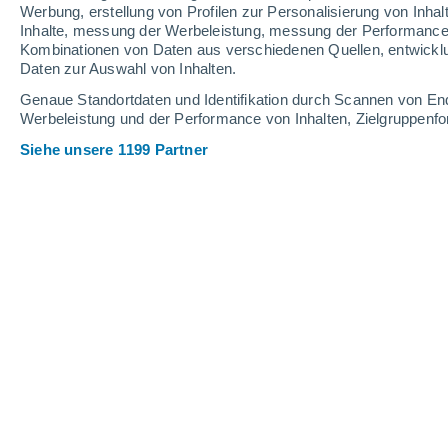
Werbung, erstellung von Profilen zur Personalisierung von Inhal
Inhalte, messung der Werbeleistung, messung der Performance v
Kombinationen von Daten aus verschiedenen Quellen, entwickl
35°
/
17°
36°
/
19°
34°
/
18°
Daten zur Auswahl von Inhalten.
Genaue Standortdaten und Identifikation durch Scannen von En
Werbeleistung und der Performance von Inhalten, Zielgruppen
8
-
24
km/h
8
-
24
km/h
7
9
-
28
km/h
Siehe unsere 1199 Partner
Freitag, 14. August
klarer Himmel
20°
02:00
gefühlte T.
20°
klarer Himmel
20°
05:00
gefühlte T.
20°
klar
23°
08:00
gefühlte T.
25°
klar