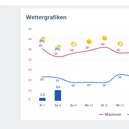
Wettergrafiken
45
40
36°
35°
34°
35
33°
33°
31°
30
25
23°
22°
20
21°
19°
19°
19°
4.5
15
1.3
°C
Fr
7
Sa
8
So
9
Mo
10
Di
11
Mi
12
Maximum