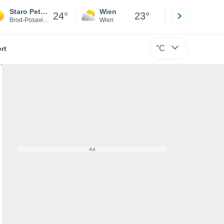
Staro Petrovo Selo
Wien
Innsbruck
24°
23°
Brod-Posavina
Wien
Tirol
°C
rt