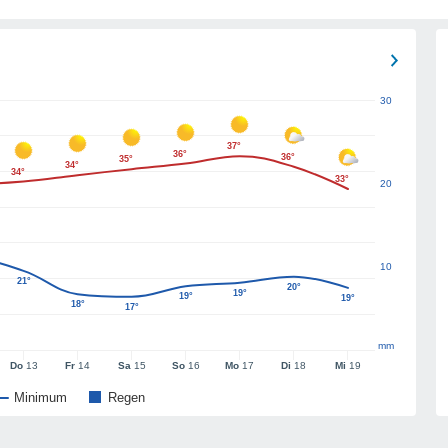
30
37°
36°
36°
35°
34°
34°
33°
20
10
21°
20°
19°
19°
19°
18°
17°
mm
Do
13
Fr
14
Sa
15
So
16
Mo
17
Di
18
Mi
19
Minimum
Regen