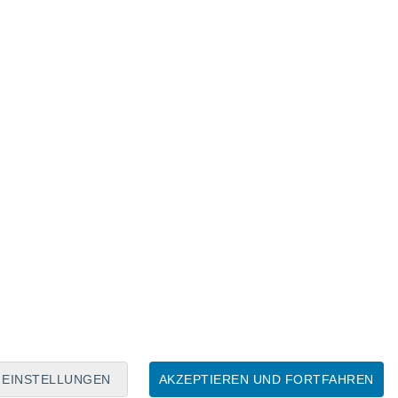
Mondkalender
Mo
Di
Mi
Do
Fr
Sa
So
7
8
9
10
11
12
13
14
15
16
17
18
19
20
EINSTELLUNGEN
AKZEPTIEREN UND FORTFAHREN