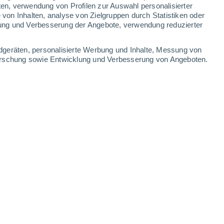
ten, verwendung von Profilen zur Auswahl personalisierter
on Inhalten, analyse von Zielgruppen durch Statistiken oder
ung und Verbesserung der Angebote, verwendung reduzierter
37°
/
19°
36°
/
20°
33°
/
19°
27°
/
17°
dgeräten, personalisierte Werbung und Inhalte, Messung von
forschung sowie Entwicklung und Verbesserung von Angeboten.
-
23
km/h
8
-
49
km/h
13
-
37
km/h
13
-
44
km/h
Norden
0 niedrig
3
-
14 km/h
LSF:
nein
Nordosten
0 niedrig
1
-
9 km/h
LSF:
nein
Südosten
1 niedrig
2
-
8 km/h
LSF:
nein
Osten
4 mäßig