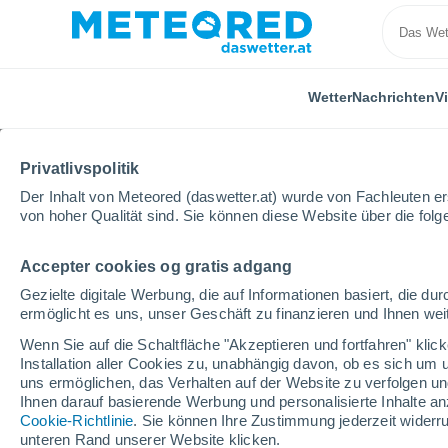
Wetter
Nachrichten
V
Privatlivspolitik
Der Inhalt von Meteored (daswetter.at) wurde von Fachleuten erst
von hoher Qualität sind. Sie können diese Website über die fol
Accepter cookies og gratis adgang
Home
Kroatien
Brod-Posavina
Staro Petrovo S
Gezielte digitale Werbung, die auf Informationen basiert, die 
ermöglicht es uns, unser Geschäft zu finanzieren und Ihnen weit
Das Wetter für Staro P
Wenn Sie auf die Schaltfläche "Akzeptieren und fortfahren" kli
Woche
Installation aller Cookies zu, unabhängig davon, ob es sich um 
uns ermöglichen, das Verhalten auf der Website zu verfolgen und
Ihnen darauf basierende Werbung und personalisierte Inhalte an
06:53
Freitag
Cookie-Richtlinie
. Sie können Ihre Zustimmung jederzeit widerru
unteren Rand unserer Website klicken.