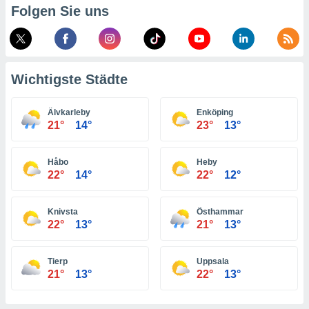
Folgen Sie uns
indeutige
 oder
en, um
ezogene
Ihren
Wichtigste Städte
 dieser
P-Adressen
Älvkarleby
Enköping
-
21°
14°
23°
13°
 zu
 darauf
n und diese
Håbo
Heby
ten. Einige
22°
14°
22°
12°
rarbeiten
ezogenen
Knivsta
Östhammar
icherweise
22°
13°
21°
13°
age eines
en
, dem Sie
Tierp
Uppsala
hen
21°
13°
22°
13°
 dies zu
 Sie Ihre