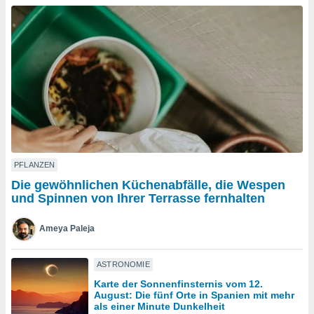
okies oder
 Partner
e es uns
n, das
uf der
 verfolgen
lysieren
s Profil zu
um Ihnen
ierende
nd
erte Inhalte
PFLANZEN
. Weitere
Die gewöhnlichen Küchenabfälle, die Wespen
nen finden
und Spinnen von Ihrer Terrasse fernhalten
rer
tlinie
. Sie
Ameya Paleja
e
 jederzeit
, indem Sie
ASTRONOMIE
altfläche
Karte der Sonnenfinsternis vom 12.
stellungen
August: Die fünf Orte in Spanien mit mehr
n Rand
als einer Minute Dunkelheit
bsite