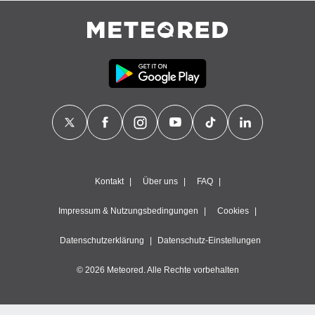
 jederzeit
oder der
beitung
hen, indem
ser
f "
en
" oder
tlinie
es
gør
 under
Kontakt
Über uns
FAQ
ndlingen:
von oder
Impressum & Nutzungsbedingungen
Cookies
nen auf
Datenschutzerklärung
Datenschutz-Einstellungen
erät,
g
© 2026 Meteored. Alle Rechte vorbehalten
 Daten zur
on
igen,