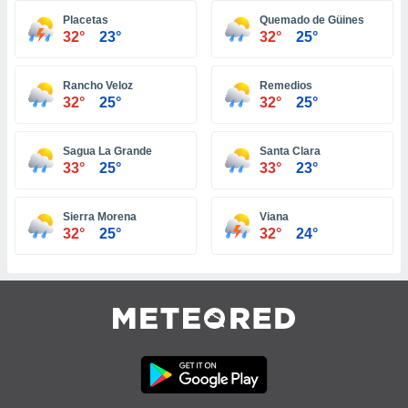
 jederzeit
oder der
Placetas
Quemado de Güines
32°
23°
32°
25°
beitung
hen, indem
ser
Rancho Veloz
Remedios
f "
32°
25°
32°
25°
en
" oder
tlinie
Sagua La Grande
Santa Clara
33°
25°
33°
23°
es
gør
Sierra Morena
Viana
 under
32°
25°
32°
24°
ndlingen:
von oder
nen auf
erät,
g
 Daten zur
on
igen,