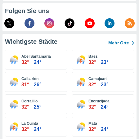
indeutige
Folgen Sie uns
 oder
en, um
ezogene
Ihren
 dieser
Wichtigste Städte
Mehr Orte
P-Adressen
-
Abel Santamaria
Baez
 zu
32°
24°
32°
23°
 darauf
n und diese
ten. Einige
Caibarién
Camajuaní
rarbeiten
31°
26°
32°
23°
ezogenen
icherweise
Corralillo
Encrucijada
age eines
32°
25°
32°
24°
en
, dem Sie
hen
La Quinta
Mata
 dies zu
32°
24°
32°
24°
 Sie Ihre