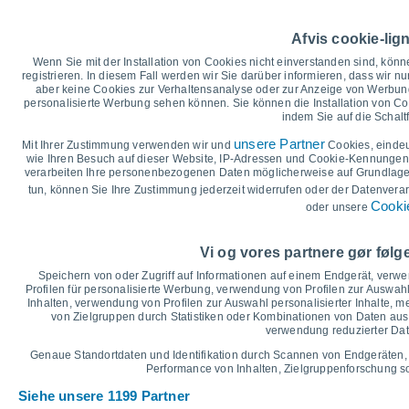
Höchsttemperatur, Tiefsttemperat
Afvis cookie-lig
35
Wenn Sie mit der Installation von Cookies nicht einverstanden sind, könn
29°
30
27°
registrieren. In diesem Fall werden wir Sie darüber informieren, dass wir nu
26°
26°
25°
25°
aber keine Cookies zur Verhaltensanalyse oder zur Anzeige von Werbung
25
personalisierte Werbung sehen können. Sie können die Installation von C
indem Sie auf die Schalt
20
18°
17°
15°
unsere Partner
14°
Mit Ihrer Zustimmung verwenden wir und
Cookies, einde
15
14°
13°
wie Ihren Besuch auf dieser Website, IP-Adressen und Cookie-Kennungen z
verarbeiten Ihre personenbezogenen Daten möglicherweise auf Grundlage 
10
tun, können Sie Ihre Zustimmung jederzeit widerrufen oder der Datenverar
5
Cookie
oder unsere
°C
Sa
8
So
9
Mo
10
Di
11
Mi
12
Do
13
F
Vi og vores partnere gør føl
Maximale Temperatur
Speichern von oder Zugriff auf Informationen auf einem Endgerät, verw
Profilen für personalisierte Werbung, verwendung von Profilen zur Auswahl
Inhalten, verwendung von Profilen zur Auswahl personalisierter Inhalte,
von Zielgruppen durch Statistiken oder Kombinationen von Daten au
Grafik für Niederschlag und Bewölkung
verwendung reduzierter Dat
Regen, Schnee und Bewölku
Genaue Standortdaten und Identifikation durch Scannen von Endgeräten,
10
Performance von Inhalten, Zielgruppenforschung 
1026
Siehe unsere 1199 Partner