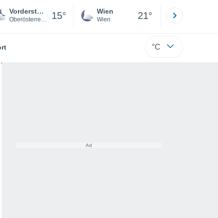
Vorderstoder
Wien
Innsbruck
15°
21°
Oberösterreich
Wien
Tirol
°C
rt