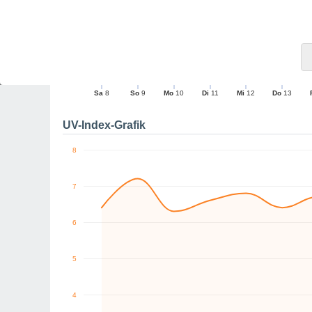
10
9
10
8
6
6
4
0
NO
N
SW
NW
N
N
km/h
Sa
8
So
9
Mo
10
Di
11
Mi
12
Do
13
Maximale Böe
UV-Index-Grafik
8
7
6
5
4