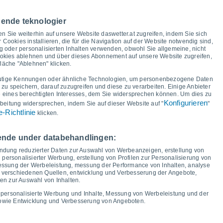
ur und Taupunkt für die nächsten 14 Tage
nende teknologier
32°
31°
en Sie weiterhin auf unsere Website daswetter.at zugreifen, indem Sie sich
29°
28°
28°
r Cookies installieren, die für die Navigation auf der Website notwendig sind,
26°
 oder personalisierten Inhalten verwenden, obwohl Sie allgemeine, nicht
23°
ookies ablehnen und über dieses Abonnement auf unsere Website zugreifen,
fläche "Ablehnen" klicken.
18°
16°
16°
15°
14°
14°
14°
utige Kennungen oder ähnliche Technologien, um personenbezogene Daten
12°
u speichern, darauf zuzugreifen und diese zu verarbeiten. Einige Anbieter
9°
eines berechtigten Interesses, dem Sie widersprechen können. Um dies zu
Konfigurieren
beitung widersprechen, indem Sie auf dieser Website auf "
"
-Richtlinie
klicken.
r
14
Sa
15
So
16
Mo
17
Di
18
Mi
19
Do
20
Fr
21
gende under databehandlingen:
Minimale Temperatur
Taupunkt
endung reduzierter Daten zur Auswahl von Werbeanzeigen, erstellung von
 personalisierter Werbung, erstellung von Profilen zur Personalisierung von
 messung der Werbeleistung, messung der Performance von Inhalten, analyse
s verschiedenen Quellen, entwicklung und Verbesserung der Angebote,
en zur Auswahl von Inhalten.
ngsgrad für die nächsten 14 Tage
 personalisierte Werbung und Inhalte, Messung von Werbeleistung und der
100
sowie Entwicklung und Verbesserung von Angeboten.