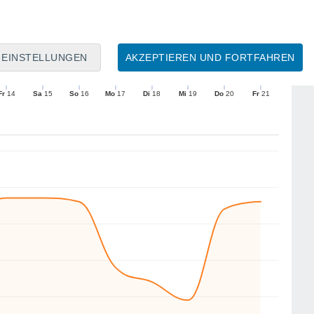
9
9
7
6
4
4
4
4
EINSTELLUNGEN
AKZEPTIEREN UND FORTFAHREN
NO
N
S
NW
NW
NW
N
S
Fr
14
Sa
15
So
16
Mo
17
Di
18
Mi
19
Do
20
Fr
21
Mittlere Windgeschwindigkeit