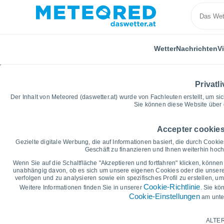
Wetter
Nachrichten
V
Privatli
Der Inhalt von Meteored (daswetter.at) wurde von Fachleuten erstellt, um sic
Sie können diese Website über 
Accepter cookies
Home
Oberösterreich
Vorderstoder
Wettergrafi
Gezielte digitale Werbung, die auf Informationen basiert, die durch Cook
Geschäft zu finanzieren und Ihnen weiterhin hochw
Vorhersagegrafik für da
Wenn Sie auf die Schaltfläche "Akzeptieren und fortfahren" klicken, können 
unabhängig davon, ob es sich um unsere eigenen Cookies oder die unserer 
Vorderstoder
verfolgen und zu analysieren sowie ein spezifisches Profil zu erstellen, 
Cookie-Richtlinie
Weitere Informationen finden Sie in unserer
. Sie kö
Cookie-Einstellungen
am unte
14 Tage
7 Tage
Grafik der Tiefsttemperaturen
ALTER