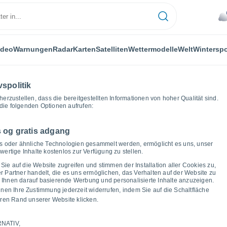
ideo
Warnungen
Radar
Karten
Satelliten
Wettermodelle
Welt
Winterspo
vspolitik
herzustellen, dass die bereitgestellten Informationen von hoher Qualität sind.
die folgenden Optionen aufrufen:
 og gratis adgang
ken
ies oder ähnliche Technologien gesammelt werden, ermöglicht es uns, unser
ertige Inhalte kostenlos zur Verfügung zu stellen.
s Wetter in
Sie auf die Website zugreifen und stimmen der Installation aller Cookies zu,
Partner handelt, die es uns ermöglichen, das Verhalten auf der Website zu
um Ihnen darauf basierende Werbung und personalisierte Inhalte anzuzeigen.
nnen Ihre Zustimmung jederzeit widerrufen, indem Sie auf die Schaltfläche
ren Rand unserer Website klicken.
NATIV,