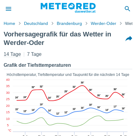
Home
Deutschland
Brandenburg
Werder-Oder
Wette
vspolitik
Vorhersagegrafik für das Wetter in
alt von
Werder-Oder
ored
.at) wurde
14 Tage
7 Tage
hleuten
lt, um
Grafik der Tiefsttemperaturen
ellen, dass
gestellten
Höchsttemperatur, Tiefsttemperatur und Taupunkt für die nächsten 14 Tage
ionen von
40
ität sind.
35°
35
32°
32°
32°
en diese
30°
30°
29°
30
über die
26°
26°
25°
25°
24°
24°
24°
25
 Optionen
19°
18°
ufen:
20
17°
16°
16°
16°
15°
15°
14°
14°
14°
13°
15
12°
12°
 cookies
10
s adgang
5
°C
 digitale