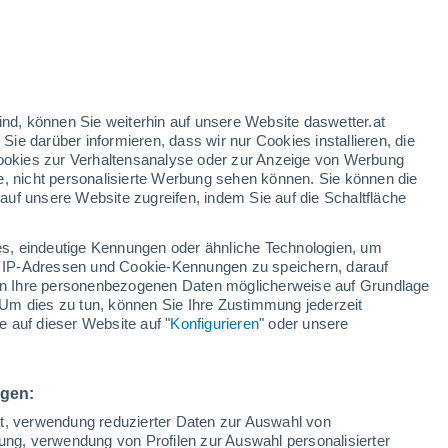
°
°
27°
14°
Woodruff
ind, können Sie weiterhin auf unsere Website daswetter.at
 Sie darüber informieren, dass wir nur Cookies installieren, die
 Cookies zur Verhaltensanalyse oder zur Anzeige von Werbung
e, nicht personalisierte Werbung sehen können. Sie können die
27°
uf unsere Website zugreifen, indem Sie auf die Schaltfläche
12°
Wausau
28°
s, eindeutige Kennungen oder ähnliche Technologien, um
15°
 IP-Adressen und Cookie-Kennungen zu speichern, darauf
Green Bay
iten Ihre personenbezogenen Daten möglicherweise auf Grundlage
Um dies zu tun, können Sie Ihre Zustimmung jederzeit
 auf dieser Website auf "
Konfigurieren
" oder unsere
ngen:
26°
24°
16°
18°
ät, verwendung reduzierter Daten zur Auswahl von
Madison
Milwaukee
26°
bung, verwendung von Profilen zur Auswahl personalisierter