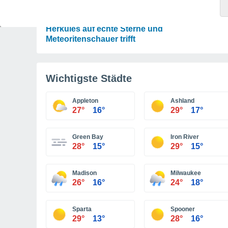
ASTRONOMIE
Das Sternbild Löwe: Wo der Mythos des
Herkules auf echte Sterne und
Meteoritenschauer trifft
Wichtigste Städte
Appleton
Ashland
27°
16°
29°
17°
Green Bay
Iron River
28°
15°
29°
15°
Madison
Milwaukee
26°
16°
24°
18°
Sparta
Spooner
29°
13°
28°
16°