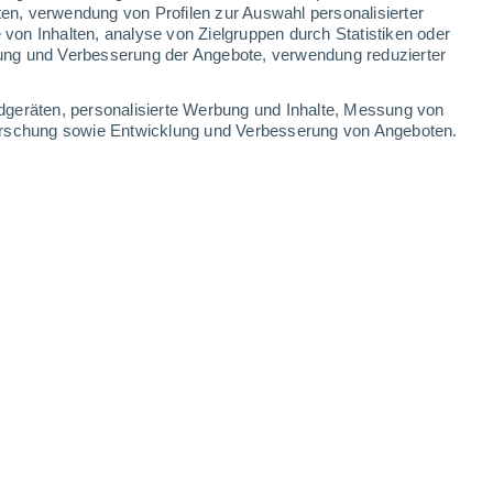
15°
ten, verwendung von Profilen zur Auswahl personalisierter
lle
on Inhalten, analyse von Zielgruppen durch Statistiken oder
ung und Verbesserung der Angebote, verwendung reduzierter
Leaflet
|
©
OpenStreetMap
|
ECMWF
by © Meteored
dgeräten, personalisierte Werbung und Inhalte, Messung von
forschung sowie Entwicklung und Verbesserung von Angeboten.