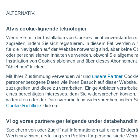
29
29°
17
15°
Ashland
Iron River
ALTERNATIV,
Afvis cookie-lignende teknologier
29°
Wenn Sie mit der Installation von Cookies nicht einverstanden s
15°
27°
zugreifen, indem Sie sich registrieren. In diesem Fall werden wir
Trade Lake
14°
für die Navigation auf der Website notwendig sind, aber keine
Rice Lake
oder personalisierten Inhalten verwenden, obwohl Sie allgemein
Installation von Cookies ablehnen und über dieses Abonnement a
29°
"Ablehnen" klicken.
14°
Eau Claire
Mit Ihrer Zustimmung verwenden wir und
unsere Partner
Cookie
personenbezogene Daten wie Ihren Besuch auf dieser Website,
zuzugreifen und diese zu verarbeiten. Einige Anbieter verarbe
eines berechtigten Interesses, dem Sie widersprechen können. 
28°
widerrufen oder der Datenverarbeitung widersprechen, indem Sie
14°
Cookie-Richtlinie
klicken.
La Crosse
Vi og vores partnere gør følgende under databehandli
Speichern von oder Zugriff auf Informationen auf einem Endger
Werbeanzeigen, erstellung von Profilen für personalisierte Wer