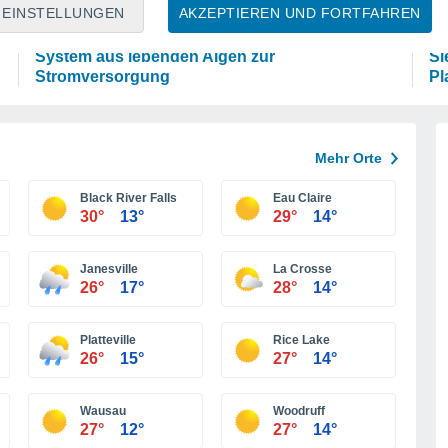
WISSENSCHAFT
P
EINSTELLUNGEN
AKZEPTIEREN UND FORTFAHREN
Forscher aus Cambridge entwickeln ein
Di
System aus lebenden Algen zur
Si
Stromversorgung
Pl
Mehr Orte
Black River Falls
Eau Claire
30°
13°
29°
14°
Janesville
La Crosse
26°
17°
28°
14°
Platteville
Rice Lake
26°
15°
27°
14°
Wausau
Woodruff
27°
12°
27°
14°