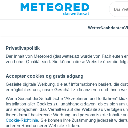
Wetter
Nachrichten
V
Privatlivspolitik
Der Inhalt von Meteored (daswetter.at) wurde von Fachleuten erst
von hoher Qualität sind. Sie können diese Website über die fol
Accepter cookies og gratis adgang
Home
USA
Wisconsin
Gezielte digitale Werbung, die auf Informationen basiert, die 
ermöglicht es uns, unser Geschäft zu finanzieren und Ihnen weit
Wetter für Wisconsin
Wenn Sie auf die Schaltfläche "Akzeptieren und fortfahren" kli
Installation aller Cookies zu, unabhängig davon, ob es sich um 
uns ermöglichen, das Verhalten auf der Website zu verfolgen und
Heute, 6. August
Tageswetter
Symbole
Ihnen darauf basierende Werbung und personalisierte Inhalte an
Cookie-Richtlinie
. Sie können Ihre Zustimmung jederzeit widerru
unteren Rand unserer Website klicken.