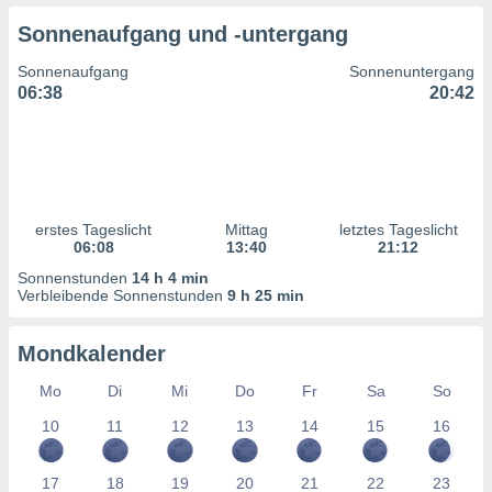
ntwicklung
Sonnenaufgang und -untergang
serung der
Sonnenaufgang
Sonnenuntergang
g
06:38
20:42
 Daten zur
n Inhalten.
ten und
ion durch
on
erstes Tageslicht
Mittag
letztes Tageslicht
,
06:08
13:40
21:12
erte
d Inhalte,
Sonnenstunden
14 h 4 min
on
Verbleibende Sonnenstunden
9 h 25 min
ung und der
ce von
Mondkalender
nforschung
Mo
Di
Mi
Do
Fr
Sa
So
icklung
serung von
10
11
12
13
14
15
16
.
sere 1199
17
18
19
20
21
22
23