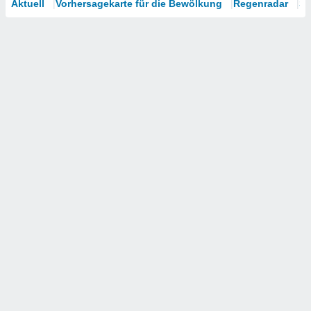
Aktuell
Vorhersagekarte für die Bewölkung
Regenradar
Sa