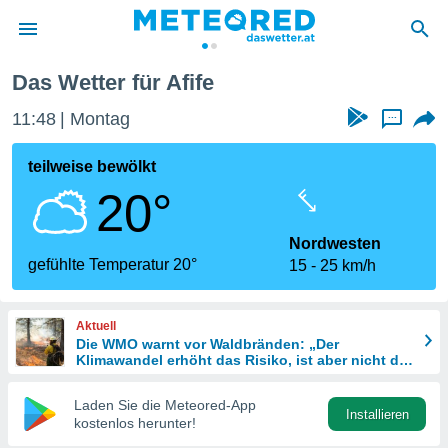
Das Wetter für Afife
politik
11:48
Montag
...
von
at) wurde
teilweise bewölkt
uten
20°
m
llen, dass
estellten
Nordwesten
nen von
gefühlte Temperatur 20°
15
25 km/h
tät sind.
 diese
er die
Aktuell
Optionen
Die WMO warnt vor Waldbränden: „Der
Klimawandel erhöht das Risiko, ist aber nicht die
einzige Ursache“
 cookies
Laden Sie die Meteored-App
s adgang
Installieren
kostenlos herunter!
gitale