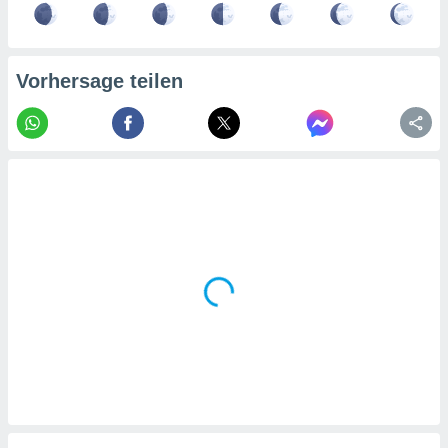
tner
Vorhersage teilen