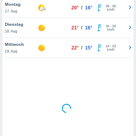
Montag
36
-
60
20°
/
16°
km/h
17. Aug
IV,
Dienstag
34
-
55
21°
/
16°
kie-
km/h
18. Aug
er
Mittwoch
24
-
53
22°
/
15°
it der
km/h
19. Aug
n von
cht
den sind,
 weiterhin
 Website
t
 indem Sie
ieren. In
l werden
über
, dass wir
s
, die für die
auf der
twendig