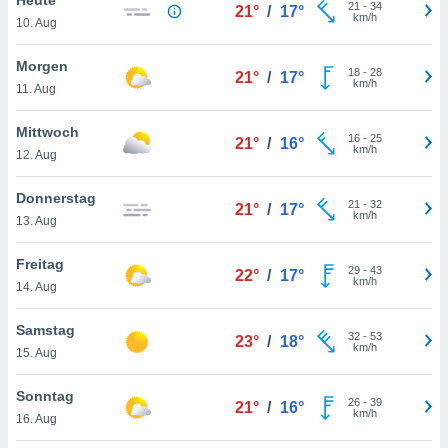
okies oder
21
-
34
21°
/
17°
km/h
10. Aug
 Partner
e es uns
n, das
Morgen
18
-
28
21°
/
17°
uf der
km/h
11. Aug
 verfolgen
lysieren
Mittwoch
16
-
25
21°
/
16°
km/h
12. Aug
s Profil zu
um Ihnen
ierende
Donnerstag
21
-
32
21°
/
17°
nd
km/h
13. Aug
erte Inhalte
. Weitere
Freitag
29
-
43
nen finden
22°
/
17°
km/h
14. Aug
rer
tlinie
. Sie
Samstag
e
32
-
53
23°
/
18°
km/h
 jederzeit
15. Aug
, indem Sie
altfläche
Sonntag
26
-
39
stellungen
21°
/
16°
km/h
16. Aug
n Rand
bsite