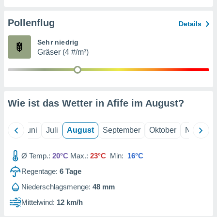
von
erte
Pollenflug
Details
verwendung
n zur
Sehr niedrig
Gräser (4 #/m³)
erter
rstellung
n zur
ierung von
verwendung
Wie ist das Wetter in Afife im
August
?
n zur
erter
essung der
Mai
Juni
Juli
August
September
Oktober
Novembe
ung,
er
Ø Temp.:
20°C
Max.:
23°C
Min:
16°C
ce von
analyse von
Regentage:
6
Tage
n durch
 oder
Niederschlagsmenge:
48 mm
onen von
Mittelwind:
12 km/h
nen