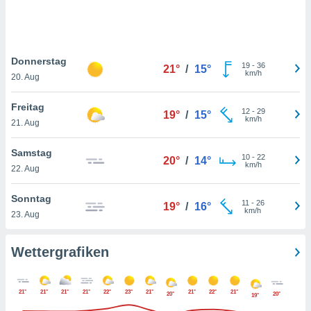
keine
r
analyse
nzeige von
Donnerstag
der
19
-
36
21°
/
15°
km/h
erten
20. Aug
erwenden,
Freitag
12
-
29
19°
/
15°
 nicht
km/h
21. Aug
erte
ehen
Samstag
e können
10
-
22
20°
/
14°
km/h
ation von
22. Aug
lehnen und
s
Sonntag
11
-
26
19°
/
16°
t auf
km/h
23. Aug
site
 indem Sie
altfläche
Wettergrafiken
 klicken.
Zustimmung
21°
21°
21°
21°
22°
23°
21°
21°
22°
21°
wir und
20°
20°
19°
tner