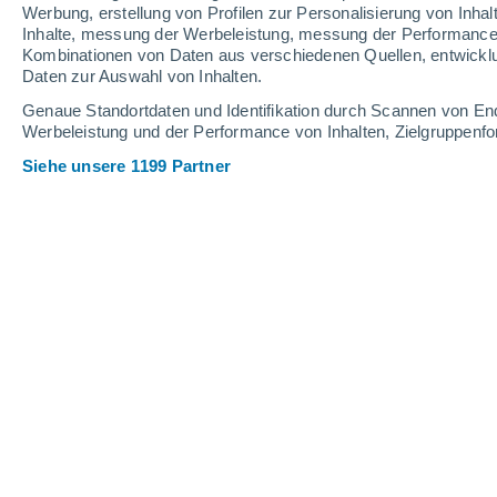
Donnerstag
6
Freitag
7
Werbung, erstellung von Profilen zur Personalisierung von Inhal
Inhalte, messung der Werbeleistung, messung der Performance v
Kombinationen von Daten aus verschiedenen Quellen, entwickl
Daten zur Auswahl von Inhalten.
Genaue Standortdaten und Identifikation durch Scannen von En
Stündliche Wettervorhersage für Af
Werbeleistung und der Performance von Inhalten, Zielgruppen
Siehe unsere 1199 Partner
DONNERSTAG, 06. AUGUST
2 aktuelle Warnungen
Hohes Risiko
Nachmittag
Gewitter mit teilweise bewölktem
Himmel
Sonnenaufgang:
05:51 Uhr
Sonnenuntergang:
20:29 Uhr
Erstes Sonnenlicht um
05:16 Uhr
Letztes Sonnenlicht um
21:04 Uhr