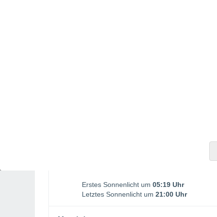
Monduntergang
16:12
SAMSTAG, 08. AUGUST
Morgens
Leichter Regen bei teilweise
bewölktem Himmel
Sonnenaufgang:
05:53 Uhr
Sonnenuntergang:
20:26 Uhr
Erstes Sonnenlicht um
05:19 Uhr
Letztes Sonnenlicht um
21:00 Uhr