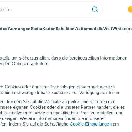
ideo
Warnungen
Radar
Karten
Satelliten
Wettermodelle
Welt
Winterspo
ellt, um sicherzustellen, dass die bereitgestellten Informationen
genden Optionen aufrufen:
durch Cookies oder ähnliche Technologien gesammelt werden,
erhin hochwertige Inhalte kostenlos zur Verfügung zu stellen.
Am See im Stundentakt
cken, können Sie auf die Website zugreifen und stimmen der
unsere eigenen Cookies oder die unserer Partner handelt, die es
 zu analysieren sowie ein spezifisches Profil zu erstellen, um
zuzeigen. Weitere Informationen finden Sie in unserer
fen, indem Sie auf die Schaltfläche
Cookie-Einstellungen
am