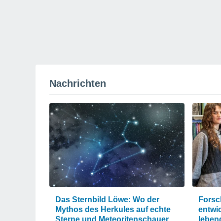
Nachrichten
Das Sternbild Löwe: Wo der
Forsc
Mythos des Herkules auf echte
entwi
Sterne und Meteoritenschauer
leben