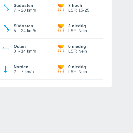
Südosten
7 hoch
7
-
28 km/h
LSF:
15-25
Südosten
2 niedrig
5
-
24 km/h
LSF:
Nein
Osten
0 niedrig
0
-
14 km/h
LSF:
Nein
Norden
0 niedrig
2
-
7 km/h
LSF:
Nein