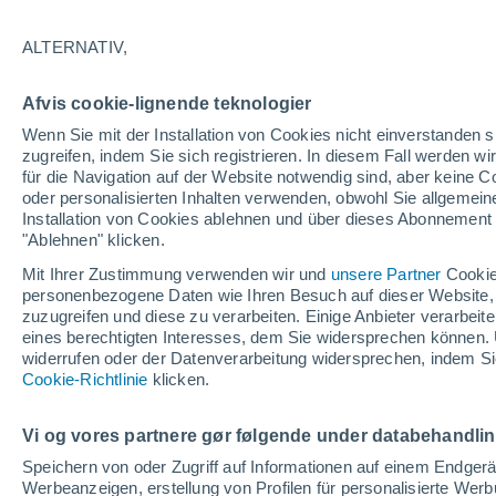
Wettergrafik im Stundentakt für A
ALTERNATIV,
SYMBOLE
TEMPERATUR
Afvis cookie-lignende teknologier
00
03
06
09
12
15
18
21
00
03
06
09
Wenn Sie mit der Installation von Cookies nicht einverstanden s
zugreifen, indem Sie sich registrieren. In diesem Fall werden wir
für die Navigation auf der Website notwendig sind, aber keine
oder personalisierten Inhalten verwenden, obwohl Sie allgemein
Installation von Cookies ablehnen und über dieses Abonnement a
"Ablehnen" klicken.
32°
30°
Mit Ihrer Zustimmung verwenden wir und
unsere Partner
Cookie
personenbezogene Daten wie Ihren Besuch auf dieser Website,
zuzugreifen und diese zu verarbeiten. Einige Anbieter verarbe
25°
eines berechtigten Interesses, dem Sie widersprechen können. 
23°
22°
22°
widerrufen oder der Datenverarbeitung widersprechen, indem Sie
20°
Cookie-Richtlinie
klicken.
19°
19°
18°
17°
Vi og vores partnere gør følgende under databehandli
Speichern von oder Zugriff auf Informationen auf einem Endger
3
2
1.7
0.7
0.5
Werbeanzeigen, erstellung von Profilen für personalisierte Wer