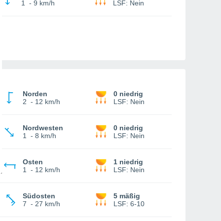
1
-
9 km/h
LSF:
Nein
Norden
0 niedrig
2
-
12 km/h
LSF:
Nein
Nordwesten
0 niedrig
1
-
8 km/h
LSF:
Nein
Osten
1 niedrig
1
-
12 km/h
LSF:
Nein
Südosten
5 mäßig
7
-
27 km/h
LSF:
6-10