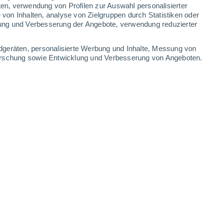
Samstag
8
ten, verwendung von Profilen zur Auswahl personalisierter
on Inhalten, analyse von Zielgruppen durch Statistiken oder
ung und Verbesserung der Angebote, verwendung reduzierter
dgeräten, personalisierte Werbung und Inhalte, Messung von
ritz Am See
forschung sowie Entwicklung und Verbesserung von Angeboten.
22°
klarer Himmel
02:00
gefühlte T.
22°
20°
klarer Himmel
05:00
gefühlte T.
20°
25°
klar
08:00
gefühlte T.
26°
30°
vereinzelt Wolken
11:00
gefühlte T.
29°
60%