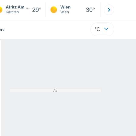
Afritz Am See
Wien
Innsbruck
29°
30°
Kärnten
Wien
Tirol
°C
rt