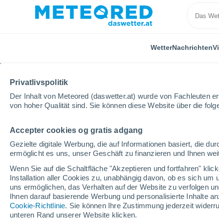
Wetter
Nachrichten
V
Privatlivspolitik
Der Inhalt von Meteored (daswetter.at) wurde von Fachleuten erst
von hoher Qualität sind. Sie können diese Website über die fol
Accepter cookies og gratis adgang
Home
Kärnten
Afritz Am See
Stündlich
Gezielte digitale Werbung, die auf Informationen basiert, die 
ermöglicht es uns, unser Geschäft zu finanzieren und Ihnen weit
Das Wetter für Afritz 
Wenn Sie auf die Schaltfläche "Akzeptieren und fortfahren" kli
Installation aller Cookies zu, unabhängig davon, ob es sich um 
uns ermöglichen, das Verhalten auf der Website zu verfolgen und
Wetter 1 - 7 Tage
Stündlich
Ihnen darauf basierende Werbung und personalisierte Inhalte an
Cookie-Richtlinie
. Sie können Ihre Zustimmung jederzeit widerru
unteren Rand unserer Website klicken.