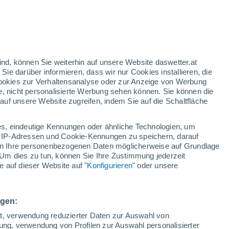
fritz Am See
WIND
NIEDERSCHLAG
12
15
18
21
00
03
06
09
12
15
18
21
00
ind, können Sie weiterhin auf unsere Website daswetter.at
 Sie darüber informieren, dass wir nur Cookies installieren, die
 Cookies zur Verhaltensanalyse oder zur Anzeige von Werbung
e, nicht personalisierte Werbung sehen können. Sie können die
uf unsere Website zugreifen, indem Sie auf die Schaltfläche
s, eindeutige Kennungen oder ähnliche Technologien, um
 IP-Adressen und Cookie-Kennungen zu speichern, darauf
26°
25°
iten Ihre personenbezogenen Daten möglicherweise auf Grundlage
25°
25°
Um dies zu tun, können Sie Ihre Zustimmung jederzeit
22°
 auf dieser Website auf "
Konfigurieren
" oder unsere
22°
20°
19°
18°
18°
17°
16°
16°
ngen:
4.8
ät, verwendung reduzierter Daten zur Auswahl von
2.8
2.6
0.5
bung, verwendung von Profilen zur Auswahl personalisierter
0.4
0.3
0.3
0.1