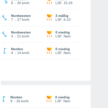
8
-
35 km/h
LSF:
15-25
Nordwesten
3 mäßig
7
-
27 km/h
LSF:
6-10
Nordwesten
0 niedrig
3
-
21 km/h
LSF:
Nein
Norden
0 niedrig
4
-
14 km/h
LSF:
Nein
Norden
0 niedrig
9
-
26 km/h
LSF:
Nein