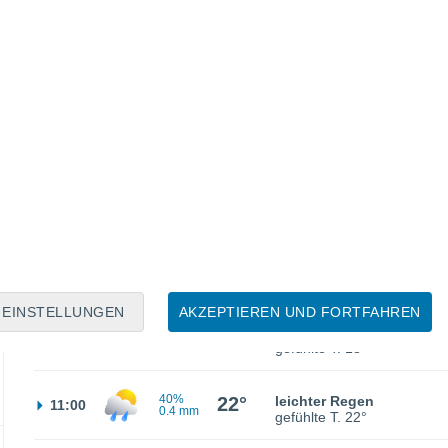
gefühlte T.
17°
40%
16°
leichter Regen
02:00
2.6 mm
gefühlte T.
16°
16°
teilweise bewölkt
05:00
gefühlte T.
16°
EINSTELLUNGEN
AKZEPTIEREN UND FORTFAHREN
18°
teilweise bewölkt
08:00
gefühlte T.
18°
40%
22°
leichter Regen
11:00
0.4 mm
gefühlte T.
22°