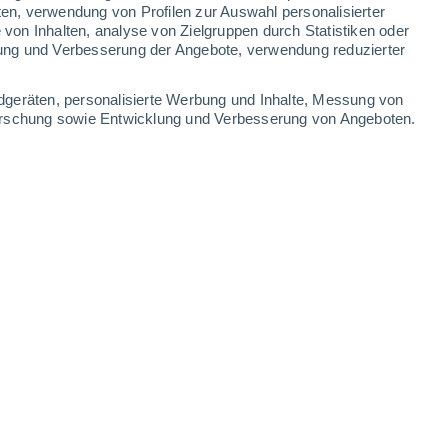
ten, verwendung von Profilen zur Auswahl personalisierter
on Inhalten, analyse von Zielgruppen durch Statistiken oder
33°
/
20°
34°
/
19°
37°
/
20°
36°
/
23°
ung und Verbesserung der Angebote, verwendung reduzierter
-
24
km/h
6
-
20
km/h
10
-
31
km/h
14
-
32
km/h
dgeräten, personalisierte Werbung und Inhalte, Messung von
forschung sowie Entwicklung und Verbesserung von Angeboten.
gust
Südwesten
0 niedrig
2
-
5 km/h
LSF:
nein
Westen
0 niedrig
2
-
5 km/h
LSF:
nein
Nordwesten
1 niedrig
4
-
10 km/h
LSF:
nein
Nordwesten
2 niedrig
2
-
11 km/h
LSF:
nein