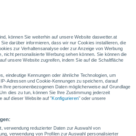
rote Warnstufe
Heute extreme Wetterwarnung
wegen hitze in Aparhant
n
ind, können Sie weiterhin auf unsere Website daswetter.at
 Sie darüber informieren, dass wir nur Cookies installieren, die
 Cookies zur Verhaltensanalyse oder zur Anzeige von Werbung
e, nicht personalisierte Werbung sehen können. Sie können die
uf unsere Website zugreifen, indem Sie auf die Schaltfläche
ules
s, eindeutige Kennungen oder ähnliche Technologien, um
Temperaturen
Regenradar
Satelliten
Wettermodelle
 IP-Adressen und Cookie-Kennungen zu speichern, darauf
iten Ihre personenbezogenen Daten möglicherweise auf Grundlage
Um dies zu tun, können Sie Ihre Zustimmung jederzeit
 auf dieser Website auf "
Konfigurieren
" oder unsere
Sonntag
Montag
Dienstag
Mittwoch
9. Aug
10. Aug
11. Aug
12. Aug
ngen:
ät, verwendung reduzierter Daten zur Auswahl von
bung, verwendung von Profilen zur Auswahl personalisierter