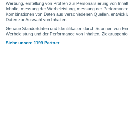
0.5 mm
Werbung, erstellung von Profilen zur Personalisierung von Inhal
Inhalte, messung der Werbeleistung, messung der Performance v
35°
/
24°
33°
/
21°
38°
/
24°
Kombinationen von Daten aus verschiedenen Quellen, entwickl
Daten zur Auswahl von Inhalten.
20
-
44
km/h
13
-
29
km/h
10
9
-
19
km/h
Genaue Standortdaten und Identifikation durch Scannen von En
Werbeleistung und der Performance von Inhalten, Zielgruppen
Siehe unsere 1199 Partner
Das Wetter für Aparhant Heute
, 6. Au
klar
24°
06:00
gefühlte T.
25°
klar
26°
07:00
gefühlte T.
26°
klar
29°
08:00
gefühlte T.
28°
klar
32°
09:00
gefühlte T.
31°