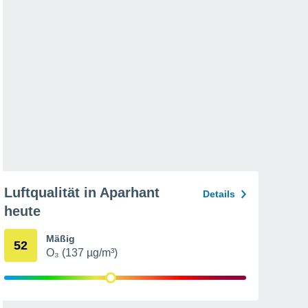
Luftqualität in Aparhant
Details
heute
Mäßig
52
O₃ (137 µg/m³)