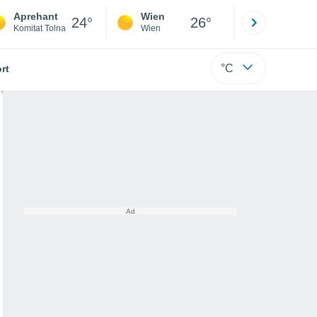
Aprehant
Wien
Innsbruck
24°
26°
Komitat Tolna
Wien
Tirol
°C
rt