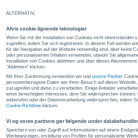
24°
ALTERNATIV,
Südweste
Afvis cookie-lignende teknologier
gefühlte Temperatur 25°
2
-
5 km/h
Wenn Sie mit der Installation von Cookies nicht einverstanden s
zugreifen, indem Sie sich registrieren. In diesem Fall werden wir
für die Navigation auf der Website notwendig sind, aber keine
oder personalisierten Inhalten verwenden, obwohl Sie allgemein
Astronomie
Installation von Cookies ablehnen und über dieses Abonnement a
Das Sternbild Löwe: Wo der Mythos des Herk
auf echte Sterne und Meteoritenschauer trifft
"Ablehnen" klicken.
Mit Ihrer Zustimmung verwenden wir und
unsere Partner
Cookie
Wetter 1 - 7 Tage
Aktuell
Vorhersagekarte für die 
personenbezogene Daten wie Ihren Besuch auf dieser Website,
zuzugreifen und diese zu verarbeiten. Einige Anbieter verarbe
eines berechtigten Interesses, dem Sie widersprechen können. 
widerrufen oder der Datenverarbeitung widersprechen, indem Sie
Morgen
Samstag
Cookie-Richtlinie
Heute
klicken.
7. Aug
8. Aug
6. Aug
Vi og vores partnere gør følgende under databehandli
Speichern von oder Zugriff auf Informationen auf einem Endger
Werbeanzeigen, erstellung von Profilen für personalisierte Wer
60%