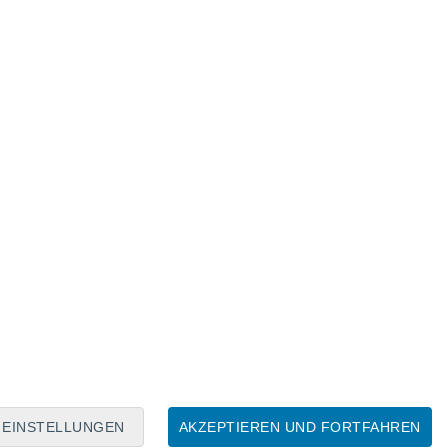
Mondkalender
Mo
Di
Mi
Do
Fr
Sa
So
6
7
8
9
10
11
12
13
14
15
16
17
18
19
EINSTELLUNGEN
AKZEPTIEREN UND FORTFAHREN