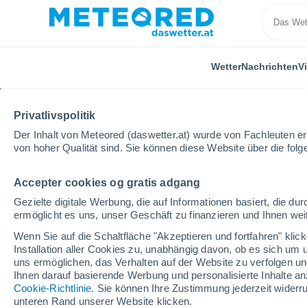
Wetter
Nachrichten
V
Privatlivspolitik
Der Inhalt von Meteored (daswetter.at) wurde von Fachleuten erst
von hoher Qualität sind. Sie können diese Website über die fol
Accepter cookies og gratis adgang
Home
Ungarn
Komitat Tolna
Aparhant
Gezielte digitale Werbung, die auf Informationen basiert, die 
ermöglicht es uns, unser Geschäft zu finanzieren und Ihnen weit
Das Wetter für Aparhan
Wenn Sie auf die Schaltfläche "Akzeptieren und fortfahren" kli
Installation aller Cookies zu, unabhängig davon, ob es sich um 
05:51
Donnerstag
uns ermöglichen, das Verhalten auf der Website zu verfolgen und
Ihnen darauf basierende Werbung und personalisierte Inhalte an
Cookie-Richtlinie
. Sie können Ihre Zustimmung jederzeit widerru
klar
unteren Rand unserer Website klicken.