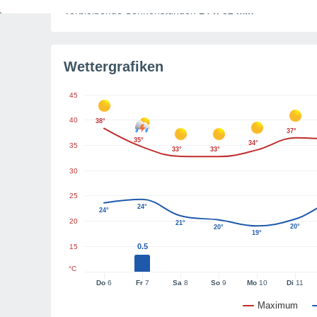
Verbleibende Sonnenstunden
14 h 52 min
Wettergrafiken
45
40
38°
37°
35°
34°
35
33°
33°
30
25
24°
24°
20
21°
20°
20°
19°
0.5
15
°C
Do
6
Fr
7
Sa
8
So
9
Mo
10
Di
11
Maximum