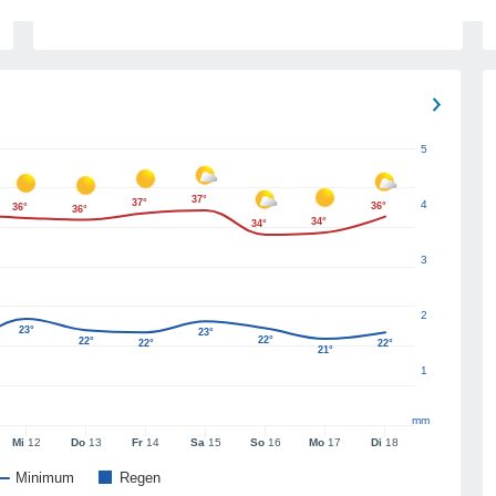
5
37°
37°
4
36°
36°
36°
34°
34°
3
2
23°
23°
22°
22°
22°
22°
21°
1
mm
Mi
12
Do
13
Fr
14
Sa
15
So
16
Mo
17
Di
18
Minimum
Regen