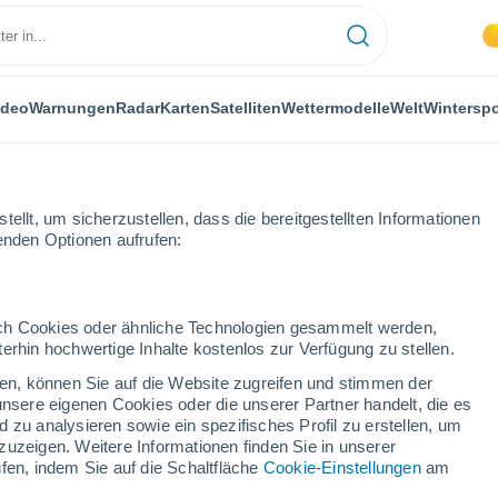
ideo
Warnungen
Radar
Karten
Satelliten
Wettermodelle
Welt
Winterspo
ellt, um sicherzustellen, dass die bereitgestellten Informationen
genden Optionen aufrufen:
durch Cookies oder ähnliche Technologien gesammelt werden,
erhin hochwertige Inhalte kostenlos zur Verfügung zu stellen.
t
cken, können Sie auf die Website zugreifen und stimmen der
unsere eigenen Cookies oder die unserer Partner handelt, die es
...
 zu analysieren sowie ein spezifisches Profil zu erstellen, um
zuzeigen. Weitere Informationen finden Sie in unserer
Stündlich
fen, indem Sie auf die Schaltfläche
Cookie-Einstellungen
am
Klarer Himmel in den nächsten
Stunden