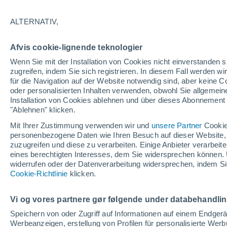
39°
ALTERNATIV,
Süden
Afvis cookie-lignende teknologier
gefühlte Temperatur 39°
6
-
24 km/
Wenn Sie mit der Installation von Cookies nicht einverstanden s
zugreifen, indem Sie sich registrieren. In diesem Fall werden wir
für die Navigation auf der Website notwendig sind, aber keine
oder personalisierten Inhalten verwenden, obwohl Sie allgemein
Astronomie
Installation von Cookies ablehnen und über dieses Abonnement a
Alarm im Weltraum: Der private Satellit, der z
Rettung des Swift-Teleskops der NASA entsan
"Ablehnen" klicken.
wurde
Mit Ihrer Zustimmung verwenden wir und
unsere Partner
Cookie
Wetter 1 - 7 Tage
Aktuell
Vorhersagekarte für die 
personenbezogene Daten wie Ihren Besuch auf dieser Website,
zuzugreifen und diese zu verarbeiten. Einige Anbieter verarbe
eines berechtigten Interesses, dem Sie widersprechen können. 
widerrufen oder der Datenverarbeitung widersprechen, indem Sie
Morgen
Sonntag
Cookie-Richtlinie
Heute
klicken.
8. Aug
9. Aug
7. Aug
Vi og vores partnere gør følgende under databehandli
Speichern von oder Zugriff auf Informationen auf einem Endger
Werbeanzeigen, erstellung von Profilen für personalisierte Wer
50%