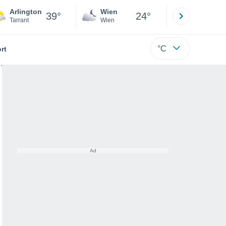
Arlington
Wien
Innsbruck
39°
24°
Tarrant
Wien
Tirol
°C
rt