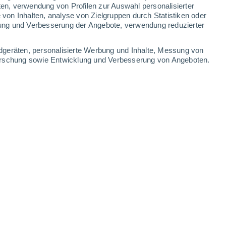
ten, verwendung von Profilen zur Auswahl personalisierter
on Inhalten, analyse von Zielgruppen durch Statistiken oder
39°
/
26°
40°
/
27°
40°
/
27°
41°
/
27°
ung und Verbesserung der Angebote, verwendung reduzierter
-
47
km/h
18
-
40
km/h
18
-
41
km/h
21
-
47
km/h
dgeräten, personalisierte Werbung und Inhalte, Messung von
forschung sowie Entwicklung und Verbesserung von Angeboten.
7. August
en
Süden
4 mäßig
6
-
24 km/h
LSF:
6-10
en
Südosten
2 niedrig
6
-
22 km/h
LSF:
nein
en
Südosten
0 niedrig
7
-
21 km/h
LSF:
nein
en
Südosten
0 niedrig
11
-
24 km/h
LSF:
nein