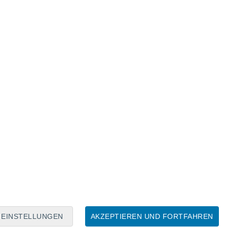
Mondkalender
Mo
Di
Mi
Do
Fr
Sa
So
7
8
9
10
11
12
13
14
15
16
17
18
19
20
EINSTELLUNGEN
AKZEPTIEREN UND FORTFAHREN