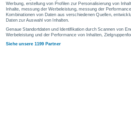
0.8 mm
Werbung, erstellung von Profilen zur Personalisierung von Inhal
Inhalte, messung der Werbeleistung, messung der Performance v
39°
/
28°
38°
/
27°
39°
/
26°
Kombinationen von Daten aus verschiedenen Quellen, entwickl
Daten zur Auswahl von Inhalten.
17
-
35
km/h
14
-
40
km/h
21
17
-
36
km/h
Genaue Standortdaten und Identifikation durch Scannen von En
Werbeleistung und der Performance von Inhalten, Zielgruppen
Siehe unsere 1199 Partner
Das Wetter für Arlington - TX Heute
, 
vereinzelt Wolk
39°
17:00
gefühlte T.
39°
vereinzelt Wolk
38°
18:00
gefühlte T.
39°
vereinzelt Wolk
38°
19:00
gefühlte T.
38°
vereinzelt Wolk
37°
20:00
gefühlte T.
37°