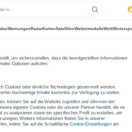
ideo
Warnungen
Radar
Karten
Satelliten
Wettermodelle
Welt
Winterspo
ellt, um sicherzustellen, dass die bereitgestellten Informationen
genden Optionen aufrufen:
durch Cookies oder ähnliche Technologien gesammelt werden,
erhin hochwertige Inhalte kostenlos zur Verfügung zu stellen.
n - TX
cken, können Sie auf die Website zugreifen und stimmen der
unsere eigenen Cookies oder die unserer Partner handelt, die es
...
 zu analysieren sowie ein spezifisches Profil zu erstellen, um
zuzeigen. Weitere Informationen finden Sie in unserer
Stündlich
fen, indem Sie auf die Schaltfläche
Cookie-Einstellungen
am
Bewölkte Abschnitte in den
nächsten Stunden