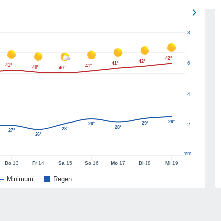
8
42°
42°
6
41°
41°
41°
40°
40°
4
29°
29°
29°
2
28°
28°
27°
26°
mm
Do
13
Fr
14
Sa
15
So
16
Mo
17
Di
18
Mi
19
Minimum
Regen