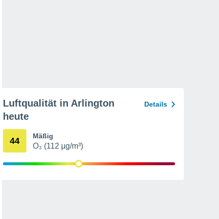
Luftqualität in Arlington
Details
heute
Mäßig
44
O₃ (112 µg/m³)