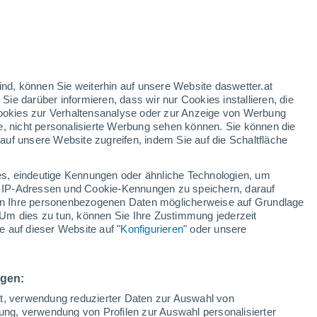
h
ind, können Sie weiterhin auf unsere Website daswetter.at
 Sie darüber informieren, dass wir nur Cookies installieren, die
 Cookies zur Verhaltensanalyse oder zur Anzeige von Werbung
e, nicht personalisierte Werbung sehen können. Sie können die
uf unsere Website zugreifen, indem Sie auf die Schaltfläche
ur
dt
s, eindeutige Kennungen oder ähnliche Technologien, um
Bewölkung
Regenradar
Satelliten
Wettermodelle
 IP-Adressen und Cookie-Kennungen zu speichern, darauf
iten Ihre personenbezogenen Daten möglicherweise auf Grundlage
Um dies zu tun, können Sie Ihre Zustimmung jederzeit
 auf dieser Website auf "
Konfigurieren
" oder unsere
Montag
Dienstag
Mittwoch
Donnerstag
10. Aug
11. Aug
12. Aug
13. Aug
ngen:
ät, verwendung reduzierter Daten zur Auswahl von
bung, verwendung von Profilen zur Auswahl personalisierter