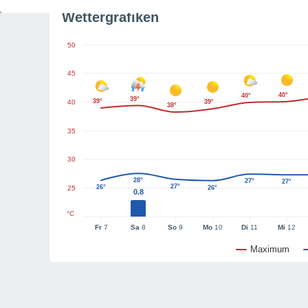
Wettergrafiken
50
45
40°
40°
39°
39°
40
39°
38°
35
30
28°
27°
27°
27°
26°
25
26°
0.8
°C
Fr
7
Sa
8
So
9
Mo
10
Di
11
Mi
12
Maximum