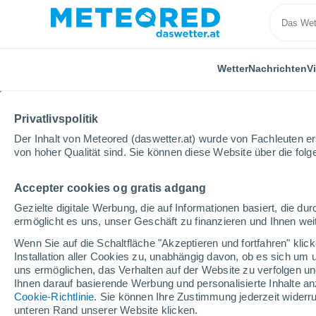
Wetter
Nachrichten
V
Privatlivspolitik
Der Inhalt von Meteored (daswetter.at) wurde von Fachleuten erst
von hoher Qualität sind. Sie können diese Website über die fol
Accepter cookies og gratis adgang
Home
USA
Staat Texas
Arlington
Gezielte digitale Werbung, die auf Informationen basiert, die 
ermöglicht es uns, unser Geschäft zu finanzieren und Ihnen weit
Das Wetter für Arlingto
Wenn Sie auf die Schaltfläche "Akzeptieren und fortfahren" kli
Installation aller Cookies zu, unabhängig davon, ob es sich um 
16:42
Freitag
uns ermöglichen, das Verhalten auf der Website zu verfolgen und
Ihnen darauf basierende Werbung und personalisierte Inhalte an
Cookie-Richtlinie
. Sie können Ihre Zustimmung jederzeit widerru
vereinzelt Wolken
unteren Rand unserer Website klicken.