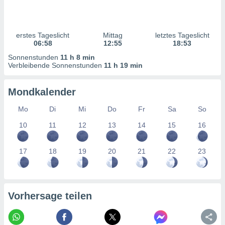
ntwicklung
serung der
g
erstes Tageslicht
Mittag
letztes Tageslicht
 Daten zur
06:58
12:55
18:53
n Inhalten.
Sonnenstunden
11 h 8 min
Verbleibende Sonnenstunden
11 h 19 min
ten und
ion durch
Mondkalender
on
,
Mo
Di
Mi
Do
Fr
Sa
So
erte
10
11
12
13
14
15
16
d Inhalte,
on
ung und der
17
18
19
20
21
22
23
ce von
nforschung
icklung
serung von
Vorhersage teilen
.
sere 1199