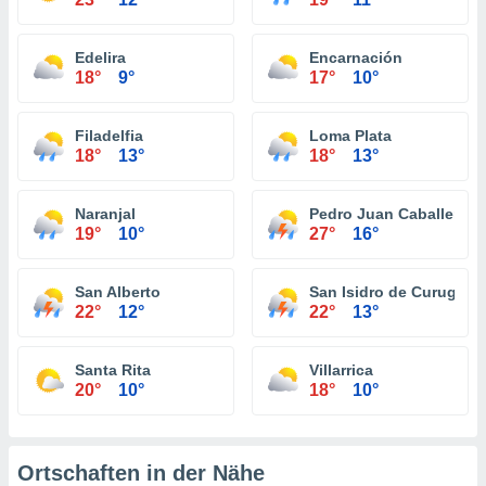
Edelira
Encarnación
18°
9°
17°
10°
Filadelfia
Loma Plata
18°
13°
18°
13°
Naranjal
Pedro Juan Caballero
19°
10°
27°
16°
San Alberto
San Isidro de Curuguat
22°
12°
22°
13°
Santa Rita
Villarrica
20°
10°
18°
10°
Ortschaften in der Nähe