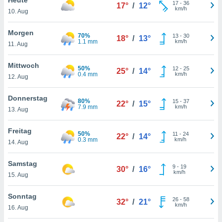
okies oder
17
-
36
17°
/
12°
km/h
10. Aug
 Partner
e es uns
n, das
Morgen
70%
13
-
30
18°
/
13°
uf der
1.1 mm
km/h
11. Aug
 verfolgen
lysieren
Mittwoch
50%
12
-
25
25°
/
14°
0.4 mm
km/h
12. Aug
s Profil zu
um Ihnen
ierende
Donnerstag
80%
15
-
37
22°
/
15°
nd
7.9 mm
km/h
13. Aug
erte Inhalte
. Weitere
Freitag
50%
11
-
24
nen finden
22°
/
14°
0.3 mm
km/h
14. Aug
rer
tlinie
. Sie
Samstag
e
9
-
19
30°
/
16°
km/h
 jederzeit
15. Aug
, indem Sie
altfläche
Sonntag
26
-
58
stellungen
32°
/
21°
km/h
16. Aug
n Rand
bsite