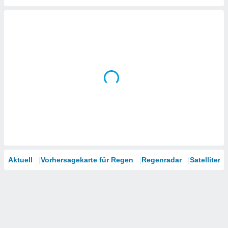
tner
Aktuell
Vorhersagekarte für Regen
Regenradar
Satelliten