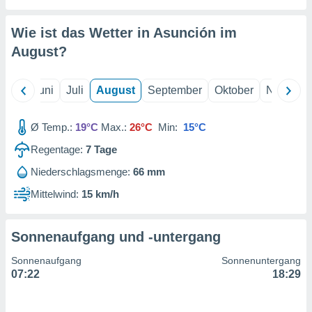
von
erte
Wie ist das Wetter in Asunción im
verwendung
August
?
n zur
erter
Mai
Juni
Juli
August
September
Oktober
Novembe
rstellung
n zur
ierung von
Ø Temp.:
19°C
Max.:
26°C
Min:
15°C
verwendung
n zur
Regentage:
7
Tage
Niederschlagsmenge:
66 mm
erter
essung der
Mittelwind:
15 km/h
ung,
er
ce von
Sonnenaufgang und -untergang
analyse von
n durch
Sonnenaufgang
Sonnenuntergang
 oder
07:22
18:29
onen von
nen