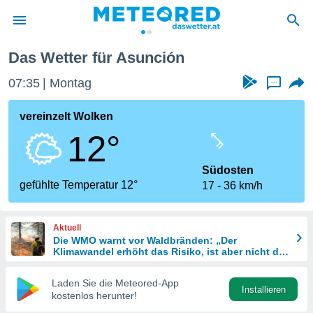
Das Wetter für Asunción
politik
07:35
Montag
...
von
at) wurde
vereinzelt Wolken
uten
12°
m
llen, dass
estellten
Südosten
nen von
gefühlte Temperatur 12°
17
36 km/h
tät sind.
 diese
er die
Aktuell
Optionen
Die WMO warnt vor Waldbränden: „Der
Klimawandel erhöht das Risiko, ist aber nicht die
einzige Ursache“
 cookies
Laden Sie die Meteored-App
s adgang
Installieren
kostenlos herunter!
gitale