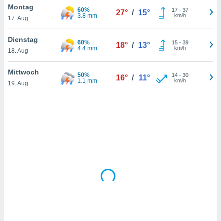
Montag
60%
17
-
37
27°
/
15°
3.8 mm
km/h
17. Aug
IV,
Dienstag
60%
15
-
39
18°
/
13°
kie-
4.4 mm
km/h
18. Aug
er
Mittwoch
50%
14
-
30
16°
/
11°
it der
1.1 mm
km/h
19. Aug
n von
cht
den sind,
 weiterhin
 Website
t
 indem Sie
ieren. In
l werden
über
, dass wir
s
, die für die
auf der
twendig