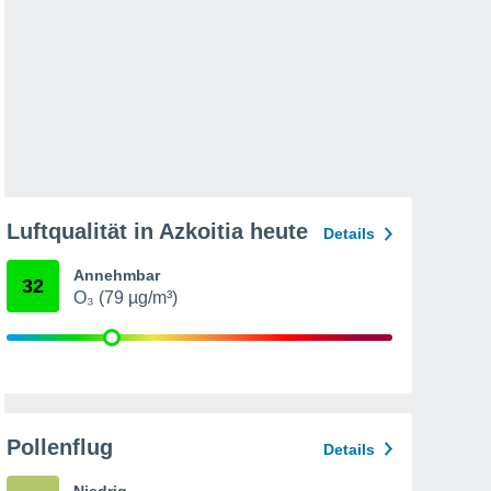
Luftqualität in Azkoitia heute
Details
Annehmbar
32
O₃ (79 µg/m³)
Pollenflug
Details
Niedrig