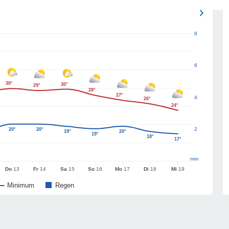
8
6
30°
30°
29°
28°
27°
4
26°
24°
2
20°
20°
19°
20°
19°
18°
17°
mm
Do
13
Fr
14
Sa
15
So
16
Mo
17
Di
18
Mi
19
Minimum
Regen