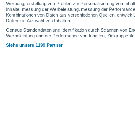
0.4 mm
Werbung, erstellung von Profilen zur Personalisierung von Inhal
Inhalte, messung der Werbeleistung, messung der Performance v
31°
/
16°
29°
/
18°
27°
/
16°
Kombinationen von Daten aus verschiedenen Quellen, entwickl
Daten zur Auswahl von Inhalten.
11
-
31
km/h
14
-
39
km/h
11
11
-
32
km/h
Genaue Standortdaten und Identifikation durch Scannen von En
Werbeleistung und der Performance von Inhalten, Zielgruppen
Siehe unsere 1199 Partner
Das Wetter für Azkoitia Heute
, 7. Aug
teilweise bewölkt
18°
05:00
gefühlte T.
18°
teilweise bewölkt
17°
06:00
gefühlte T.
17°
teilweise bewölkt
17°
08:00
gefühlte T.
17°
klar
24°
11:00
gefühlte T.
25°