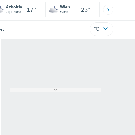
Azkoitia
Wien
Innsbruck
17°
23°
Gipuzkoa
Wien
Tirol
°C
rt