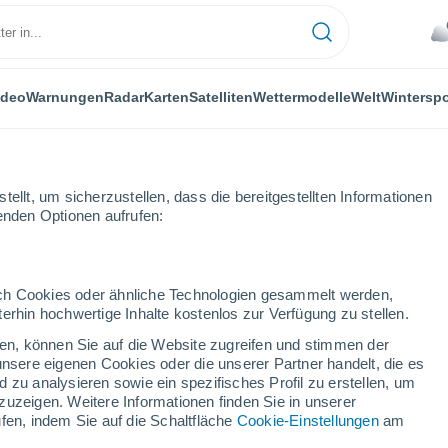
ideo
Warnungen
Radar
Karten
Satelliten
Wettermodelle
Welt
Winterspo
ellt, um sicherzustellen, dass die bereitgestellten Informationen
genden Optionen aufrufen:
tia
durch Cookies oder ähnliche Technologien gesammelt werden,
erhin hochwertige Inhalte kostenlos zur Verfügung zu stellen.
cken, können Sie auf die Website zugreifen und stimmen der
unsere eigenen Cookies oder die unserer Partner handelt, die es
...
 zu analysieren sowie ein spezifisches Profil zu erstellen, um
zuzeigen. Weitere Informationen finden Sie in unserer
Stündlich
fen, indem Sie auf die Schaltfläche
Cookie-Einstellungen
am
Bewölkter Himmel für die
nächsten Stunden