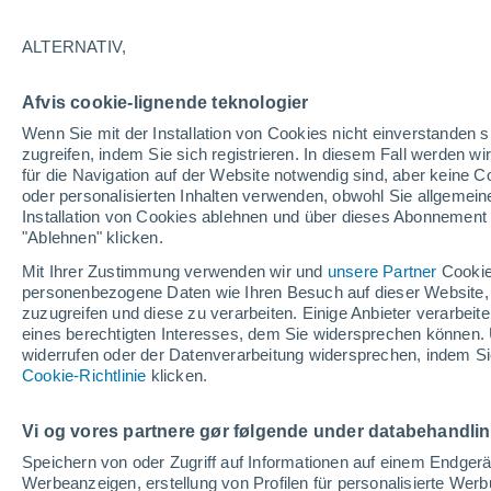
18°
ALTERNATIV,
abneh. Mo
Afvis cookie-lignende teknologier
Beleuchtet
gefühlte Temperatur 18°
Wenn Sie mit der Installation von Cookies nicht einverstanden s
zugreifen, indem Sie sich registrieren. In diesem Fall werden wir
für die Navigation auf der Website notwendig sind, aber keine
oder personalisierten Inhalten verwenden, obwohl Sie allgemein
Pflanzen
Installation von Cookies ablehnen und über dieses Abonnement a
Die gewöhnlichen Küchenabfälle, die Wespe
Spinnen von Ihrer Terrasse fernhalten
"Ablehnen" klicken.
Mit Ihrer Zustimmung verwenden wir und
unsere Partner
Cookie
Wetter 1 - 7 Tage
Aktuell
Vorhersagekarte für die 
personenbezogene Daten wie Ihren Besuch auf dieser Website,
zuzugreifen und diese zu verarbeiten. Einige Anbieter verarbe
eines berechtigten Interesses, dem Sie widersprechen können. 
widerrufen oder der Datenverarbeitung widersprechen, indem Sie
Morgen
Sonntag
Cookie-Richtlinie
Heute
klicken.
8. Aug
9. Aug
7. Aug
Vi og vores partnere gør følgende under databehandli
Speichern von oder Zugriff auf Informationen auf einem Endger
Werbeanzeigen, erstellung von Profilen für personalisierte Wer
70%