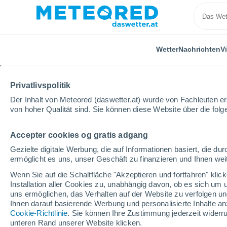
Wetter
Nachrichten
V
Privatlivspolitik
Der Inhalt von Meteored (daswetter.at) wurde von Fachleuten erst
von hoher Qualität sind. Sie können diese Website über die fol
Accepter cookies og gratis adgang
Home
Spanien
Baskenland
Gipuzkoa
Azkoi
Gezielte digitale Werbung, die auf Informationen basiert, die 
ermöglicht es uns, unser Geschäft zu finanzieren und Ihnen weit
Das Wetter für Azkoitia
Wenn Sie auf die Schaltfläche "Akzeptieren und fortfahren" kli
Installation aller Cookies zu, unabhängig davon, ob es sich um 
05:23
Freitag
uns ermöglichen, das Verhalten auf der Website zu verfolgen und
Ihnen darauf basierende Werbung und personalisierte Inhalte an
Cookie-Richtlinie
. Sie können Ihre Zustimmung jederzeit widerru
teilweise bewölkt
unteren Rand unserer Website klicken.