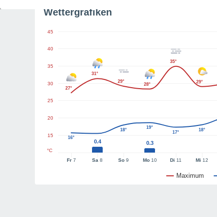
Wettergrafiken
45
40
35°
35
31°
29°
29°
30
28°
27°
25
20
19°
18°
18°
17°
15
16°
0.4
0.3
°C
Fr
7
Sa
8
So
9
Mo
10
Di
11
Mi
12
Maximum