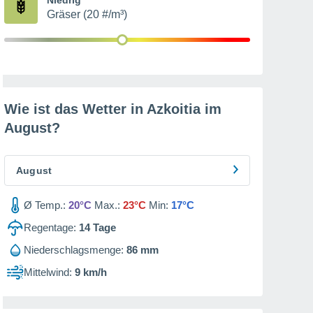
Gräser (20 #/m³)
Wie ist das Wetter in Azkoitia im
August
?
August
Ø Temp.:
20°C
Max.:
23°C
Min:
17°C
Regentage:
14
Tage
Niederschlagsmenge:
86 mm
Mittelwind:
9 km/h