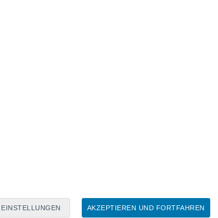
Mondkalender
Mo
Di
Mi
Do
Fr
Sa
So
7
8
9
10
11
12
13
14
15
16
17
18
19
20
EINSTELLUNGEN
AKZEPTIEREN UND FORTFAHREN