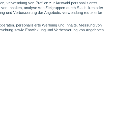
0.3 mm
ten, verwendung von Profilen zur Auswahl personalisierter
on Inhalten, analyse von Zielgruppen durch Statistiken oder
28°
/
19°
35°
/
17°
29°
/
18°
30°
/
20°
ung und Verbesserung der Angebote, verwendung reduzierter
-
33
km/h
11
-
38
km/h
12
-
35
km/h
10
-
35
km/h
dgeräten, personalisierte Werbung und Inhalte, Messung von
forschung sowie Entwicklung und Verbesserung von Angeboten.
ust
Süden
0 niedrig
2
-
5 km/h
LSF:
nein
Süden
0 niedrig
2
-
6 km/h
LSF:
nein
Südosten
0 niedrig
3
-
10 km/h
LSF:
nein
Nordosten
4 mäßig
6
-
19 km/h
LSF:
6-10