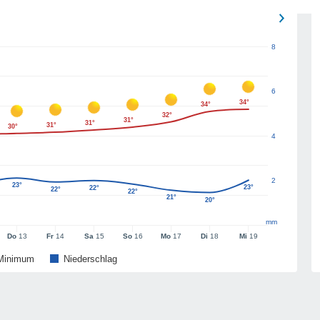
8
6
34°
34°
32°
31°
31°
31°
30°
4
2
23°
23°
22°
22°
22°
21°
20°
mm
Do
13
Fr
14
Sa
15
So
16
Mo
17
Di
18
Mi
19
Minimum
Niederschlag