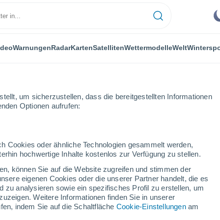
ideo
Warnungen
Radar
Karten
Satelliten
Wettermodelle
Welt
Winterspo
ellt, um sicherzustellen, dass die bereitgestellten Informationen
genden Optionen aufrufen:
Benalmádena
durch Cookies oder ähnliche Technologien gesammelt werden,
erhin hochwertige Inhalte kostenlos zur Verfügung zu stellen.
ádena
cken, können Sie auf die Website zugreifen und stimmen der
unsere eigenen Cookies oder die unserer Partner handelt, die es
...
 zu analysieren sowie ein spezifisches Profil zu erstellen, um
zuzeigen. Weitere Informationen finden Sie in unserer
Stündlich
fen, indem Sie auf die Schaltfläche
Cookie-Einstellungen
am
Klarer Himmel in den nächsten
Stunden