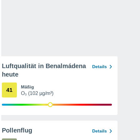
Luftqualität in Benalmádena
Details
heute
Mäßig
41
O₃ (102 µg/m³)
Pollenflug
Details