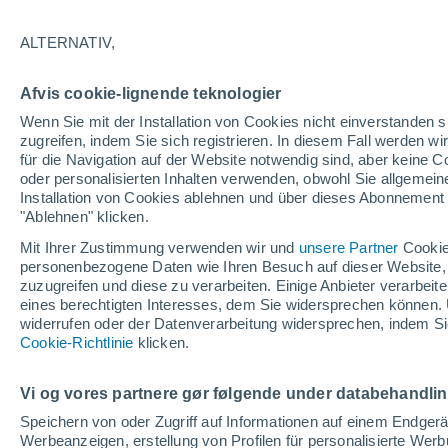
23°
ALTERNATIV,
abneh. Mo
Afvis cookie-lignende teknologier
Beleuchtet
gefühlte Temperatur 24°
Wenn Sie mit der Installation von Cookies nicht einverstanden s
zugreifen, indem Sie sich registrieren. In diesem Fall werden wir
für die Navigation auf der Website notwendig sind, aber keine
oder personalisierten Inhalten verwenden, obwohl Sie allgemein
Pflanzen
Installation von Cookies ablehnen und über dieses Abonnement a
Die gewöhnlichen Küchenabfälle, die Wespe
Spinnen von Ihrer Terrasse fernhalten
"Ablehnen" klicken.
Mit Ihrer Zustimmung verwenden wir und
unsere Partner
Cookie
Wetter 1 - 7 Tage
Aktuell
Vorhersagekarte für die 
personenbezogene Daten wie Ihren Besuch auf dieser Website,
zuzugreifen und diese zu verarbeiten. Einige Anbieter verarbe
eines berechtigten Interesses, dem Sie widersprechen können. 
widerrufen oder der Datenverarbeitung widersprechen, indem Sie
Morgen
Sonntag
Cookie-Richtlinie
Heute
klicken.
8. Aug
9. Aug
7. Aug
Vi og vores partnere gør følgende under databehandli
Speichern von oder Zugriff auf Informationen auf einem Endger
Werbeanzeigen, erstellung von Profilen für personalisierte Wer