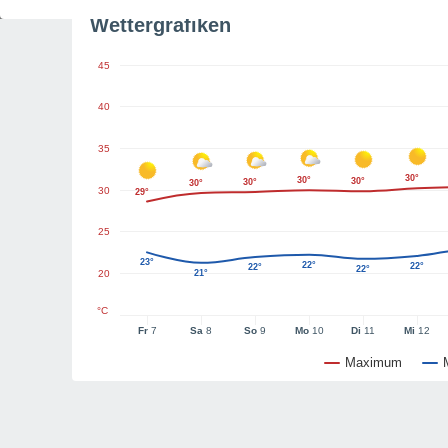
Wettergrafiken
45
40
35
30°
30°
30°
30°
30°
30
29°
25
23°
22°
22°
22°
22°
20
21°
°C
Fr
7
Sa
8
So
9
Mo
10
Di
11
Mi
12
Maximum