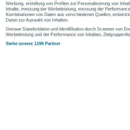
Werbung, erstellung von Profilen zur Personalisierung von Inhal
Inhalte, messung der Werbeleistung, messung der Performance v
30°
/
21°
30°
/
22°
29°
/
23°
Kombinationen von Daten aus verschiedenen Quellen, entwickl
Daten zur Auswahl von Inhalten.
9
-
27
km/h
9
-
26
km/h
9
10
-
29
km/h
Genaue Standortdaten und Identifikation durch Scannen von En
Werbeleistung und der Performance von Inhalten, Zielgruppen
Siehe unsere 1199 Partner
Das Wetter für Benalmádena Heute
, 
klarer Himmel
23°
07:00
gefühlte T.
24°
klar
23°
08:00
gefühlte T.
25°
klar
25°
09:00
gefühlte T.
26°
klar
27°
11:00
gefühlte T.
28°