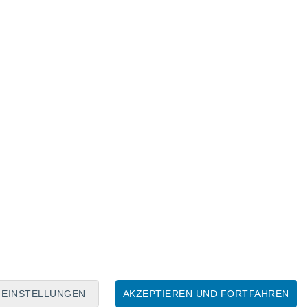
Mondkalender
Mo
Di
Mi
Do
Fr
Sa
So
7
8
9
10
11
12
13
14
15
16
17
18
19
20
EINSTELLUNGEN
AKZEPTIEREN UND FORTFAHREN