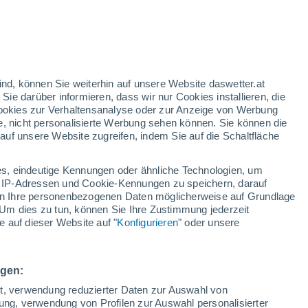
nd
:
35%
ind, können Sie weiterhin auf unsere Website daswetter.at
 Sie darüber informieren, dass wir nur Cookies installieren, die
 Cookies zur Verhaltensanalyse oder zur Anzeige von Werbung
e, nicht personalisierte Werbung sehen können. Sie können die
uf unsere Website zugreifen, indem Sie auf die Schaltfläche
n und
s, eindeutige Kennungen oder ähnliche Technologien, um
Temperaturen
Regenradar
Satelliten
Wettermodelle
 IP-Adressen und Cookie-Kennungen zu speichern, darauf
iten Ihre personenbezogenen Daten möglicherweise auf Grundlage
Um dies zu tun, können Sie Ihre Zustimmung jederzeit
 auf dieser Website auf "
Konfigurieren
" oder unsere
Montag
Dienstag
Mittwoch
Donnerstag
10. Aug
11. Aug
12. Aug
13. Aug
ngen:
ät, verwendung reduzierter Daten zur Auswahl von
bung, verwendung von Profilen zur Auswahl personalisierter