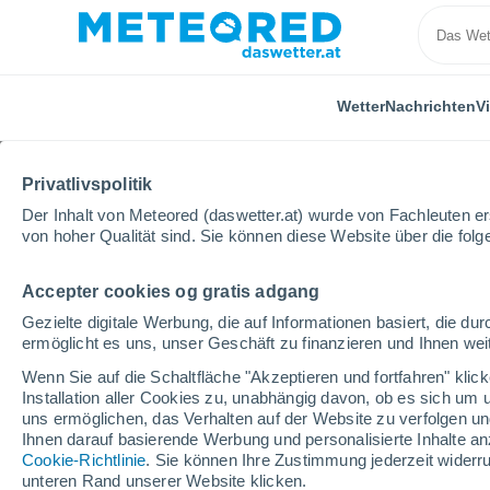
Wetter
Nachrichten
V
Privatlivspolitik
Der Inhalt von Meteored (daswetter.at) wurde von Fachleuten erst
von hoher Qualität sind. Sie können diese Website über die fol
Accepter cookies og gratis adgang
Home
Spanien
Andalusien
Provinz Málaga
Gezielte digitale Werbung, die auf Informationen basiert, die 
ermöglicht es uns, unser Geschäft zu finanzieren und Ihnen weit
Das Wetter für Benalm
Wenn Sie auf die Schaltfläche "Akzeptieren und fortfahren" kli
Installation aller Cookies zu, unabhängig davon, ob es sich um 
06:45
Freitag
uns ermöglichen, das Verhalten auf der Website zu verfolgen und
Ihnen darauf basierende Werbung und personalisierte Inhalte an
Cookie-Richtlinie
. Sie können Ihre Zustimmung jederzeit widerru
klarer Himmel
unteren Rand unserer Website klicken.