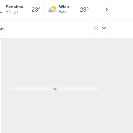
Benalmádena
Wien
Innsbruck
23°
23°
Málaga
Wien
Tirol
°C
rt