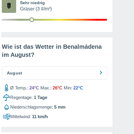
Sehr niedrig
Gräser (3 #/m³)
Wie ist das Wetter in Benalmádena
im
August
?
August
Ø Temp.:
24°C
Max.:
26°C
Min:
22°C
Regentage:
1
Tage
Niederschlagsmenge:
5 mm
Mittelwind:
11 km/h