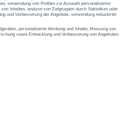
ten, verwendung von Profilen zur Auswahl personalisierter
on Inhalten, analyse von Zielgruppen durch Statistiken oder
30°
/
22°
30°
/
22°
30°
/
22°
30°
/
23°
ung und Verbesserung der Angebote, verwendung reduzierter
-
28
km/h
9
-
29
km/h
8
-
28
km/h
9
-
32
km/h
dgeräten, personalisierte Werbung und Inhalte, Messung von
forschung sowie Entwicklung und Verbesserung von Angeboten.
7. August
Norden
0 niedrig
3
-
7 km/h
LSF:
nein
Norden
0 niedrig
5
-
12 km/h
LSF:
nein
Norden
1 niedrig
5
-
15 km/h
LSF:
nein
Osten
3 mäßig
6
-
20 km/h
LSF:
6-10