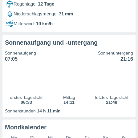
ntwicklung
Regentage:
12
Tage
serung der
Niederschlagsmenge:
71 mm
g
Mittelwind:
10 km/h
 Daten zur
n Inhalten.
Sonnenaufgang und -untergang
ten und
Sonnenaufgang
Sonnenuntergang
ion durch
07:05
21:16
on
,
erte
d Inhalte,
on
ung und der
ce von
erstes Tageslicht
Mittag
letztes Tageslicht
06:33
14:11
21:48
nforschung
Sonnenstunden
14 h 11 min
icklung
serung von
.
Mondkalender
sere 1199
Mo
Di
Mi
Do
Fr
Sa
So