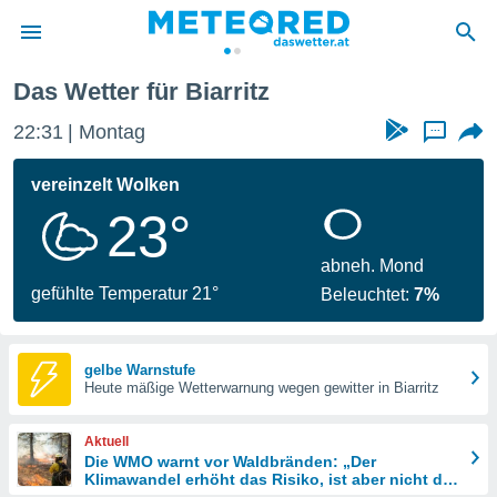
Biarritz
Das Wetter für Biarritz
politik
22:31
Montag
...
von
at) wurde
vereinzelt Wolken
uten
23°
m
llen, dass
estellten
abneh. Mond
nen von
gefühlte Temperatur 21°
Beleuchtet:
7%
tät sind.
 diese
er die
Optionen
gelbe Warnstufe
Heute mäßige Wetterwarnung wegen gewitter in Biarritz
 cookies
Aktuell
s adgang
Die WMO warnt vor Waldbränden: „Der
Klimawandel erhöht das Risiko, ist aber nicht die
gitale