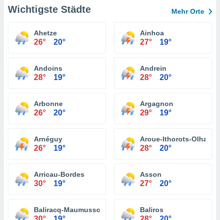
Wichtigste Städte
Mehr Orte
Ahetze
Ainhoa
26°
20°
27°
19°
Andoins
Andrein
28°
19°
28°
20°
Arbonne
Argagnon
26°
20°
29°
19°
Arnéguy
Aroue-Ithorots-Olhaïby
26°
19°
28°
20°
Arricau-Bordes
Asson
30°
19°
27°
20°
Baliracq-Maumusson
Baliros
30°
19°
28°
20°