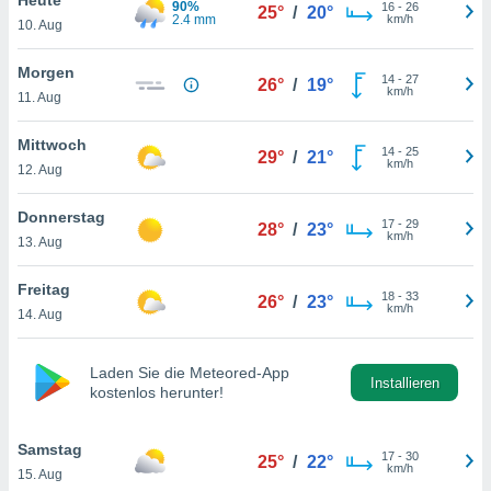
90%
okies oder
16
-
26
25°
/
20°
2.4 mm
km/h
10. Aug
 Partner
e es uns
n, das
Morgen
14
-
27
26°
/
19°
uf der
km/h
11. Aug
 verfolgen
lysieren
Mittwoch
14
-
25
29°
/
21°
km/h
12. Aug
s Profil zu
um Ihnen
ierende
Donnerstag
17
-
29
28°
/
23°
nd
km/h
13. Aug
erte Inhalte
. Weitere
Freitag
18
-
33
nen finden
26°
/
23°
km/h
14. Aug
rer
tlinie
. Sie
e
Laden Sie die Meteored-App
 jederzeit
Installieren
kostenlos herunter!
, indem Sie
altfläche
stellungen
Samstag
17
-
30
25°
/
22°
n Rand
km/h
15. Aug
bsite