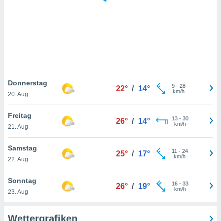
keine
r
analyse
nzeige von
der
erten
erwenden,
 nicht
Donnerstag
9
-
28
22°
/
14°
erte
km/h
20. Aug
ehen
e können
Freitag
13
-
30
ation von
26°
/
14°
km/h
21. Aug
lehnen und
s
t auf
Samstag
11
-
24
25°
/
17°
site
km/h
22. Aug
 indem Sie
altfläche
Sonntag
16
-
33
 klicken.
26°
/
19°
km/h
23. Aug
Zustimmung
wir und
Wettergrafiken
tner