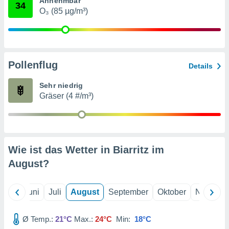
Annehmbar
von
34
O₃ (85 µg/m³)
erte
verwendung
n zur
erter
Pollenflug
Details
rstellung
n zur
Sehr niedrig
ierung von
Gräser (4 #/m³)
verwendung
n zur
erter
essung der
ung,
Wie ist das Wetter in Biarritz im
er
August
?
ce von
analyse von
n durch
Mai
Juni
Juli
August
September
Oktober
Novembe
 oder
onen von
Ø Temp.:
21°C
Max.:
24°C
Min:
18°C
nen