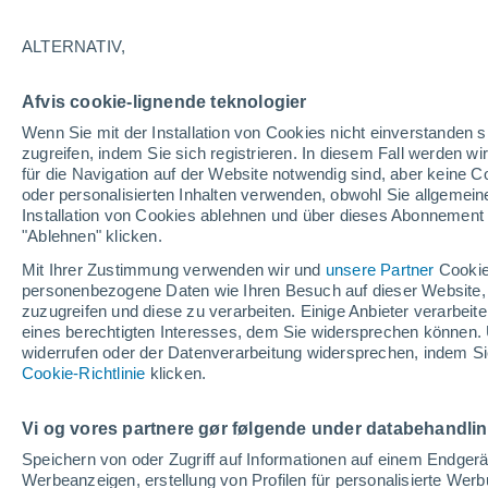
ALTERNATIV,
Majdanpek
Afvis cookie-lignende teknologier
Wenn Sie mit der Installation von Cookies nicht einverstanden s
zugreifen, indem Sie sich registrieren. In diesem Fall werden wir
Vlaol
für die Navigation auf der Website notwendig sind, aber keine
oder personalisierten Inhalten verwenden, obwohl Sie allgemein
Installation von Cookies ablehnen und über dieses Abonnement a
"Ablehnen" klicken.
Mit Ihrer Zustimmung verwenden wir und
unsere Partner
Cookie
personenbezogene Daten wie Ihren Besuch auf dieser Website,
zuzugreifen und diese zu verarbeiten. Einige Anbieter verarbe
eines berechtigten Interesses, dem Sie widersprechen können. 
widerrufen oder der Datenverarbeitung widersprechen, indem Sie
Cookie-Richtlinie
klicken.
31°
19°
Tekija
Vi og vores partnere gør følgende under databehandli
Speichern von oder Zugriff auf Informationen auf einem Endger
Werbeanzeigen, erstellung von Profilen für personalisierte Wer