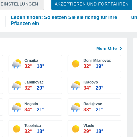
PFLANZEN
P
EINSTELLUNGEN
AKZEPTIEREN UND FORTFAHREN
Eierschalen können in Ihrem Garten ein zweites
Di
Leben finden: So setzen Sie sie richtig für Ihre
un
Pflanzen ein
Mehr Orte
Crnajka
Donji Milanovac
32°
18°
32°
19°
Jabukovac
Kladovo
32°
20°
34°
20°
Negotin
Radujevac
34°
21°
33°
21°
Topolnica
Vlaole
32°
18°
29°
18°