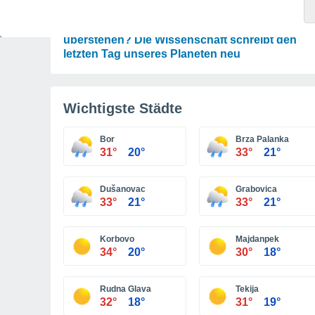
ASTRONOMIE
Wird die Erde den Untergang der Sonne
überstehen? Die Wissenschaft schreibt den
letzten Tag unseres Planeten neu
Wichtigste Städte
Bor
Brza Palanka
31°
20°
33°
21°
Dušanovac
Grabovica
33°
21°
33°
21°
Korbovo
Majdanpek
34°
20°
30°
18°
Rudna Glava
Tekija
32°
18°
31°
19°