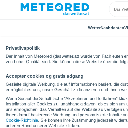
Wetter
Nachrichten
V
Privatlivspolitik
Der Inhalt von Meteored (daswetter.at) wurde von Fachleuten erst
von hoher Qualität sind. Sie können diese Website über die fol
Accepter cookies og gratis adgang
Home
Serbien
Borski
Gezielte digitale Werbung, die auf Informationen basiert, die 
ermöglicht es uns, unser Geschäft zu finanzieren und Ihnen weit
Wetter für Borski
Wenn Sie auf die Schaltfläche "Akzeptieren und fortfahren" kli
Installation aller Cookies zu, unabhängig davon, ob es sich um 
uns ermöglichen, das Verhalten auf der Website zu verfolgen und
Heute, 8. August
Tageswetter
Symbole
Ihnen darauf basierende Werbung und personalisierte Inhalte an
Cookie-Richtlinie
. Sie können Ihre Zustimmung jederzeit widerru
unteren Rand unserer Website klicken.