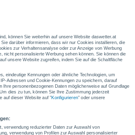
33°
19°
21°
30°
Donji
Brza
18°
Milanovac
Palanka
32°
29°
18°
ind, können Sie weiterhin auf unsere Website daswetter.at
18°
Crnajka
34°
 Sie darüber informieren, dass wir nur Cookies installieren, die
e
21°
 Cookies zur Verhaltensanalyse oder zur Anzeige von Werbung
Negotin
e, nicht personalisierte Werbung sehen können. Sie können die
uf unsere Website zugreifen, indem Sie auf die Schaltfläche
31°
20°
s, eindeutige Kennungen oder ähnliche Technologien, um
Bor
 IP-Adressen und Cookie-Kennungen zu speichern, darauf
iten Ihre personenbezogenen Daten möglicherweise auf Grundlage
Um dies zu tun, können Sie Ihre Zustimmung jederzeit
 auf dieser Website auf "
Konfigurieren
" oder unsere
ngen:
ät, verwendung reduzierter Daten zur Auswahl von
bung, verwendung von Profilen zur Auswahl personalisierter