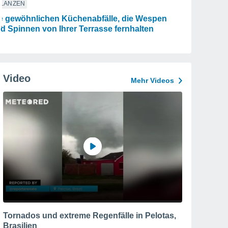
FLANZEN
e gewöhnlichen Küchenabfälle, die Wespen
d Spinnen von Ihrer Terrasse fernhalten
Video
Mehr Videos
Tornados und extreme Regenfälle in Pelotas,
Brasilien