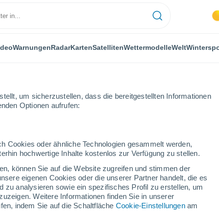
ideo
Warnungen
Radar
Karten
Satelliten
Wettermodelle
Welt
Winterspo
ellt, um sicherzustellen, dass die bereitgestellten Informationen
genden Optionen aufrufen:
durch Cookies oder ähnliche Technologien gesammelt werden,
erhin hochwertige Inhalte kostenlos zur Verfügung zu stellen.
cken, können Sie auf die Website zugreifen und stimmen der
unsere eigenen Cookies oder die unserer Partner handelt, die es
34°
 zu analysieren sowie ein spezifisches Profil zu erstellen, um
20°
zuzeigen. Weitere Informationen finden Sie in unserer
Kladovo
fen, indem Sie auf die Schaltfläche
Cookie-Einstellungen
am
32°