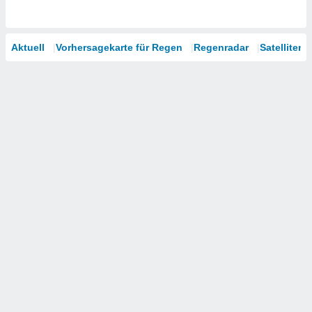
Aktuell
Vorhersagekarte für Regen
Regenradar
Satelliten