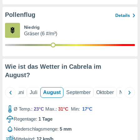
von
erte
Pollenflug
Details
verwendung
n zur
Niedrig
Gräser (6 #/m³)
erter
rstellung
n zur
ierung von
verwendung
Wie ist das Wetter in Cabrela im
n zur
August
?
erter
essung der
ung,
Mai
Juni
Juli
August
September
Oktober
Novembe
er
ce von
analyse von
Ø Temp.:
23°C
Max.:
31°C
Min:
17°C
n durch
Regentage:
1
Tage
 oder
onen von
Niederschlagsmenge:
5 mm
nen
Mittelwind:
12 km/h