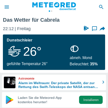
Das Wetter für Cabrela
politik
22:12
Freitag
...
von
at) wurde
Dunstschleier
uten
26°
m
llen, dass
estellten
abneh. Mond
nen von
gefühlte Temperatur 26°
Beleuchtet:
35%
tät sind.
 diese
er die
Astronomie
Optionen
Alarm im Weltraum: Der private Satellit, der zur
Rettung des Swift-Teleskops der NASA entsandt
wurde
 cookies
Laden Sie die Meteored-App
s adgang
Installieren
kostenlos herunter!
gitale