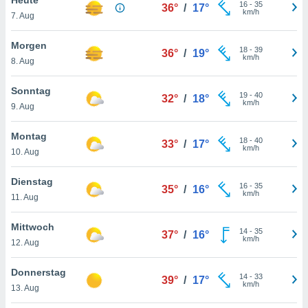
okies oder
16
-
35
36°
/
17°
km/h
7. Aug
 Partner
e es uns
n, das
Morgen
18
-
39
36°
/
19°
uf der
km/h
8. Aug
 verfolgen
lysieren
Sonntag
19
-
40
32°
/
18°
km/h
9. Aug
s Profil zu
um Ihnen
ierende
Montag
18
-
40
33°
/
17°
nd
km/h
10. Aug
erte Inhalte
. Weitere
Dienstag
16
-
35
nen finden
35°
/
16°
km/h
11. Aug
rer
tlinie
. Sie
Mittwoch
e
14
-
35
37°
/
16°
km/h
 jederzeit
12. Aug
, indem Sie
altfläche
Donnerstag
14
-
33
stellungen
39°
/
17°
km/h
13. Aug
n Rand
bsite