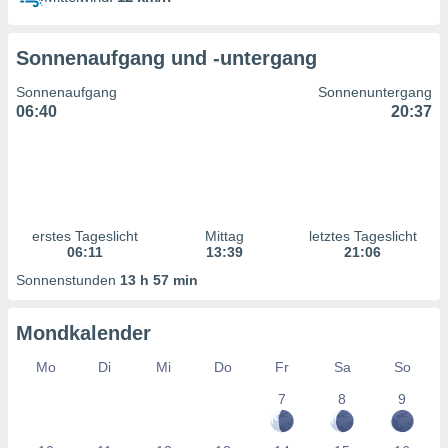
ntwicklung
serung der
Sonnenaufgang und -untergang
g
 Daten zur
Sonnenaufgang
Sonnenuntergang
n Inhalten.
06:40
20:37
ten und
ion durch
on
,
erte
erstes Tageslicht
Mittag
letztes Tageslicht
d Inhalte,
06:11
13:39
21:06
on
Sonnenstunden
13 h 57 min
ung und der
ce von
Mondkalender
nforschung
icklung
Mo
Di
Mi
Do
Fr
Sa
So
serung von
7
8
9
.
sere 1199