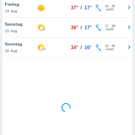
Freitag
16
-
35
37°
/
17°
km/h
14. Aug
IV,
Samstag
17
-
38
36°
/
17°
kie-
km/h
15. Aug
er
Sonntag
15
-
36
34°
/
16°
it der
km/h
16. Aug
n von
cht
den sind,
 weiterhin
 Website
t
 indem Sie
ieren. In
l werden
über
, dass wir
s
, die für die
auf der
twendig