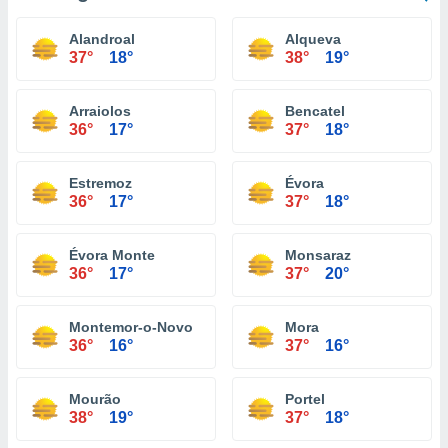
Alandroal
Alqueva
37°
18°
38°
19°
Arraiolos
Bencatel
36°
17°
37°
18°
Estremoz
Évora
36°
17°
37°
18°
Évora Monte
Monsaraz
36°
17°
37°
20°
Montemor-o-Novo
Mora
36°
16°
37°
16°
Mourão
Portel
38°
19°
37°
18°