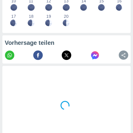
10
11
12
13
14
15
16
tner
17
18
19
20
Vorhersage teilen