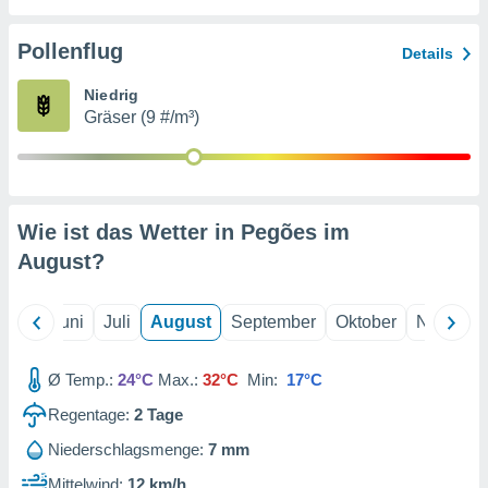
von
erte
Pollenflug
Details
verwendung
n zur
Niedrig
Gräser (9 #/m³)
erter
rstellung
n zur
ierung von
verwendung
Wie ist das Wetter in Pegões im
n zur
August
?
erter
essung der
ung,
Mai
Juni
Juli
August
September
Oktober
Novembe
er
ce von
analyse von
Ø Temp.:
24°C
Max.:
32°C
Min:
17°C
n durch
Regentage:
2
Tage
 oder
onen von
Niederschlagsmenge:
7 mm
nen
Mittelwind:
12 km/h