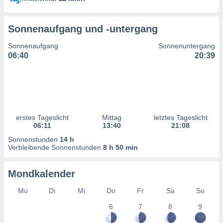
ntwicklung
serung der
Sonnenaufgang und -untergang
g
 Daten zur
Sonnenaufgang
Sonnenuntergang
n Inhalten.
06:40
20:39
ten und
ion durch
on
,
erte
erstes Tageslicht
Mittag
letztes Tageslicht
d Inhalte,
06:11
13:40
21:08
on
Sonnenstunden
14 h
ung und der
Verbleibende Sonnenstunden
8 h 50 min
ce von
nforschung
Mondkalender
icklung
serung von
Mo
Di
Mi
Do
Fr
Sa
So
.
6
7
8
9
sere 1199