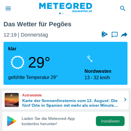
Das Wetter für Pegões
politik
12:19
Donnerstag
...
von
at) wurde
klar
uten
29°
m
llen, dass
estellten
Nordwesten
nen von
gefühlte Temperatur 29°
13
32 km/h
tät sind.
 diese
er die
Astronomie
Optionen
Karte der Sonnenfinsternis vom 12. August: Die
fünf Orte in Spanien mit mehr als einer Minute
Dunkelheit
 cookies
Laden Sie die Meteored-App
s adgang
Installieren
kostenlos herunter!
gitale