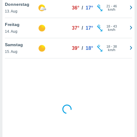
Donnerstag
21
-
46
36°
/
17°
km/h
13. Aug
IV,
Freitag
18
-
43
37°
/
17°
kie-
km/h
14. Aug
er
Samstag
18
-
38
39°
/
18°
it der
km/h
15. Aug
n von
cht
den sind,
 weiterhin
 Website
t
 indem Sie
ieren. In
l werden
über
, dass wir
s
, die für die
auf der
twendig