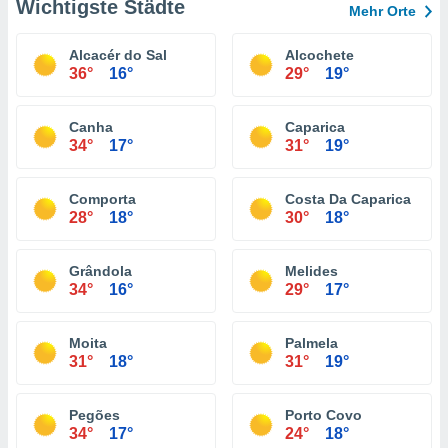
Wichtigste Städte
Mehr Orte
Alcacér do Sal
Alcochete
36°
16°
29°
19°
Canha
Caparica
34°
17°
31°
19°
Comporta
Costa Da Caparica
28°
18°
30°
18°
Grândola
Melides
34°
16°
29°
17°
Moita
Palmela
31°
18°
31°
19°
Pegões
Porto Covo
34°
17°
24°
18°