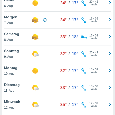
okies oder
20
-
42
34°
/
17°
km/h
6. Aug
 Partner
e es uns
n, das
Morgen
18
-
38
34°
/
17°
uf der
km/h
7. Aug
 verfolgen
lysieren
Samstag
18
-
39
33°
/
18°
km/h
8. Aug
s Profil zu
um Ihnen
ierende
Sonntag
20
-
42
32°
/
19°
nd
km/h
9. Aug
erte Inhalte
. Weitere
Montag
18
-
39
nen finden
32°
/
17°
km/h
10. Aug
rer
tlinie
. Sie
Dienstag
e
18
-
38
33°
/
17°
km/h
 jederzeit
11. Aug
, indem Sie
altfläche
Mittwoch
17
-
39
stellungen
35°
/
17°
km/h
12. Aug
n Rand
bsite