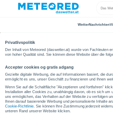
Wetter
Nachrichten
V
Privatlivspolitik
Der Inhalt von Meteored (daswetter.at) wurde von Fachleuten erst
von hoher Qualität sind. Sie können diese Website über die fol
Accepter cookies og gratis adgang
Home
Portugal
Distrikt Setúbal
Canha
Gezielte digitale Werbung, die auf Informationen basiert, die 
ermöglicht es uns, unser Geschäft zu finanzieren und Ihnen weit
Das Wetter für Canha
Wenn Sie auf die Schaltfläche "Akzeptieren und fortfahren" kli
Installation aller Cookies zu, unabhängig davon, ob es sich um 
05:21
Donnerstag
uns ermöglichen, das Verhalten auf der Website zu verfolgen und
Ihnen darauf basierende Werbung und personalisierte Inhalte an
Cookie-Richtlinie
. Sie können Ihre Zustimmung jederzeit widerru
klarer Himmel
unteren Rand unserer Website klicken.