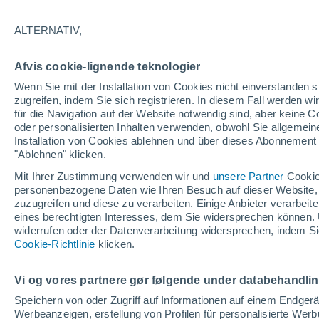
18°
ALTERNATIV,
abneh. Mo
Afvis cookie-lignende teknologier
Beleuchtet
gefühlte Temperatur 18°
Wenn Sie mit der Installation von Cookies nicht einverstanden s
zugreifen, indem Sie sich registrieren. In diesem Fall werden wir
für die Navigation auf der Website notwendig sind, aber keine
oder personalisierten Inhalten verwenden, obwohl Sie allgemein
Astronomie
Installation von Cookies ablehnen und über dieses Abonnement a
Das Sternbild Löwe: Wo der Mythos des Herk
auf echte Sterne und Meteoritenschauer trifft
"Ablehnen" klicken.
Mit Ihrer Zustimmung verwenden wir und
unsere Partner
Cookie
Wetter 1 - 7 Tage
Aktuell
Vorhersagekarte für die 
personenbezogene Daten wie Ihren Besuch auf dieser Website,
zuzugreifen und diese zu verarbeiten. Einige Anbieter verarbe
eines berechtigten Interesses, dem Sie widersprechen können. 
widerrufen oder der Datenverarbeitung widersprechen, indem Sie
Morgen
Samstag
Cookie-Richtlinie
Heute
klicken.
7. Aug
8. Aug
6. Aug
Vi og vores partnere gør følgende under databehandli
Speichern von oder Zugriff auf Informationen auf einem Endger
Werbeanzeigen, erstellung von Profilen für personalisierte Wer