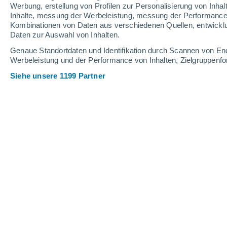
Werbung, erstellung von Profilen zur Personalisierung von Inhal
Inhalte, messung der Werbeleistung, messung der Performance v
35°
/
17°
34°
/
18°
33°
/
17°
Kombinationen von Daten aus verschiedenen Quellen, entwickl
Daten zur Auswahl von Inhalten.
18
-
39
km/h
17
-
36
km/h
19
20
-
42
km/h
Genaue Standortdaten und Identifikation durch Scannen von En
Werbeleistung und der Performance von Inhalten, Zielgruppen
Siehe unsere 1199 Partner
Das Wetter für Canha Heute
, 6. Augus
klarer Himmel
18°
05:00
gefühlte T.
18°
klarer Himmel
18°
06:00
gefühlte T.
18°
klar
20°
08:00
gefühlte T.
20°
klar
27°
11:00
gefühlte T.
27°