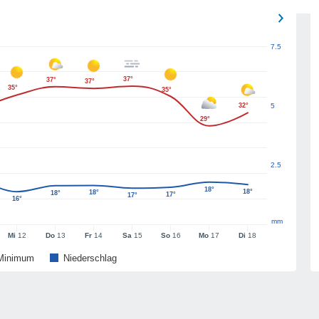
7.5
37°
37°
37°
35°
35°
32°
5
29°
2.5
18°
18°
18°
18°
17°
17°
16°
mm
Mi
12
Do
13
Fr
14
Sa
15
So
16
Mo
17
Di
18
Minimum
Niederschlag