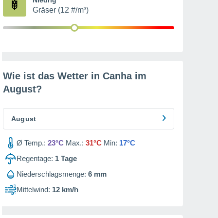
Gräser (12 #/m³)
Wie ist das Wetter in Canha im
August
?
August
Ø Temp.:
23°C
Max.:
31°C
Min:
17°C
Regentage:
1
Tage
Niederschlagsmenge:
6 mm
Mittelwind:
12 km/h