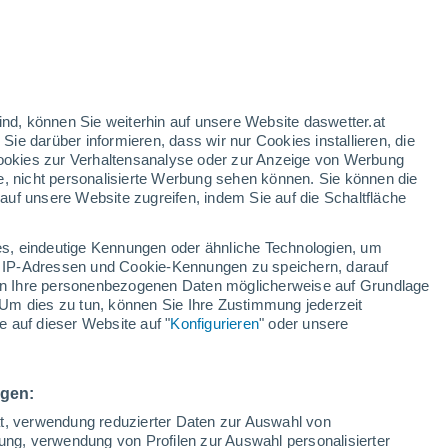
nd
:
46%
ind, können Sie weiterhin auf unsere Website daswetter.at
 Sie darüber informieren, dass wir nur Cookies installieren, die
 Cookies zur Verhaltensanalyse oder zur Anzeige von Werbung
e, nicht personalisierte Werbung sehen können. Sie können die
uf unsere Website zugreifen, indem Sie auf die Schaltfläche
ules
s, eindeutige Kennungen oder ähnliche Technologien, um
Temperaturen
Regenradar
Satelliten
Wettermodelle
 IP-Adressen und Cookie-Kennungen zu speichern, darauf
iten Ihre personenbezogenen Daten möglicherweise auf Grundlage
Um dies zu tun, können Sie Ihre Zustimmung jederzeit
 auf dieser Website auf "
Konfigurieren
" oder unsere
Sonntag
Montag
Dienstag
Mittwoch
9. Aug
10. Aug
11. Aug
12. Aug
ngen:
ät, verwendung reduzierter Daten zur Auswahl von
bung, verwendung von Profilen zur Auswahl personalisierter