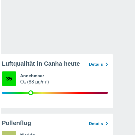
Luftqualität in Canha heute
Details
Annehmbar
35
O₃ (88 µg/m³)
Pollenflug
Details
Niedrig