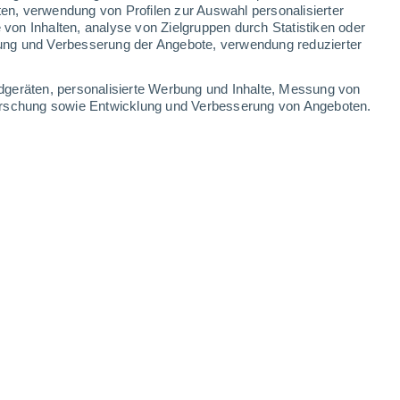
ten, verwendung von Profilen zur Auswahl personalisierter
on Inhalten, analyse von Zielgruppen durch Statistiken oder
33°
/
19°
33°
/
17°
33°
/
18°
35°
/
16°
ung und Verbesserung der Angebote, verwendung reduzierter
-
41
km/h
19
-
39
km/h
18
-
39
km/h
17
-
37
km/h
dgeräten, personalisierte Werbung und Inhalte, Messung von
forschung sowie Entwicklung und Verbesserung von Angeboten.
t
Nordwesten
0 niedrig
10
-
18 km/h
LSF:
nein
Nordwesten
0 niedrig
11
-
19 km/h
LSF:
nein
Nordwesten
0 niedrig
15
-
28 km/h
LSF:
nein
Nordwesten
5 mäßig
14
-
31 km/h
LSF:
6-10