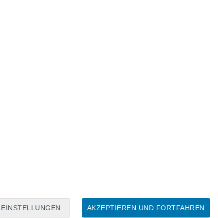
Mondkalender
Mo
Di
Mi
Do
Fr
Sa
So
6
7
8
9
10
11
12
13
14
15
16
17
18
19
EINSTELLUNGEN
AKZEPTIEREN UND FORTFAHREN