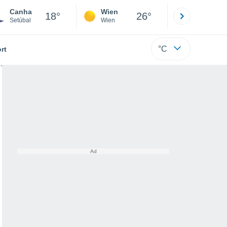
Canha
Wien
Innsbruck
18°
26°
Setúbal
Wien
Tirol
°C
rt