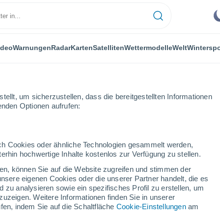
ideo
Warnungen
Radar
Karten
Satelliten
Wettermodelle
Welt
Winterspo
ellt, um sicherzustellen, dass die bereitgestellten Informationen
genden Optionen aufrufen:
durch Cookies oder ähnliche Technologien gesammelt werden,
erhin hochwertige Inhalte kostenlos zur Verfügung zu stellen.
cken, können Sie auf die Website zugreifen und stimmen der
unsere eigenen Cookies oder die unserer Partner handelt, die es
...
 zu analysieren sowie ein spezifisches Profil zu erstellen, um
zuzeigen. Weitere Informationen finden Sie in unserer
Stündlich
fen, indem Sie auf die Schaltfläche
Cookie-Einstellungen
am
Klarer Himmel in den nächsten
Stunden