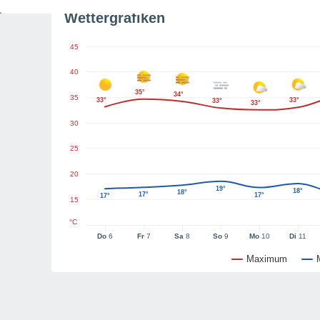
Wettergrafiken
45
40
35°
34°
35
33°
33°
33°
33°
30
25
20
19°
18°
18°
17°
17°
17°
15
°C
Do
6
Fr
7
Sa
8
So
9
Mo
10
Di
11
Maximum