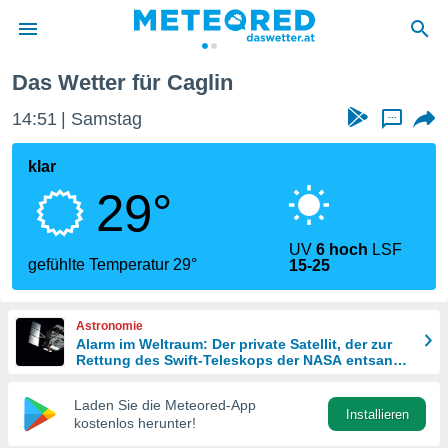
Das Wetter für Caglin
politik
14:51
Samstag
...
von
at) wurde
klar
uten
29°
m
llen, dass
estellten
UV
6 hoch
LSF
nen von
gefühlte Temperatur 29°
15-25
tät sind.
 diese
er die
Astronomie
Optionen
Alarm im Weltraum: Der private Satellit, der zur
Rettung des Swift-Teleskops der NASA entsandt
wurde
 cookies
Laden Sie die Meteored-App
s adgang
Installieren
kostenlos herunter!
gitale