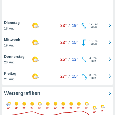
keine
r
analyse
nzeige von
Dienstag
der
12
-
46
33°
/
19°
km/h
erten
18. Aug
erwenden,
Mittwoch
15
-
35
23°
/
15°
 nicht
km/h
19. Aug
erte
ehen
Donnerstag
e können
4
-
24
25°
/
13°
km/h
ation von
20. Aug
lehnen und
s
Freitag
8
-
24
27°
/
15°
t auf
km/h
21. Aug
site
 indem Sie
altfläche
Wettergrafiken
 klicken.
Zustimmung
29°
31°
33°
35°
31°
30°
30°
33°
34°
36°
33°
wir und
25°
23°
tner