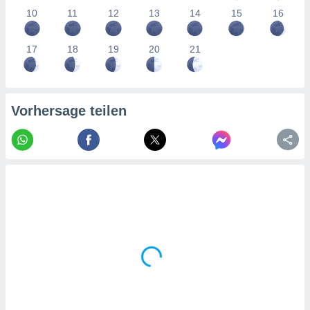
tner
10
11
12
13
14
15
16
17
18
19
20
21
Vorhersage teilen