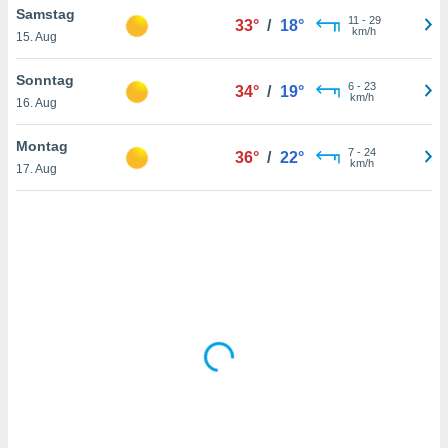
Samstag
11
-
29
33°
/
18°
km/h
15. Aug
IV,
Sonntag
6
-
23
34°
/
19°
kie-
km/h
16. Aug
er
Montag
7
-
24
36°
/
22°
it der
km/h
17. Aug
n von
cht
den sind,
 weiterhin
 Website
t
 indem Sie
ieren. In
l werden
über
, dass wir
s
, die für die
auf der
twendig