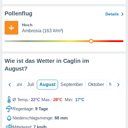
von
erte
Pollenflug
Details
verwendung
n zur
Hoch
Ambrosia (163 #/m³)
erter
rstellung
n zur
ierung von
verwendung
Wie ist das Wetter in Caglin im
n zur
August
?
erter
essung der
ung,
Mai
Juni
Juli
August
September
Oktober
Novembe
er
ce von
analyse von
Ø Temp.:
22°C
Max.:
28°C
Min:
17°C
n durch
Regentage:
9
Tage
 oder
onen von
Niederschlagsmenge:
68 mm
nen
Mittelwind:
7 km/h