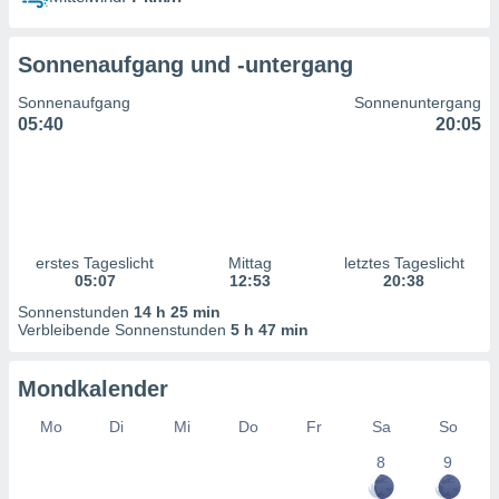
ntwicklung
serung der
Sonnenaufgang und -untergang
g
 Daten zur
Sonnenaufgang
Sonnenuntergang
n Inhalten.
05:40
20:05
ten und
ion durch
on
,
erte
erstes Tageslicht
Mittag
letztes Tageslicht
d Inhalte,
05:07
12:53
20:38
on
Sonnenstunden
14 h 25 min
ung und der
Verbleibende Sonnenstunden
5 h 47 min
ce von
nforschung
Mondkalender
icklung
serung von
Mo
Di
Mi
Do
Fr
Sa
So
.
8
9
sere 1199