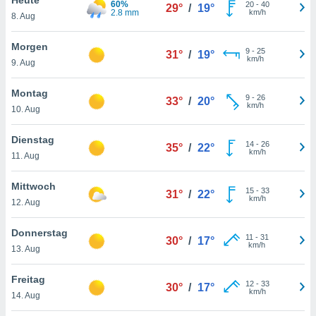
60%
okies oder
20
-
40
29°
/
19°
2.8 mm
km/h
8. Aug
 Partner
e es uns
n, das
Morgen
9
-
25
31°
/
19°
uf der
km/h
9. Aug
 verfolgen
lysieren
Montag
9
-
26
33°
/
20°
km/h
10. Aug
s Profil zu
um Ihnen
ierende
Dienstag
14
-
26
35°
/
22°
nd
km/h
11. Aug
erte Inhalte
. Weitere
Mittwoch
15
-
33
nen finden
31°
/
22°
km/h
12. Aug
rer
tlinie
. Sie
Donnerstag
e
11
-
31
30°
/
17°
km/h
 jederzeit
13. Aug
, indem Sie
altfläche
Freitag
12
-
33
stellungen
30°
/
17°
km/h
14. Aug
n Rand
bsite