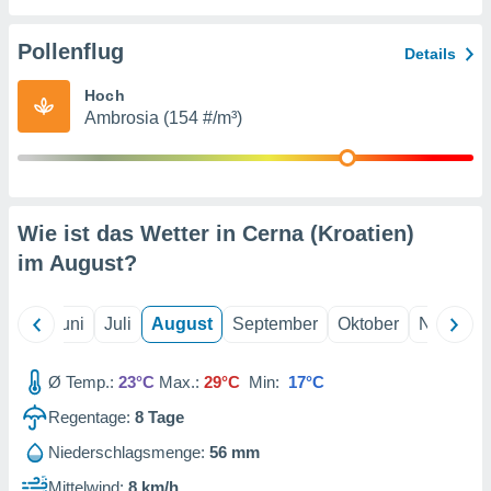
von
erte
Pollenflug
Details
verwendung
n zur
Hoch
Ambrosia (154 #/m³)
erter
rstellung
n zur
ierung von
verwendung
Wie ist das Wetter in Cerna (Kroatien)
n zur
im
August
?
erter
essung der
ung,
Mai
Juni
Juli
August
September
Oktober
Novembe
er
ce von
analyse von
Ø Temp.:
23°C
Max.:
29°C
Min:
17°C
n durch
Regentage:
8
Tage
 oder
onen von
Niederschlagsmenge:
56 mm
nen
Mittelwind:
8 km/h