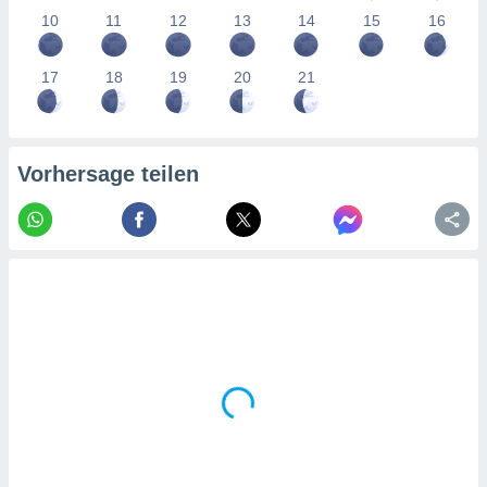
tner
10
11
12
13
14
15
16
17
18
19
20
21
Vorhersage teilen