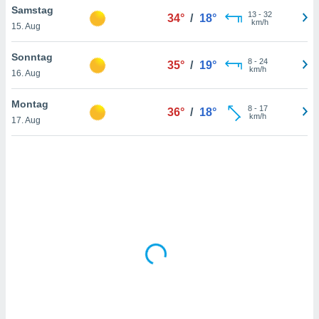
Samstag
13
-
32
34°
/
18°
km/h
15. Aug
IV,
Sonntag
8
-
24
35°
/
19°
kie-
km/h
16. Aug
er
Montag
8
-
17
36°
/
18°
it der
km/h
17. Aug
n von
cht
den sind,
 weiterhin
 Website
t
 indem Sie
ieren. In
l werden
über
, dass wir
s
, die für die
auf der
twendig