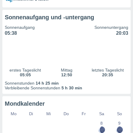
ntwicklung
serung der
Sonnenaufgang und -untergang
g
 Daten zur
Sonnenaufgang
Sonnenuntergang
n Inhalten.
05:38
20:03
ten und
ion durch
on
,
erte
erstes Tageslicht
Mittag
letztes Tageslicht
d Inhalte,
05:05
12:50
20:35
on
Sonnenstunden
14 h 25 min
ung und der
Verbleibende Sonnenstunden
5 h 30 min
ce von
nforschung
Mondkalender
icklung
serung von
Mo
Di
Mi
Do
Fr
Sa
So
.
8
9
sere 1199