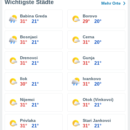
Wichtigste Städte
Mehr Orte
Babina Greda
Borovo
31°
21°
29°
20°
Bosnjaci
Cerna
31°
21°
31°
20°
Drenovci
Gunja
31°
21°
31°
21°
Ilok
Ivankovo
30°
21°
31°
20°
Nijemci
Otok (Vinkovci)
31°
21°
31°
21°
Privlaka
Stari Jankovci
31°
21°
31°
21°