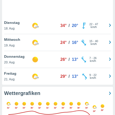
keine
r
analyse
nzeige von
Dienstag
der
22
-
47
34°
/
20°
km/h
erten
18. Aug
erwenden,
Mittwoch
15
-
40
24°
/
16°
 nicht
km/h
19. Aug
erte
ehen
Donnerstag
e können
7
-
26
26°
/
13°
km/h
ation von
20. Aug
lehnen und
s
Freitag
9
-
22
29°
/
13°
t auf
km/h
21. Aug
site
 indem Sie
altfläche
Wettergrafiken
 klicken.
Zustimmung
31°
32°
34°
36°
32°
31°
32°
34°
35°
36°
34°
wir und
26°
24°
tner