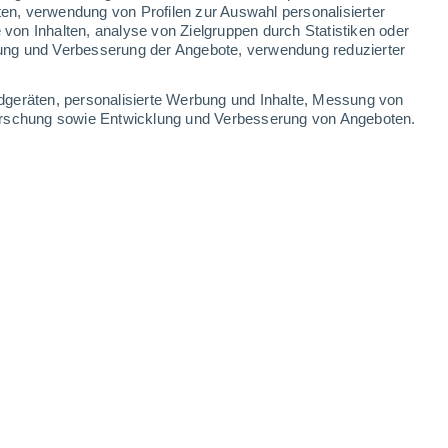
8.1 mm
1.6 mm
12 mm
2.3 mm
ten, verwendung von Profilen zur Auswahl personalisierter
on Inhalten, analyse von Zielgruppen durch Statistiken oder
14°
/
11°
21°
/
11°
18°
/
14°
21°
/
11°
ung und Verbesserung der Angebote, verwendung reduzierter
-
25
km/h
10
-
22
km/h
20
-
43
km/h
8
-
21
km/h
dgeräten, personalisierte Werbung und Inhalte, Messung von
forschung sowie Entwicklung und Verbesserung von Angeboten.
8. August
Norden
0 niedrig
14
-
29 km/h
LSF:
nein
Nordwesten
1 niedrig
17
-
36 km/h
LSF:
nein
Nordwesten
1 niedrig
16
-
40 km/h
LSF:
nein
Nordwesten
3 mäßig
20
-
41 km/h
LSF:
6-10