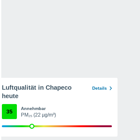
Luftqualität in Chapeco
Details
heute
Annehmbar
35
PM₂₅ (22 µg/m³)