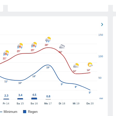
150
28°
25°
25°
24°
100
21°
19°
14°
14°
14°
50
11°
10°
9°
8°
5°
4.5
3.4
2.3
0.8
mm
Fr
14
Sa
15
So
16
Mo
17
Di
18
Mi
19
Do
20
Minimum
Regen