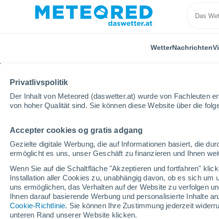
Wetter
Nachrichten
V
Privatlivspolitik
Der Inhalt von Meteored (daswetter.at) wurde von Fachleuten erst
von hoher Qualität sind. Sie können diese Website über die fol
Accepter cookies og gratis adgang
Home
Brasilien
Staat Santa Catarina
Chapeco
Gezielte digitale Werbung, die auf Informationen basiert, die 
ermöglicht es uns, unser Geschäft zu finanzieren und Ihnen weit
Das Wetter für Chapeco
Wenn Sie auf die Schaltfläche "Akzeptieren und fortfahren" kli
Installation aller Cookies zu, unabhängig davon, ob es sich um 
07:53
Samstag
uns ermöglichen, das Verhalten auf der Website zu verfolgen und
Ihnen darauf basierende Werbung und personalisierte Inhalte an
Cookie-Richtlinie
. Sie können Ihre Zustimmung jederzeit widerru
bedeckt
unteren Rand unserer Website klicken.