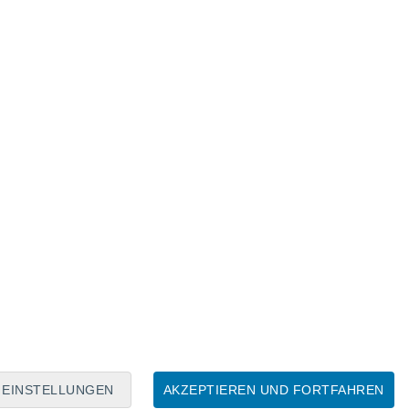
Mondkalender
Mo
Di
Mi
Do
Fr
Sa
So
8
9
10
11
12
13
14
15
16
17
18
19
20
21
EINSTELLUNGEN
AKZEPTIEREN UND FORTFAHREN