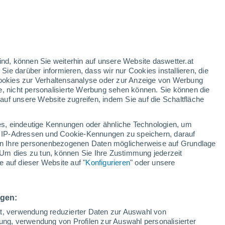
gelbe Warnstufe
Heute mäßige Wetterwarnung wegen
besonderer Gefahrenlage in
Chapeco
/h
ind, können Sie weiterhin auf unsere Website daswetter.at
 Sie darüber informieren, dass wir nur Cookies installieren, die
 Cookies zur Verhaltensanalyse oder zur Anzeige von Werbung
e, nicht personalisierte Werbung sehen können. Sie können die
uf unsere Website zugreifen, indem Sie auf die Schaltfläche
ur
dt
s, eindeutige Kennungen oder ähnliche Technologien, um
n
Regenradar
Satelliten
Wettermodelle
 IP-Adressen und Cookie-Kennungen zu speichern, darauf
iten Ihre personenbezogenen Daten möglicherweise auf Grundlage
Um dies zu tun, können Sie Ihre Zustimmung jederzeit
 auf dieser Website auf "
Konfigurieren
" oder unsere
ienstag
Mittwoch
Donnerstag
Freitag
11. Aug
12. Aug
13. Aug
14. Aug
ngen:
ät, verwendung reduzierter Daten zur Auswahl von
bung, verwendung von Profilen zur Auswahl personalisierter
90%
80%
90%
70%