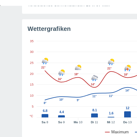
Verbleibende Sonnenstunden
10 h 37 min
Wettergrafiken
35
30
25
21°
21°
20
18°
18°
16°
15
14°
14°
10
11°
11°
10°
9°
8°
5
12
8.1
6.8
4.4
1.6
°C
Sa
8
So
9
Mo
10
Di
11
Mi
12
Do
13
Maximum