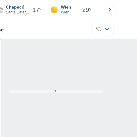
Chapecó
Wien
Innsbruck
17°
29°
Santa Catarina
Wien
Tirol
°C
rt