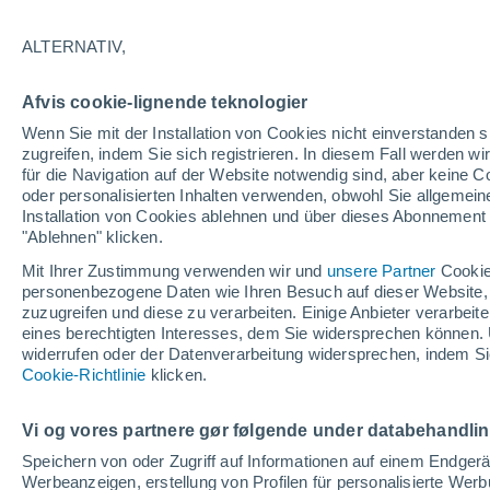
17°
ALTERNATIV,
Norden
Afvis cookie-lignende teknologier
gefühlte Temperatur 17°
14
-
29 km
Wenn Sie mit der Installation von Cookies nicht einverstanden s
zugreifen, indem Sie sich registrieren. In diesem Fall werden wir
für die Navigation auf der Website notwendig sind, aber keine
oder personalisierten Inhalten verwenden, obwohl Sie allgemein
Astronomie
Installation von Cookies ablehnen und über dieses Abonnement a
Alarm im Weltraum: Der private Satellit, der z
Rettung des Swift-Teleskops der NASA entsan
"Ablehnen" klicken.
wurde
Mit Ihrer Zustimmung verwenden wir und
unsere Partner
Cookie
Wetter 1 - 7 Tage
Aktuell
Vorhersagekarte für Rege
personenbezogene Daten wie Ihren Besuch auf dieser Website,
zuzugreifen und diese zu verarbeiten. Einige Anbieter verarbe
eines berechtigten Interesses, dem Sie widersprechen können. 
widerrufen oder der Datenverarbeitung widersprechen, indem Sie
Morgen
Montag
D
Cookie-Richtlinie
Heute
klicken.
9. Aug
10. Aug
8. Aug
Vi og vores partnere gør følgende under databehandli
Speichern von oder Zugriff auf Informationen auf einem Endger
Werbeanzeigen, erstellung von Profilen für personalisierte Wer
70%
90%