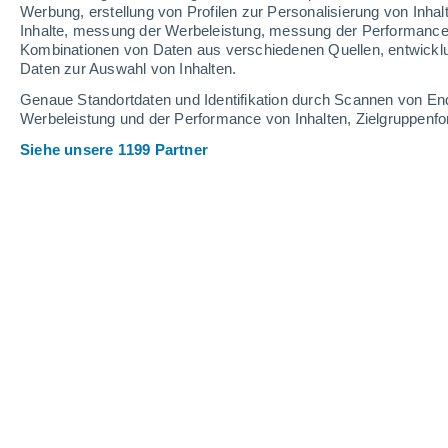
4.4 mm
6.8 mm
Werbung, erstellung von Profilen zur Personalisierung von Inhal
Inhalte, messung der Werbeleistung, messung der Performance v
16°
/
10°
18°
/
9°
21°
/
8°
Kombinationen von Daten aus verschiedenen Quellen, entwickl
Daten zur Auswahl von Inhalten.
17
-
35
km/h
21
-
47
km/h
12
23
-
63
km/h
Genaue Standortdaten und Identifikation durch Scannen von En
Werbeleistung und der Performance von Inhalten, Zielgruppen
Siehe unsere 1199 Partner
Das Wetter für Chapeco - SC Heute
, 
bedeckt
17°
08:00
gefühlte T.
17°
bedeckt
18°
09:00
gefühlte T.
18°
leichter Regen
60%
18°
10:00
1.1 mm
gefühlte T.
18°
leichter Regen
60%
18°
11:00
0.6 mm
gefühlte T.
18°