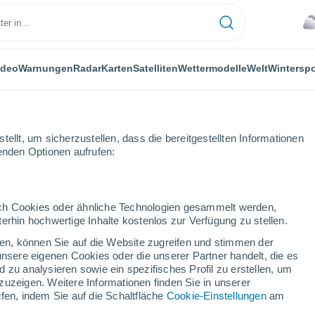
ideo
Warnungen
Radar
Karten
Satelliten
Wettermodelle
Welt
Winterspo
ellt, um sicherzustellen, dass die bereitgestellten Informationen
genden Optionen aufrufen:
durch Cookies oder ähnliche Technologien gesammelt werden,
erhin hochwertige Inhalte kostenlos zur Verfügung zu stellen.
 - SC
cken, können Sie auf die Website zugreifen und stimmen der
unsere eigenen Cookies oder die unserer Partner handelt, die es
...
 zu analysieren sowie ein spezifisches Profil zu erstellen, um
zuzeigen. Weitere Informationen finden Sie in unserer
Stündlich
fen, indem Sie auf die Schaltfläche
Cookie-Einstellungen
am
Böen von bis zu
62 km/h
in den
kommenden Stunden