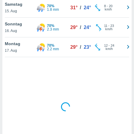
Samstag
70%
8
-
20
31°
/
24°
1.8 mm
km/h
15. Aug
IV,
Sonntag
70%
11
-
23
29°
/
24°
kie-
2.3 mm
km/h
16. Aug
er
Montag
70%
12
-
24
29°
/
23°
it der
2.2 mm
km/h
17. Aug
n von
cht
den sind,
 weiterhin
 Website
t
 indem Sie
ieren. In
l werden
über
, dass wir
s
, die für die
auf der
twendig