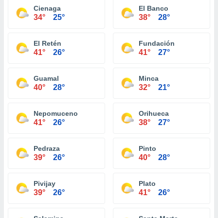
Cienaga
El Banco
34°
25°
38°
28°
El Retén
Fundación
41°
26°
41°
27°
Guamal
Minca
40°
28°
32°
21°
Nepomuceno
Orihueca
41°
26°
38°
27°
Pedraza
Pinto
39°
26°
40°
28°
Pivijay
Plato
39°
26°
41°
26°