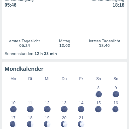
ntwicklung
05:46
18:18
serung der
g
 Daten zur
n Inhalten.
erstes Tageslicht
Mittag
letztes Tageslicht
ten und
05:24
12:02
18:40
ion durch
Sonnenstunden
12 h 33 min
on
,
erte
Mondkalender
d Inhalte,
on
Mo
Di
Mi
Do
Fr
Sa
So
ung und der
8
9
ce von
nforschung
10
11
12
13
14
15
16
icklung
serung von
.
17
18
19
20
21
sere 1199