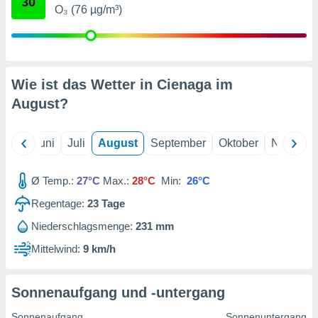
30
von
O₃ (76 µg/m³)
erte
verwendung
n zur
erter
Wie ist das Wetter in Cienaga im
rstellung
August
?
n zur
ierung von
verwendung
Mai
Juni
Juli
August
September
Oktober
Novembe
n zur
erter
Ø Temp.:
27°C
Max.:
28°C
Min:
26°C
essung der
Regentage:
23
Tage
ung,
er
Niederschlagsmenge:
231 mm
ce von
analyse von
Mittelwind:
9 km/h
n durch
 oder
onen von
Sonnenaufgang und -untergang
nen
Sonnenaufgang
Sonnenuntergang