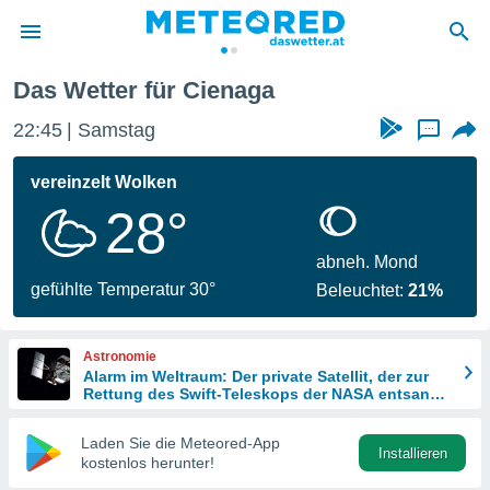
Das Wetter für Cienaga
politik
22:45
Samstag
...
von
at) wurde
vereinzelt Wolken
uten
28°
m
llen, dass
estellten
abneh. Mond
nen von
gefühlte Temperatur 30°
Beleuchtet:
21%
tät sind.
 diese
er die
Astronomie
Optionen
Alarm im Weltraum: Der private Satellit, der zur
Rettung des Swift-Teleskops der NASA entsandt
wurde
 cookies
Laden Sie die Meteored-App
s adgang
Installieren
kostenlos herunter!
gitale