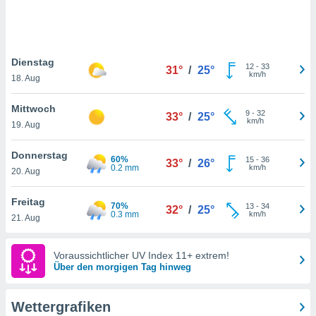
keine
r
analyse
nzeige von
Dienstag
der
12
-
33
31°
/
25°
km/h
erten
18. Aug
erwenden,
Mittwoch
9
-
32
33°
/
25°
 nicht
km/h
19. Aug
erte
ehen
Donnerstag
e können
60%
15
-
36
33°
/
26°
0.2 mm
km/h
ation von
20. Aug
lehnen und
s
Freitag
70%
13
-
34
32°
/
25°
t auf
0.3 mm
km/h
21. Aug
site
 indem Sie
altfläche
Voraussichtlicher UV Index 11+ extrem!
 klicken.
Über den morgigen Tag hinweg
Zustimmung
wir und
Wettergrafiken
tner