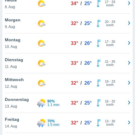
okies oder
17
-
33
34°
/
25°
km/h
8. Aug
 Partner
e es uns
n, das
Morgen
20
-
33
32°
/
25°
uf der
km/h
9. Aug
 verfolgen
lysieren
Montag
17
-
30
33°
/
26°
km/h
10. Aug
s Profil zu
um Ihnen
ierende
Dienstag
21
-
35
33°
/
26°
nd
km/h
11. Aug
erte Inhalte
. Weitere
Mittwoch
19
-
33
nen finden
32°
/
26°
km/h
12. Aug
rer
tlinie
. Sie
Donnerstag
e
90%
16
-
32
32°
/
25°
1.1 mm
km/h
 jederzeit
13. Aug
, indem Sie
altfläche
Freitag
70%
13
-
30
stellungen
32°
/
25°
1.5 mm
km/h
14. Aug
n Rand
bsite