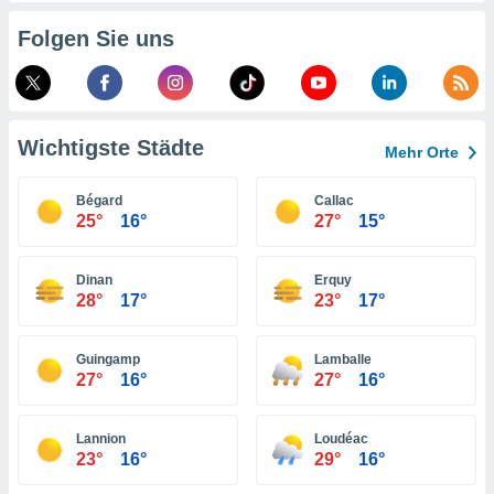
indeutige
Folgen Sie uns
 oder
en, um
ezogene
Ihren
 dieser
Wichtigste Städte
Mehr Orte
P-Adressen
-
Bégard
Callac
 zu
25°
16°
27°
15°
 darauf
n und diese
ten. Einige
Dinan
Erquy
rarbeiten
28°
17°
23°
17°
ezogenen
icherweise
Guingamp
Lamballe
age eines
27°
16°
27°
16°
en
, dem Sie
hen
Lannion
Loudéac
 dies zu
23°
16°
29°
16°
 Sie Ihre