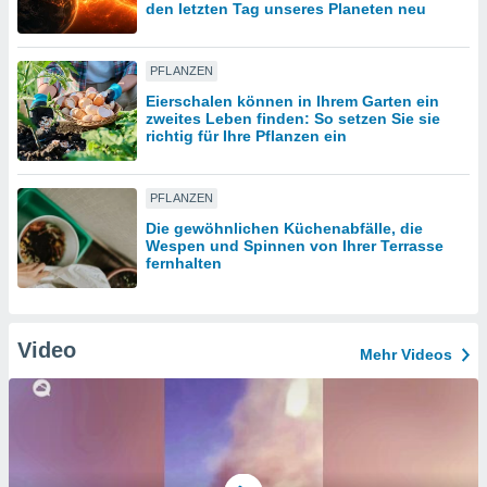
den letzten Tag unseres Planeten neu
IV,
PFLANZEN
kie-
Eierschalen können in Ihrem Garten ein
zweites Leben finden: So setzen Sie sie
richtig für Ihre Pflanzen ein
er
it der
n von
PFLANZEN
cht
Die gewöhnlichen Küchenabfälle, die
den sind,
Wespen und Spinnen von Ihrer Terrasse
 weiterhin
fernhalten
 Website
t
 indem Sie
ieren. In
Video
Mehr Videos
l werden
über
, dass wir
s
, die für die
auf der
twendig