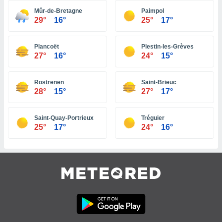
 jederzeit
oder der
Mûr-de-Bretagne
Paimpol
29°
16°
25°
17°
beitung
hen, indem
ser
Plancoët
Plestin-les-Grèves
f "
27°
16°
24°
15°
en
" oder
tlinie
Rostrenen
Saint-Brieuc
28°
15°
27°
17°
es
gør
Saint-Quay-Portrieux
Tréguier
 under
25°
17°
24°
16°
ndlingen:
von oder
nen auf
erät,
g
 Daten zur
on
igen,