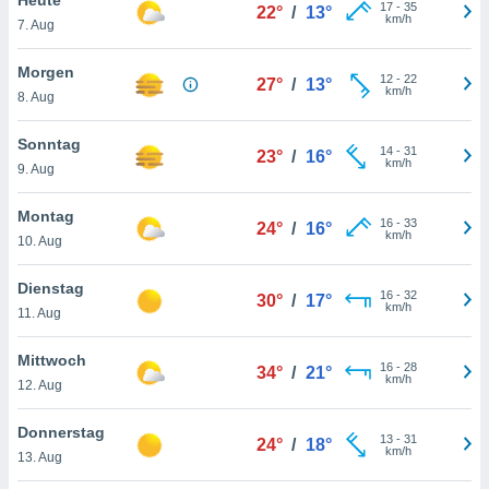
okies oder
17
-
35
22°
/
13°
km/h
7. Aug
 Partner
e es uns
n, das
Morgen
12
-
22
27°
/
13°
uf der
km/h
8. Aug
 verfolgen
lysieren
Sonntag
14
-
31
23°
/
16°
km/h
9. Aug
s Profil zu
um Ihnen
ierende
Montag
16
-
33
24°
/
16°
nd
km/h
10. Aug
erte Inhalte
. Weitere
Dienstag
16
-
32
nen finden
30°
/
17°
km/h
11. Aug
rer
tlinie
. Sie
Mittwoch
e
16
-
28
34°
/
21°
km/h
 jederzeit
12. Aug
, indem Sie
altfläche
Donnerstag
13
-
31
stellungen
24°
/
18°
km/h
13. Aug
n Rand
bsite