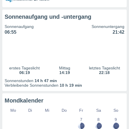
ntwicklung
serung der
Sonnenaufgang und -untergang
g
 Daten zur
Sonnenaufgang
Sonnenuntergang
n Inhalten.
06:55
21:42
ten und
ion durch
on
,
erte
erstes Tageslicht
Mittag
letztes Tageslicht
d Inhalte,
06:19
14:19
22:18
on
Sonnenstunden
14 h 47 min
ung und der
Verbleibende Sonnenstunden
10 h 19 min
ce von
nforschung
Mondkalender
icklung
serung von
Mo
Di
Mi
Do
Fr
Sa
So
.
7
8
9
sere 1199