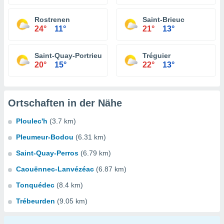
Rostrenen
Saint-Brieuc
24°
11°
21°
13°
Saint-Quay-Portrieux
Tréguier
20°
15°
22°
13°
Ortschaften in der Nähe
Ploulec'h
(3.7 km)
Pleumeur-Bodou
(6.31 km)
Saint-Quay-Perros
(6.79 km)
Caouënnec-Lanvézéac
(6.87 km)
Tonquédec
(8.4 km)
Trébeurden
(9.05 km)