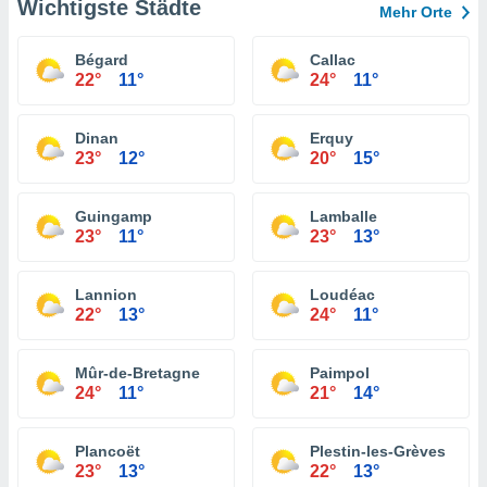
Wichtigste Städte
Mehr Orte
Bégard
Callac
22°
11°
24°
11°
Dinan
Erquy
23°
12°
20°
15°
Guingamp
Lamballe
23°
11°
23°
13°
Lannion
Loudéac
22°
13°
24°
11°
Mûr-de-Bretagne
Paimpol
24°
11°
21°
14°
Plancoët
Plestin-les-Grèves
23°
13°
22°
13°