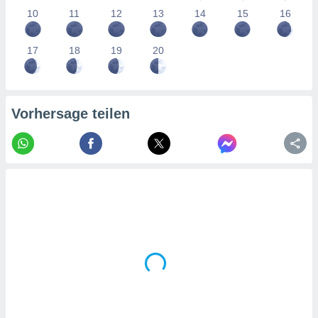
tner
10
11
12
13
14
15
16
17
18
19
20
Vorhersage teilen