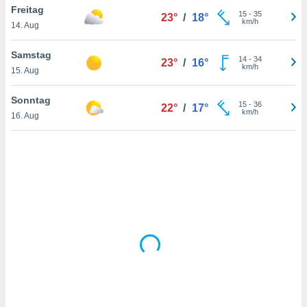
Freitag
15
-
35
23°
/
18°
km/h
14. Aug
IV,
Samstag
14
-
34
23°
/
16°
kie-
km/h
15. Aug
er
Sonntag
15
-
36
22°
/
17°
it der
km/h
16. Aug
n von
cht
den sind,
 weiterhin
 Website
t
 indem Sie
ieren. In
l werden
über
, dass wir
s
, die für die
auf der
twendig