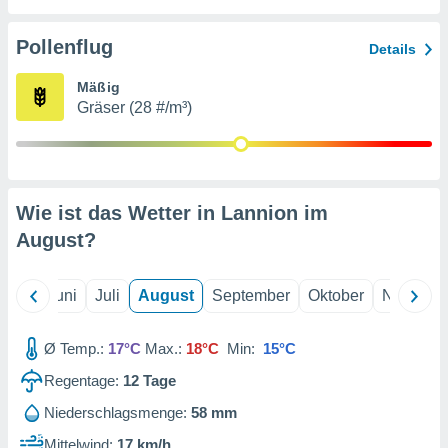
von
erte
Pollenflug
Details
verwendung
n zur
Mäßig
Gräser (28 #/m³)
erter
rstellung
n zur
ierung von
verwendung
Wie ist das Wetter in Lannion im
n zur
August
?
erter
essung der
ung,
Mai
Juni
Juli
August
September
Oktober
Novembe
er
ce von
analyse von
Ø Temp.:
17°C
Max.:
18°C
Min:
15°C
n durch
Regentage:
12
Tage
 oder
onen von
Niederschlagsmenge:
58 mm
nen
Mittelwind:
17 km/h