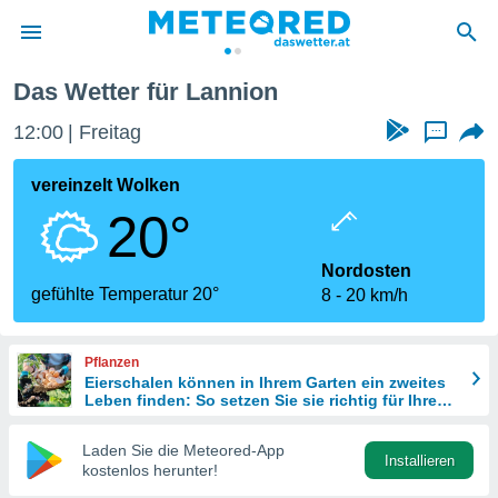
nion
Das Wetter für Lannion
politik
12:00
Freitag
...
von
at) wurde
vereinzelt Wolken
uten
20°
m
llen, dass
estellten
Nordosten
nen von
gefühlte Temperatur 20°
8
20 km/h
tät sind.
 diese
er die
Pflanzen
Optionen
Eierschalen können in Ihrem Garten ein zweites
Leben finden: So setzen Sie sie richtig für Ihre
Pflanzen ein
 cookies
Laden Sie die Meteored-App
s adgang
Installieren
kostenlos herunter!
gitale