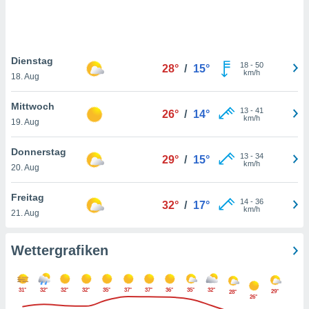
keine
r
analyse
nzeige von
Dienstag
der
18
-
50
28°
/
15°
km/h
erten
18. Aug
erwenden,
Mittwoch
13
-
41
26°
/
14°
 nicht
km/h
19. Aug
erte
ehen
Donnerstag
e können
13
-
34
29°
/
15°
km/h
ation von
20. Aug
lehnen und
s
Freitag
14
-
36
32°
/
17°
t auf
km/h
21. Aug
site
 indem Sie
altfläche
Wettergrafiken
 klicken.
Zustimmung
31°
32°
32°
32°
35°
37°
37°
36°
35°
32°
wir und
29°
28°
26°
tner