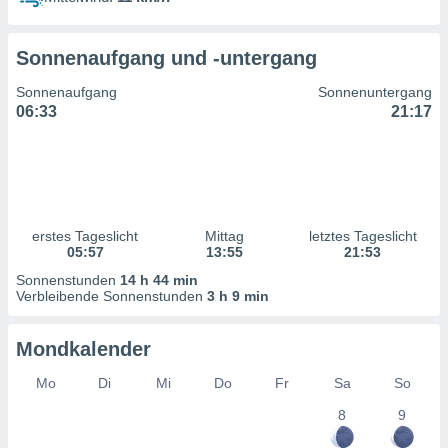
ntwicklung
serung der
Sonnenaufgang und -untergang
g
 Daten zur
Sonnenaufgang
Sonnenuntergang
n Inhalten.
06:33
21:17
ten und
ion durch
on
,
erte
erstes Tageslicht
Mittag
letztes Tageslicht
d Inhalte,
05:57
13:55
21:53
on
Sonnenstunden
14 h 44 min
ung und der
Verbleibende Sonnenstunden
3 h 9 min
ce von
nforschung
Mondkalender
icklung
serung von
Mo
Di
Mi
Do
Fr
Sa
So
.
8
9
sere 1199