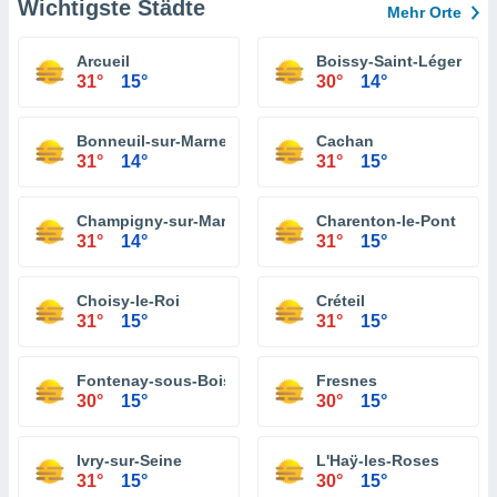
Wichtigste Städte
Mehr Orte
Arcueil
Boissy-Saint-Léger
31°
15°
30°
14°
Bonneuil-sur-Marne
Cachan
31°
14°
31°
15°
Champigny-sur-Marne
Charenton-le-Pont
31°
14°
31°
15°
Choisy-le-Roi
Créteil
31°
15°
31°
15°
Fontenay-sous-Bois
Fresnes
30°
15°
30°
15°
Ivry-sur-Seine
L'Haÿ-les-Roses
31°
15°
30°
15°