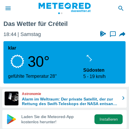
Das Wetter für Créteil
politik
18:44
Samstag
...
von
at) wurde
klar
uten
30°
m
llen, dass
estellten
Südosten
nen von
gefühlte Temperatur 28°
5
19 km/h
tät sind.
 diese
er die
Astronomie
Optionen
Alarm im Weltraum: Der private Satellit, der zur
Rettung des Swift-Teleskops der NASA entsandt
wurde
 cookies
Laden Sie die Meteored-App
s adgang
Installieren
kostenlos herunter!
gitale