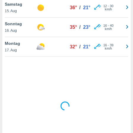
Samstag
12
-
30
36°
/
21°
km/h
15. Aug
IV,
Sonntag
16
-
40
35°
/
23°
kie-
km/h
16. Aug
er
Montag
16
-
39
32°
/
21°
it der
km/h
17. Aug
n von
cht
den sind,
 weiterhin
 Website
t
 indem Sie
ieren. In
l werden
über
, dass wir
s
, die für die
auf der
twendig