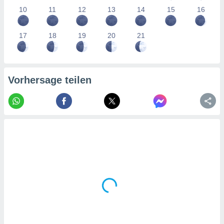
tner
10
11
12
13
14
15
16
17
18
19
20
21
Vorhersage teilen