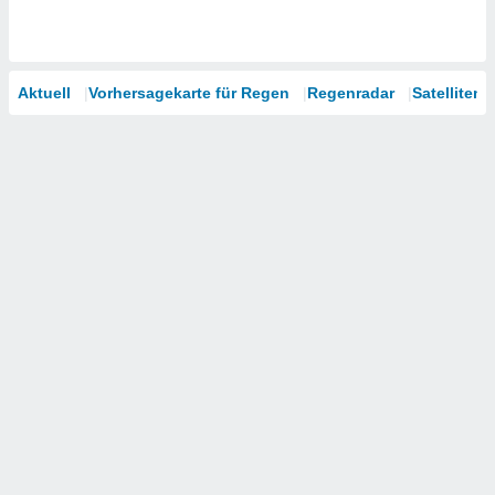
Aktuell
Vorhersagekarte für Regen
Regenradar
Satelliten