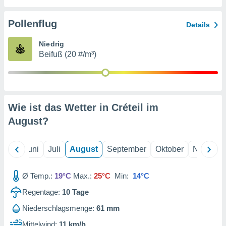
von
erte
Pollenflug
Details
verwendung
n zur
Niedrig
Beifuß (20 #/m³)
erter
rstellung
n zur
ierung von
verwendung
Wie ist das Wetter in Créteil im
n zur
August
?
erter
essung der
ung,
Mai
Juni
Juli
August
September
Oktober
Novembe
er
ce von
analyse von
Ø Temp.:
19°C
Max.:
25°C
Min:
14°C
n durch
Regentage:
10
Tage
 oder
onen von
Niederschlagsmenge:
61 mm
nen
Mittelwind:
11 km/h