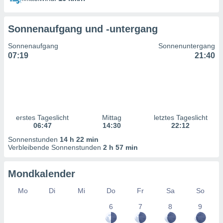
ntwicklung
serung der
Sonnenaufgang und -untergang
g
 Daten zur
Sonnenaufgang
Sonnenuntergang
n Inhalten.
07:19
21:40
ten und
ion durch
on
,
erte
erstes Tageslicht
Mittag
letztes Tageslicht
d Inhalte,
06:47
14:30
22:12
on
Sonnenstunden
14 h 22 min
ung und der
Verbleibende Sonnenstunden
2 h 57 min
ce von
nforschung
Mondkalender
icklung
serung von
Mo
Di
Mi
Do
Fr
Sa
So
.
6
7
8
9
sere 1199