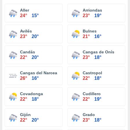
Aller
Arriondas
24°
15°
23°
19°
Avilés
Bulnes
23°
20°
21°
16°
Candás
Cangas de Onís
22°
20°
23°
18°
Cangas del Narcea
Castropol
26°
16°
22°
18°
Covadonga
Cudillero
22°
18°
22°
19°
Gijón
Grado
22°
20°
23°
18°