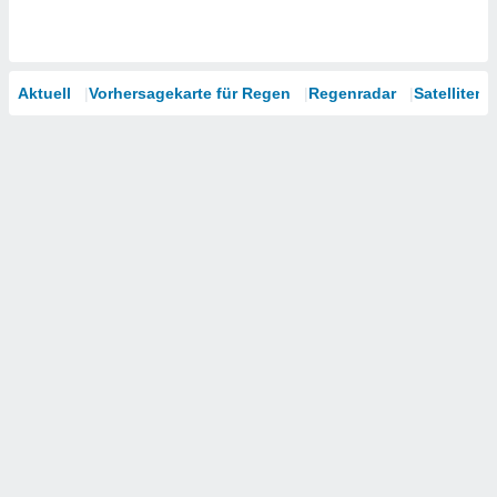
Aktuell
Vorhersagekarte für Regen
Regenradar
Satelliten