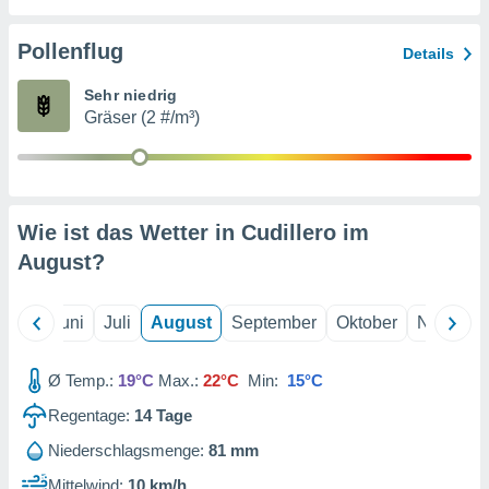
von
erte
Pollenflug
Details
verwendung
n zur
Sehr niedrig
Gräser (2 #/m³)
erter
rstellung
n zur
ierung von
verwendung
Wie ist das Wetter in Cudillero im
n zur
August
?
erter
essung der
ung,
Mai
Juni
Juli
August
September
Oktober
Novembe
er
ce von
analyse von
Ø Temp.:
19°C
Max.:
22°C
Min:
15°C
n durch
Regentage:
14
Tage
 oder
onen von
Niederschlagsmenge:
81 mm
nen
Mittelwind:
10 km/h