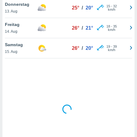
Donnerstag
15
-
32
25°
/
20°
km/h
13. Aug
IV,
Freitag
18
-
35
26°
/
21°
kie-
km/h
14. Aug
er
Samstag
19
-
39
26°
/
20°
it der
km/h
15. Aug
n von
cht
den sind,
 weiterhin
 Website
t
 indem Sie
ieren. In
l werden
über
, dass wir
s
, die für die
auf der
twendig