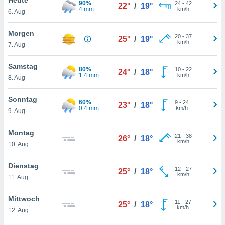
90%
okies oder
24
-
42
22°
/
19°
4 mm
km/h
6. Aug
 Partner
e es uns
n, das
Morgen
20
-
37
25°
/
19°
uf der
km/h
7. Aug
 verfolgen
lysieren
Samstag
80%
10
-
22
24°
/
18°
1.4 mm
km/h
8. Aug
s Profil zu
um Ihnen
ierende
Sonntag
60%
9
-
24
23°
/
18°
nd
0.4 mm
km/h
9. Aug
erte Inhalte
. Weitere
Montag
21
-
38
nen finden
26°
/
18°
km/h
10. Aug
rer
tlinie
. Sie
Dienstag
e
12
-
27
25°
/
18°
km/h
 jederzeit
11. Aug
, indem Sie
altfläche
Mittwoch
11
-
27
stellungen
25°
/
18°
km/h
12. Aug
n Rand
bsite