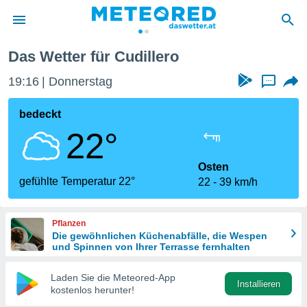
Das Wetter für Cudillero
politik
19:16
Donnerstag
...
von
at) wurde
bedeckt
uten
22°
m
llen, dass
estellten
Osten
nen von
gefühlte Temperatur 22°
22
39 km/h
tät sind.
 diese
er die
Pflanzen
Optionen
Die gewöhnlichen Küchenabfälle, die Wespen
und Spinnen von Ihrer Terrasse fernhalten
 cookies
Laden Sie die Meteored-App
s adgang
Installieren
kostenlos herunter!
gitale